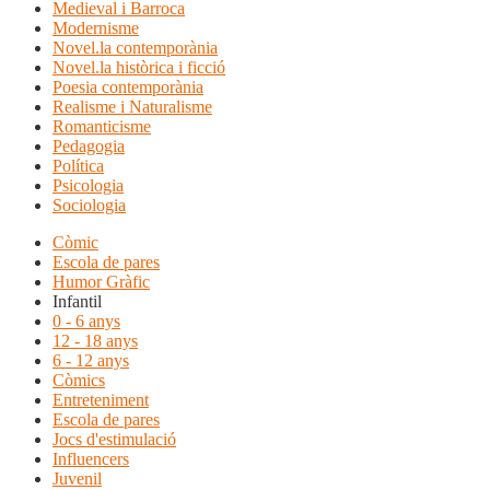
Medieval i Barroca
Modernisme
Novel.la contemporània
Novel.la històrica i ficció
Poesia contemporània
Realisme i Naturalisme
Romanticisme
Pedagogia
Política
Psicologia
Sociologia
Còmic
Escola de pares
Humor Gràfic
Infantil
0 - 6 anys
12 - 18 anys
6 - 12 anys
Còmics
Entreteniment
Escola de pares
Jocs d'estimulació
Influencers
Juvenil