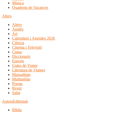
Música
Quaderns de Vacances
Altres
Altres
Anglès
Art
Calendaris i Agendes 2026
Ciència
Cinema i Televisió
Cuina
Diccionaris
Esports
Guies de Viatge
Literatura de Viatges
Manualitats
Multimèdia
Poesia
Regal
Salut
Autors
Editorials
Bíblia