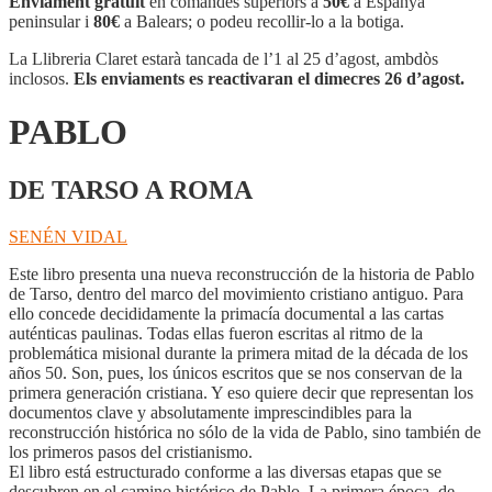
Enviament gratuït
en comandes superiors a
50€
a Espanya
peninsular i
80€
a Balears; o podeu recollir-lo a la botiga.
La Llibreria Claret estarà tancada de l’1 al 25 d’agost, ambdòs
inclosos.
Els enviaments es reactivaran el dimecres 26 d’agost.
PABLO
DE TARSO A ROMA
SENÉN VIDAL
Este libro presenta una nueva reconstrucción de la historia de Pablo
de Tarso, dentro del marco del movimiento cristiano antiguo. Para
ello concede decididamente la primacía documental a las cartas
auténticas paulinas. Todas ellas fueron escritas al ritmo de la
problemática misional durante la primera mitad de la década de los
años 50. Son, pues, los únicos escritos que se nos conservan de la
primera generación cristiana. Y eso quiere decir que representan los
documentos clave y absolutamente imprescindibles para la
reconstrucción histórica no sólo de la vida de Pablo, sino también de
los primeros pasos del cristianismo.
El libro está estructurado conforme a las diversas etapas que se
descubren en el camino histórico de Pablo. La primera época, de