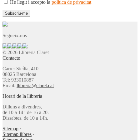
He llegit i accepto la
política de privacitat
Segueix-nos
© 2026 Llibreria Claret
Contacte
Carrer Sicília, 410
08025 Barcelona
Tel: 933010887
Email:
llibreria@claret.cat
Horari de la llibreria
Dilluns a divendres,
de 10 a 14 i de 16 a 20.
Dissabtes, de 10 a 14h.
Sitemap
·
Sitemap llibres
·
Sitemap Autors
·