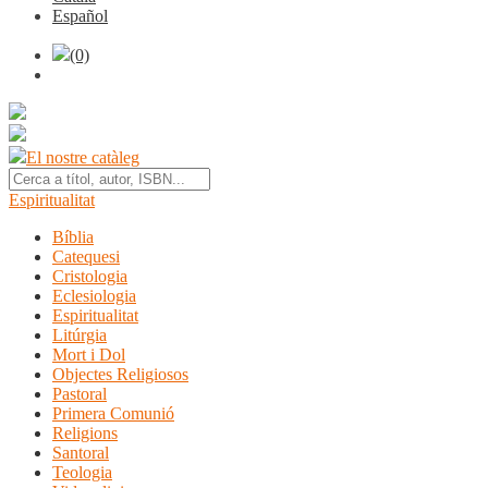
Español
(0)
El nostre catàleg
Espiritualitat
Bíblia
Catequesi
Cristologia
Eclesiologia
Espiritualitat
Litúrgia
Mort i Dol
Objectes Religiosos
Pastoral
Primera Comunió
Religions
Santoral
Teologia