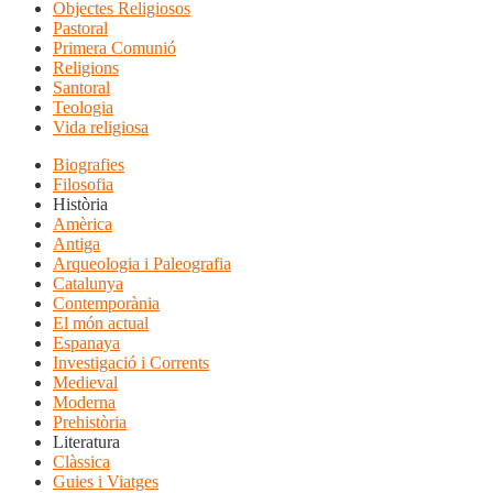
Objectes Religiosos
Pastoral
Primera Comunió
Religions
Santoral
Teologia
Vida religiosa
Biografies
Filosofia
Història
Amèrica
Antiga
Arqueologia i Paleografia
Catalunya
Contemporània
El món actual
Espanaya
Investigació i Corrents
Medieval
Moderna
Prehistòria
Literatura
Clàssica
Guies i Viatges