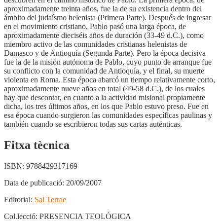
aproximadamente treinta años, fue la de su existencia dentro del
ámbito del judaísmo helenista (Primera Parte). Después de ingresar
en el movimiento cristiano, Pablo pasó una larga época, de
aproximadamente dieciséis años de duración (33-49 d.C.), como
miembro activo de las comunidades cristianas helenistas de
Damasco y de Antioquía (Segunda Parte). Pero la época decisiva
fue la de la misión autónoma de Pablo, cuyo punto de arranque fue
su conflicto con la comunidad de Antioquía, y el final, su muerte
violenta en Roma. Esta época abarcó un tiempo relativamente corto,
aproximadamente nueve años en total (49-58 d.C.), de los cuales
hay que descontar, en cuanto a la actividad misional propiamente
dicha, los tres últimos años, en los que Pablo estuvo preso. Fue en
esa época cuando surgieron las comunidades específicas paulinas y
también cuando se escribieron todas sus cartas auténticas.
Fitxa tècnica
ISBN:
9788429317169
Data de publicació:
20/09/2007
Editorial:
Sal Terrae
Col.lecció:
PRESENCIA TEOLÓGICA