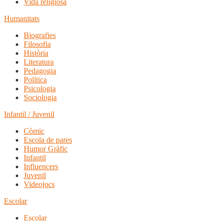
Vida religiosa
Humanitats
Biografies
Filosofia
Història
Literatura
Pedagogia
Política
Psicologia
Sociologia
Infantil / Juvenil
Còmic
Escola de pares
Humor Gràfic
Infantil
Influencers
Juvenil
Videojocs
Escolar
Escolar