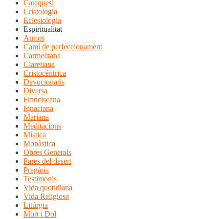
Catequesi
Cristologia
Eclesiologia
Espiritualitat
Autors
Camí de perfeccionament
Carmelitana
Claretiana
Cristocéntrica
Devocionaris
Diversa
Franciscana
Ignaciana
Mariana
Meditacions
Mística
Monàstica
Obres Generals
Pares del desert
Pregària
Testimonis
Vida quotidiana
Vida Religiosa
Litúrgia
Mort i Dol