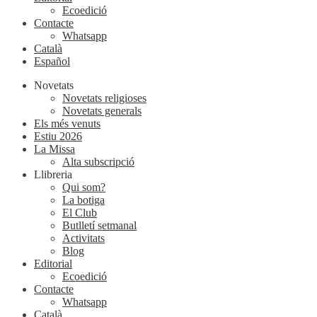
Ecoedició
Contacte
Whatsapp
Català
Español
Novetats
Novetats religioses
Novetats generals
Els més venuts
Estiu 2026
La Missa
Alta subscripció
Llibreria
Qui som?
La botiga
El Club
Butlletí setmanal
Activitats
Blog
Editorial
Ecoedició
Contacte
Whatsapp
Català