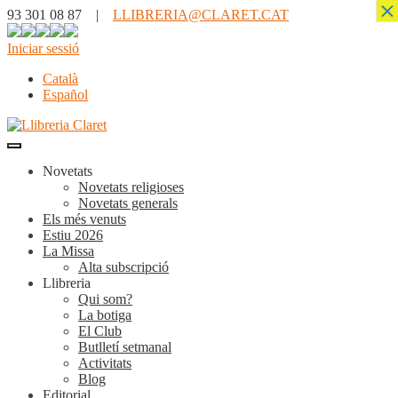
×
93 301 08 87 |
LLIBRERIA@CLARET.CAT
Iniciar sessió
Català
Español
Novetats
Novetats religioses
Novetats generals
Els més venuts
Estiu 2026
La Missa
Alta subscripció
Llibreria
Qui som?
La botiga
El Club
Butlletí setmanal
Activitats
Blog
Editorial