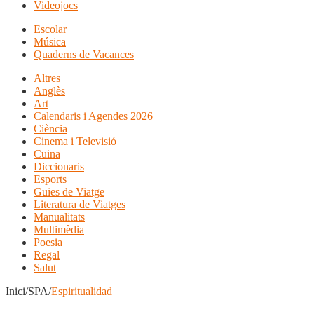
Videojocs
Escolar
Música
Quaderns de Vacances
Altres
Anglès
Art
Calendaris i Agendes 2026
Ciència
Cinema i Televisió
Cuina
Diccionaris
Esports
Guies de Viatge
Literatura de Viatges
Manualitats
Multimèdia
Poesia
Regal
Salut
Inici/SPA/
Espiritualidad