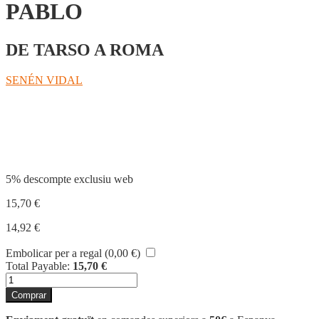
PABLO
DE TARSO A ROMA
SENÉN VIDAL
Compartir
5% descompte exclusiu web
15,70
€
14,92
€
Embolicar per a regal (
0,00
€
)
Total Payable:
15,70
€
quantitat
de
Comprar
PABLO