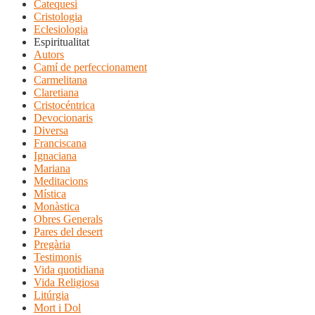
Catequesi
Cristologia
Eclesiologia
Espiritualitat
Autors
Camí de perfeccionament
Carmelitana
Claretiana
Cristocéntrica
Devocionaris
Diversa
Franciscana
Ignaciana
Mariana
Meditacions
Mística
Monàstica
Obres Generals
Pares del desert
Pregària
Testimonis
Vida quotidiana
Vida Religiosa
Litúrgia
Mort i Dol