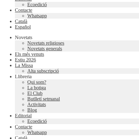
Ecoedició
Contacte
Whatsapp
Català
Español
Novetats
Novetats religioses
Novetats generals
Els més venuts
Estiu 2026
La Missa
Alta subscripció
Llibreria
Qui som?
La botiga
El Club
Butlletí setmanal
Activitats
Blog
Editorial
Ecoedició
Contacte
Whatsapp
Català