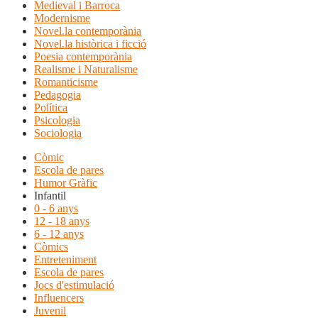
Medieval i Barroca
Modernisme
Novel.la contemporània
Novel.la històrica i ficció
Poesia contemporània
Realisme i Naturalisme
Romanticisme
Pedagogia
Política
Psicologia
Sociologia
Còmic
Escola de pares
Humor Gràfic
Infantil
0 - 6 anys
12 - 18 anys
6 - 12 anys
Còmics
Entreteniment
Escola de pares
Jocs d'estimulació
Influencers
Juvenil