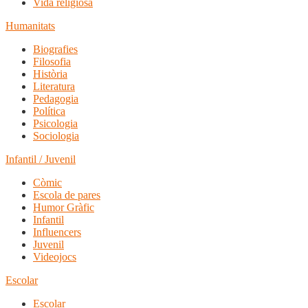
Vida religiosa
Humanitats
Biografies
Filosofia
Història
Literatura
Pedagogia
Política
Psicologia
Sociologia
Infantil / Juvenil
Còmic
Escola de pares
Humor Gràfic
Infantil
Influencers
Juvenil
Videojocs
Escolar
Escolar