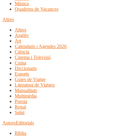
Música
Quaderns de Vacances
Altres
Altres
Anglès
Art
Calendaris i Agendes 2026
Ciència
Cinema i Televisió
Cuina
Diccionaris
Esports
Guies de Viatge
Literatura de Viatges
Manualitats
Multimèdia
Poesia
Regal
Salut
Autors
Editorials
Bíblia