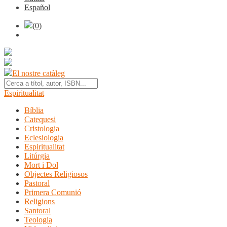
Español
(0)
El nostre catàleg
Espiritualitat
Bíblia
Catequesi
Cristologia
Eclesiologia
Espiritualitat
Litúrgia
Mort i Dol
Objectes Religiosos
Pastoral
Primera Comunió
Religions
Santoral
Teologia