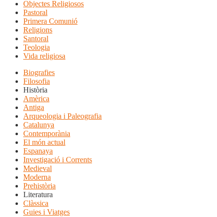
Objectes Religiosos
Pastoral
Primera Comunió
Religions
Santoral
Teologia
Vida religiosa
Biografies
Filosofia
Història
Amèrica
Antiga
Arqueologia i Paleografia
Catalunya
Contemporània
El món actual
Espanaya
Investigació i Corrents
Medieval
Moderna
Prehistòria
Literatura
Clàssica
Guies i Viatges