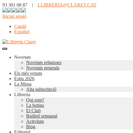
93 301 08 87 |
LLIBRERIA@CLARET.CAT
Iniciar sessió
Català
Español
Novetats
Novetats religioses
Novetats generals
Els més venuts
Estiu 2026
La Missa
Alta subscripció
Llibreria
Qui som?
La botiga
El Club
Butlletí setmanal
Activitats
Blog
Editorial