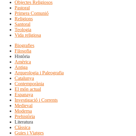
Objectes Religiosos
Pastoral
Primera Comunió
Religions
Santoral
Teologia
Vida religiosa
Biografies
Filosofia
Història
Amèrica
Antiga
Arqueologia i Paleografia
Catalunya
Contemporània
El món actual
Espanaya
Investigació i Corrents
Medieval
Moderna
Prehistòria
Literatura
Clàssica
Guies i Viatges