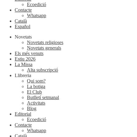
Ecoedició
Contacte
Whatsapp
Català
Español
Novetats
Novetats religioses
Novetats generals
Els més venuts
Estiu 2026
La Missa
Alta subscripció
Llibreria
Qui som?
La botiga
El Club
Butlletí setmanal
Activitats
Blog
Editorial
Ecoedició
Contacte
Whatsapp
Català