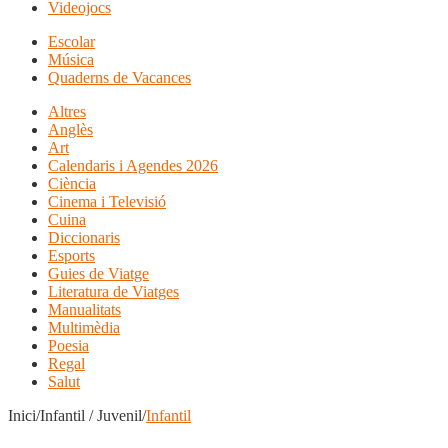
Videojocs
Escolar
Música
Quaderns de Vacances
Altres
Anglès
Art
Calendaris i Agendes 2026
Ciència
Cinema i Televisió
Cuina
Diccionaris
Esports
Guies de Viatge
Literatura de Viatges
Manualitats
Multimèdia
Poesia
Regal
Salut
Inici/Infantil / Juvenil/
Infantil