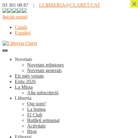
×
93 301 08 87 |
LLIBRERIA@CLARET.CAT
Iniciar sessió
Català
Español
Novetats
Novetats religioses
Novetats generals
Els més venuts
Estiu 2026
La Missa
Alta subscripció
Llibreria
Qui som?
La botiga
El Club
Butlletí setmanal
Activitats
Blog
Editorial