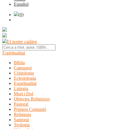
Español
(0)
El nostre catàleg
Espiritualitat
Bíblia
Catequesi
Cristologia
Eclesiologia
Espiritualitat
Litúrgia
Mort i Dol
Objectes Religiosos
Pastoral
Primera Comunió
Religions
Santoral
Teologia