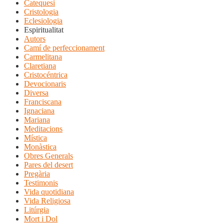
Catequesi
Cristologia
Eclesiologia
Espiritualitat
Autors
Camí de perfeccionament
Carmelitana
Claretiana
Cristocéntrica
Devocionaris
Diversa
Franciscana
Ignaciana
Mariana
Meditacions
Mística
Monàstica
Obres Generals
Pares del desert
Pregària
Testimonis
Vida quotidiana
Vida Religiosa
Litúrgia
Mort i Dol