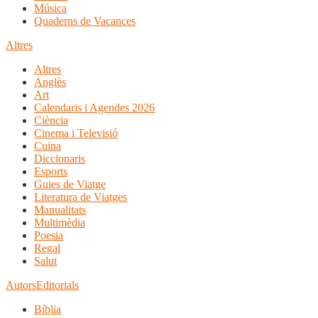
Música
Quaderns de Vacances
Altres
Altres
Anglès
Art
Calendaris i Agendes 2026
Ciència
Cinema i Televisió
Cuina
Diccionaris
Esports
Guies de Viatge
Literatura de Viatges
Manualitats
Multimèdia
Poesia
Regal
Salut
Autors
Editorials
Bíblia