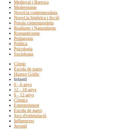
Medieval i Barroca
Modernisme
Novel.la contemporània
Novel.la històrica i ficció
Poesia contemporània
Realisme i Naturalisme
Romanticisme
Pedagogia
Política
Psicologia
Sociologia
Còmic
Escola de pares
Humor Gràfic
Infantil
0 - 6 anys
12 - 18 anys
6 - 12 anys
Còmics
Entreteniment
Escola de pares
Jocs d'estimulació
Influencers
Juvenil