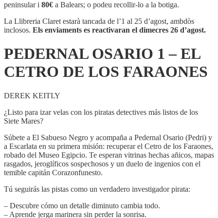
1
peninsular i
80€
a Balears; o podeu recollir-lo a la botiga.
-
EL
La Llibreria Claret estarà tancada de l’1 al 25 d’agost, ambdòs
CETRO
inclosos.
Els enviaments es reactivaran el dimecres 26 d’agost.
DE
LOS
PEDERNAL OSARIO 1 – EL
FARAONES
CETRO DE LOS FARAONES
DEREK KEITLY
¿Listo para izar velas con los piratas detectives más listos de los
Siete Mares?
Súbete a El Sabueso Negro y acompaña a Pedernal Osario (Pedri) y
a Escarlata en su primera misión: recuperar el Cetro de los Faraones,
robado del Museo Egipcio. Te esperan vitrinas hechas añicos, mapas
rasgados, jeroglíficos sospechosos y un duelo de ingenios con el
temible capitán Corazonfunesto.
Tú seguirás las pistas como un verdadero investigador pirata:
– Descubre cómo un detalle diminuto cambia todo.
– Aprende jerga marinera sin perder la sonrisa.