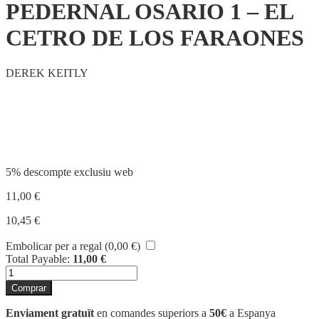
PEDERNAL OSARIO 1 – EL
CETRO DE LOS FARAONES
DEREK KEITLY
Compartir
5% descompte exclusiu web
11,00
€
10,45
€
Embolicar per a regal (
0,00
€
)
Total Payable:
11,00
€
quantitat
de
Comprar
PEDERNAL
OSARIO
Enviament gratuït
en comandes superiors a
50€
a Espanya