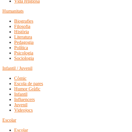
Vida religiosa
Humanitats
Biografies
Filosofia
Història
Literatura
Pedagogia
Política
Psicologia
Sociologia
Infantil / Juvenil
Còmic
Escola de pares
Humor Gràfic
Infantil
Influencers
Juvenil
Videojocs
Escolar
Escolar