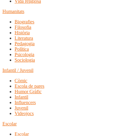
Vida religiosa
Humanitats
Biografies
Filosofia
Història
Literatura
Pedagogia
Política
Psicologia
Sociologia
Infantil / Juvenil
Còmic
Escola de pares
Humor Gràfic
Infantil
Influencers
Juvenil
Videojocs
Escolar
Escolar