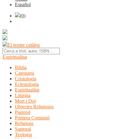
Español
(0)
El nostre catàleg
Espiritualitat
Bíblia
Catequesi
Cristologia
Eclesiologia
Espiritualitat
Litúrgia
Mort i Dol
Objectes Religiosos
Pastoral
Primera Comunió
Religions
Santoral
Teologia