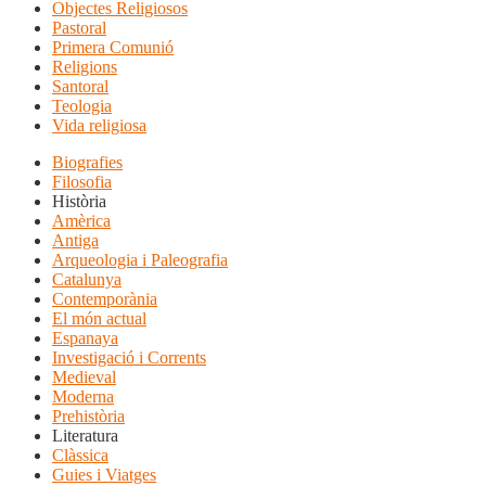
Objectes Religiosos
Pastoral
Primera Comunió
Religions
Santoral
Teologia
Vida religiosa
Biografies
Filosofia
Història
Amèrica
Antiga
Arqueologia i Paleografia
Catalunya
Contemporània
El món actual
Espanaya
Investigació i Corrents
Medieval
Moderna
Prehistòria
Literatura
Clàssica
Guies i Viatges