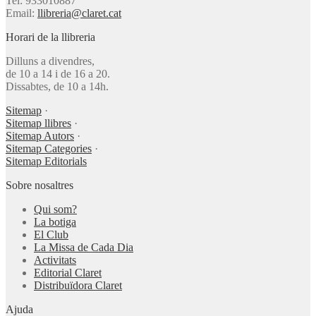
Tel: 933010887
Email:
llibreria@claret.cat
Horari de la llibreria
Dilluns a divendres,
de 10 a 14 i de 16 a 20.
Dissabtes, de 10 a 14h.
Sitemap
·
Sitemap llibres
·
Sitemap Autors
·
Sitemap Categories
·
Sitemap Editorials
Sobre nosaltres
Qui som?
La botiga
El Club
La Missa de Cada Dia
Activitats
Editorial Claret
Distribuïdora Claret
Ajuda