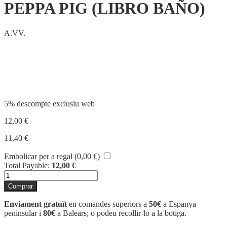
PEPPA PIG (LIBRO BAÑO)
A.VV.
Compartir
5% descompte exclusiu web
12,00
€
11,40
€
Embolicar per a regal (
0,00
€
)
Total Payable:
12,00
€
quantitat
de
Comprar
PEPPA
PIG
Enviament gratuït
en comandes superiors a
50€
a Espanya
(LIBRO
peninsular i
80€
a Balears; o podeu recollir-lo a la botiga.
BAÑO)