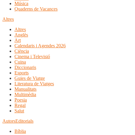
Música
Quaderns de Vacances
Altres
Altres
Anglès
Art
Calendaris i Agendes 2026
Ciència
Cinema i Televisió
Cuina
Diccionaris
Esports
Guies de Viatge
Literatura de Viatges
Manualitats
Multimèdia
Poesia
Regal
Salut
Autors
Editorials
Bíblia