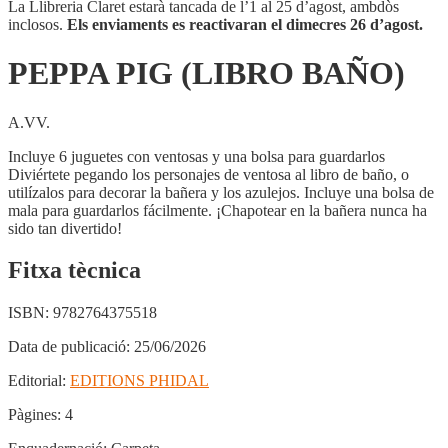
La Llibreria Claret estarà tancada de l’1 al 25 d’agost, ambdòs
inclosos.
Els enviaments es reactivaran el dimecres 26 d’agost.
PEPPA PIG (LIBRO BAÑO)
A.VV.
Incluye 6 juguetes con ventosas y una bolsa para guardarlos
Diviértete pegando los personajes de ventosa al libro de baño, o
utilízalos para decorar la bañera y los azulejos. Incluye una bolsa de
mala para guardarlos fácilmente. ¡Chapotear en la bañera nunca ha
sido tan divertido!
Fitxa tècnica
ISBN:
9782764375518
Data de publicació:
25/06/2026
Editorial:
EDITIONS PHIDAL
Pàgines:
4