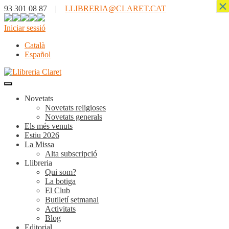
×
93 301 08 87 |
LLIBRERIA@CLARET.CAT
Iniciar sessió
Català
Español
Novetats
Novetats religioses
Novetats generals
Els més venuts
Estiu 2026
La Missa
Alta subscripció
Llibreria
Qui som?
La botiga
El Club
Butlletí setmanal
Activitats
Blog
Editorial