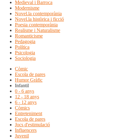
Medieval i Barroca
Modernisme
Novel.la contemporània
Novel.la històrica i ficció
Poesia contemporània
Realisme i Naturalisme
Romanticisme
Pedagogia
Política
Psicologia
Sociologia
Còmic
Escola de pares
Humor Gràfic
Infantil
0 - 6 anys
12 - 18 anys
6 - 12 anys
Còmics
Entreteniment
Escola de pares
Jocs d'estimulació
Influencers
Juvenil