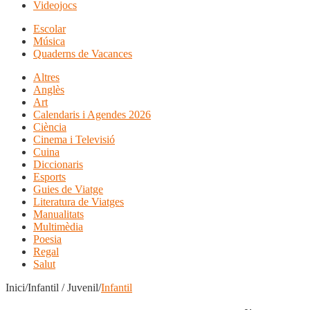
Videojocs
Escolar
Música
Quaderns de Vacances
Altres
Anglès
Art
Calendaris i Agendes 2026
Ciència
Cinema i Televisió
Cuina
Diccionaris
Esports
Guies de Viatge
Literatura de Viatges
Manualitats
Multimèdia
Poesia
Regal
Salut
Inici/Infantil / Juvenil/
Infantil