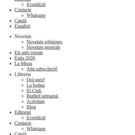
Ecoedició
Contacte
Whatsapp
Català
Español
Novetats
Novetats religioses
Novetats generals
Els més venuts
Estiu 2026
La Missa
Alta subscripció
Llibreria
Qui som?
La botiga
El Club
Butlletí setmanal
Activitats
Blog
Editorial
Ecoedició
Contacte
Whatsapp
Català