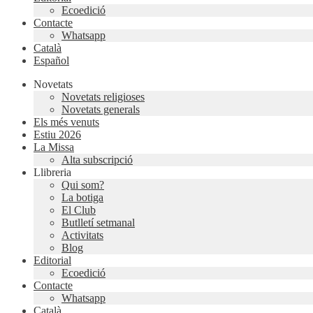
Ecoedició
Contacte
Whatsapp
Català
Español
Novetats
Novetats religioses
Novetats generals
Els més venuts
Estiu 2026
La Missa
Alta subscripció
Llibreria
Qui som?
La botiga
El Club
Butlletí setmanal
Activitats
Blog
Editorial
Ecoedició
Contacte
Whatsapp
Català