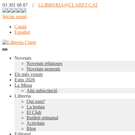
93 301 08 87 |
LLIBRERIA@CLARET.CAT
Iniciar sessió
Català
Español
Novetats
Novetats religioses
Novetats generals
Els més venuts
Estiu 2026
La Missa
Alta subscripció
Llibreria
Qui som?
La botiga
El Club
Butlletí setmanal
Activitats
Blog
Editorial