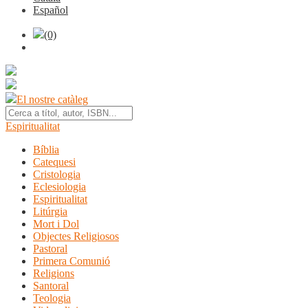
Español
(0)
El nostre catàleg
Espiritualitat
Bíblia
Catequesi
Cristologia
Eclesiologia
Espiritualitat
Litúrgia
Mort i Dol
Objectes Religiosos
Pastoral
Primera Comunió
Religions
Santoral
Teologia