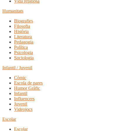
Vida religiosa
Humanitats
Biografies
Filosofia
Història
Literatura
Pedagogia
Política
Psicologia
Sociologia
Infantil / Juvenil
Còmic
Escola de pares
Humor Gràfic
Infantil
Influencers
Juvenil
Videojocs
Escolar
Escolar