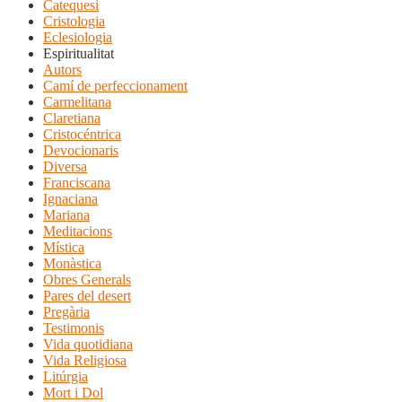
Catequesi
Cristologia
Eclesiologia
Espiritualitat
Autors
Camí de perfeccionament
Carmelitana
Claretiana
Cristocéntrica
Devocionaris
Diversa
Franciscana
Ignaciana
Mariana
Meditacions
Mística
Monàstica
Obres Generals
Pares del desert
Pregària
Testimonis
Vida quotidiana
Vida Religiosa
Litúrgia
Mort i Dol