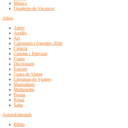
Música
Quaderns de Vacances
Altres
Altres
Anglès
Art
Calendaris i Agendes 2026
Ciència
Cinema i Televisió
Cuina
Diccionaris
Esports
Guies de Viatge
Literatura de Viatges
Manualitats
Multimèdia
Poesia
Regal
Salut
Autors
Editorials
Bíblia