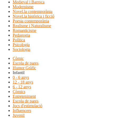
Medieval i Barroca
Modernisme
Novel.la contemporània
Novel.la històrica i ficció
Poesia contemporània
Realisme i Naturalisme
Romanticisme
Pedagogia
Política
Psicologia
Sociologia
Còmic
Escola de pares
Humor Gràfic
Infantil
0 - 6 anys
12 - 18 anys
6 - 12 anys
Còmics
Entreteniment
Escola de pares
Jocs d'estimulació
Influencers
Juvenil