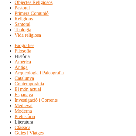
Objectes Religiosos
Pastoral
Primera Comunió
Religions
Santoral
Teologia
Vida religiosa
Biografies
Filosofia
Història
Amèrica
Antiga
Arqueologia i Paleografia
Catalunya
Contemporània
El món actual
Espanaya
Investigació i Corrents
Medieval
Moderna
Prehistòria
Literatura
Clàssica
Guies i Viatges