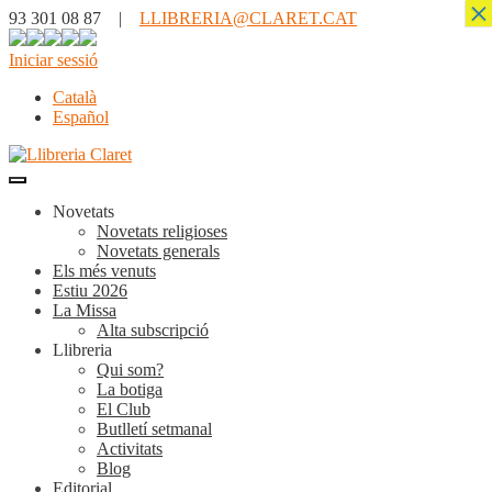
×
93 301 08 87 |
LLIBRERIA@CLARET.CAT
Iniciar sessió
Català
Español
Novetats
Novetats religioses
Novetats generals
Els més venuts
Estiu 2026
La Missa
Alta subscripció
Llibreria
Qui som?
La botiga
El Club
Butlletí setmanal
Activitats
Blog
Editorial