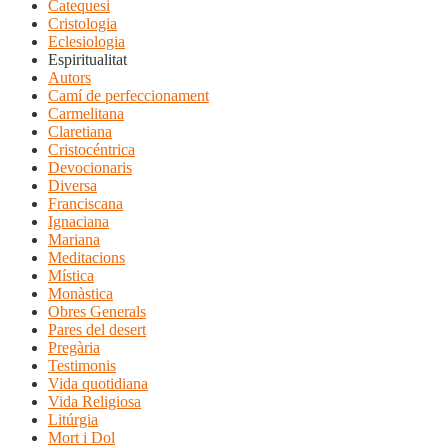
Catequesi
Cristologia
Eclesiologia
Espiritualitat
Autors
Camí de perfeccionament
Carmelitana
Claretiana
Cristocéntrica
Devocionaris
Diversa
Franciscana
Ignaciana
Mariana
Meditacions
Mística
Monàstica
Obres Generals
Pares del desert
Pregària
Testimonis
Vida quotidiana
Vida Religiosa
Litúrgia
Mort i Dol