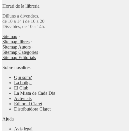
Horari de la llibreria
Dilluns a divendres,
de 10 a 14 i de 16 a 20.
Dissabtes, de 10 a 14h.
Sitemap
·
Sitemap llibres
·
Sitemap Autors
·
Sitemap Categories
·
Sitemap Editorials
Sobre nosaltres
Qui som?
La botiga
El Club
La Missa de Cada Dia
Activitats
Editorial Claret
Distribuïdora Claret
Ajuda
Avís legal