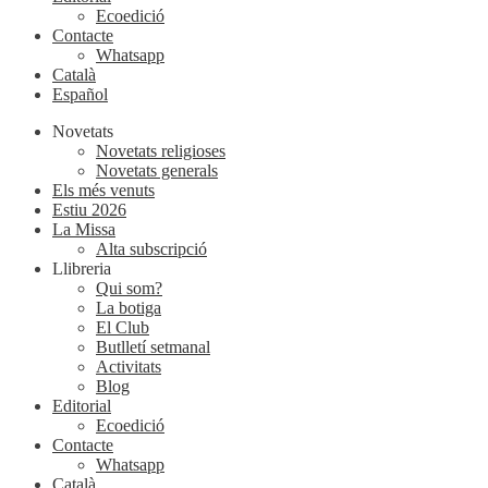
Ecoedició
Contacte
Whatsapp
Català
Español
Novetats
Novetats religioses
Novetats generals
Els més venuts
Estiu 2026
La Missa
Alta subscripció
Llibreria
Qui som?
La botiga
El Club
Butlletí setmanal
Activitats
Blog
Editorial
Ecoedició
Contacte
Whatsapp
Català