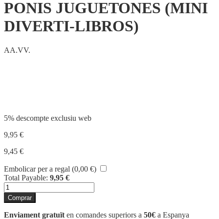
PONIS JUGUETONES (MINI
DIVERTI-LIBROS)
AA.VV.
Compartir
5% descompte exclusiu web
9,95
€
9,45
€
Embolicar per a regal (
0,00
€
)
Total Payable:
9,95
€
quantitat
de
Comprar
PONIS
JUGUETONES
Enviament gratuït
en comandes superiors a
50€
a Espanya