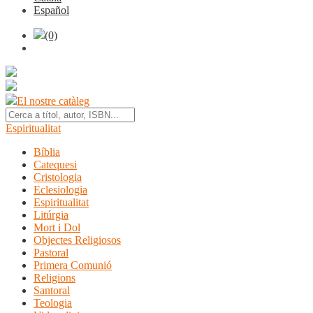
Español
(0)
El nostre catàleg
Espiritualitat
Bíblia
Catequesi
Cristologia
Eclesiologia
Espiritualitat
Litúrgia
Mort i Dol
Objectes Religiosos
Pastoral
Primera Comunió
Religions
Santoral
Teologia