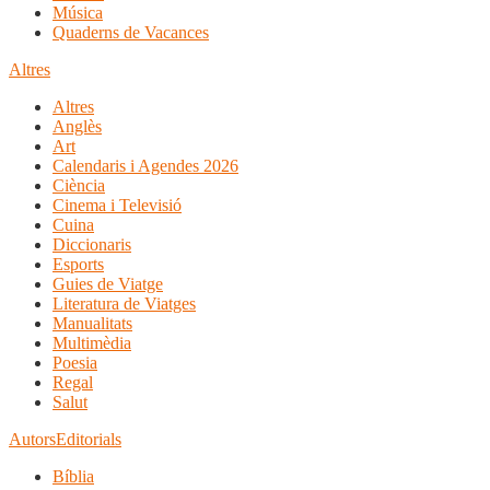
Música
Quaderns de Vacances
Altres
Altres
Anglès
Art
Calendaris i Agendes 2026
Ciència
Cinema i Televisió
Cuina
Diccionaris
Esports
Guies de Viatge
Literatura de Viatges
Manualitats
Multimèdia
Poesia
Regal
Salut
Autors
Editorials
Bíblia