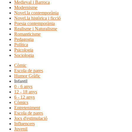
Medieval i Barroca
Modernisme
Novel.la contemporània
Novel.la històrica i ficció
Poesia contemporània
Realisme i Naturalisme
Romanticisme
Pedagogia
Política
Psicologia
Sociologia
Còmic
Escola de pares
Humor Gràfic
Infantil
0 - 6 anys
12 - 18 anys
6 - 12 anys
Còmics
Entreteniment
Escola de pares
Jocs d'estimulació
Influencers
Juvenil