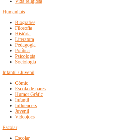
Vida religiosa
Humanitats
Biografies
Filosofia
Història
Literatura
Pedagogia
Política
Psicologia
Sociologia
Infantil / Juvenil
Còmic
Escola de pares
Humor Gràfic
Infantil
Influencers
Juvenil
Videojocs
Escolar
Escolar