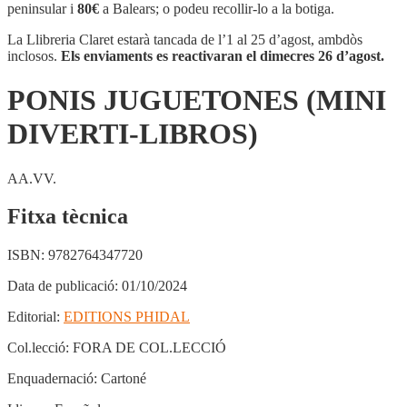
(MINI
peninsular i
80€
a Balears; o podeu recollir-lo a la botiga.
DIVERTI-
LIBROS)
La Llibreria Claret estarà tancada de l’1 al 25 d’agost, ambdòs
inclosos.
Els enviaments es reactivaran el dimecres 26 d’agost.
PONIS JUGUETONES (MINI
DIVERTI-LIBROS)
AA.VV.
Fitxa tècnica
ISBN:
9782764347720
Data de publicació:
01/10/2024
Editorial:
EDITIONS PHIDAL
Col.lecció:
FORA DE COL.LECCIÓ
Enquadernació:
Cartoné