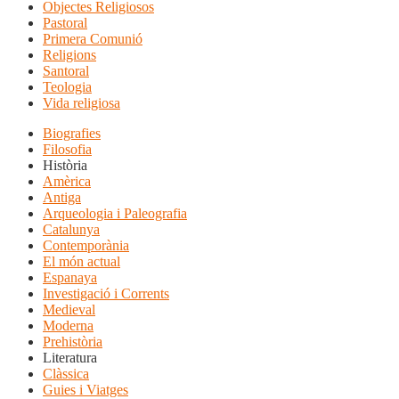
Objectes Religiosos
Pastoral
Primera Comunió
Religions
Santoral
Teologia
Vida religiosa
Biografies
Filosofia
Història
Amèrica
Antiga
Arqueologia i Paleografia
Catalunya
Contemporània
El món actual
Espanaya
Investigació i Corrents
Medieval
Moderna
Prehistòria
Literatura
Clàssica
Guies i Viatges