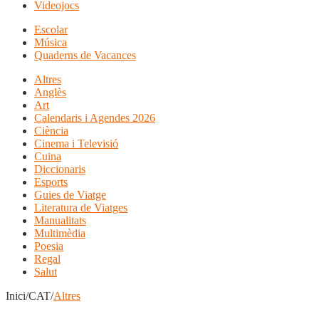
Videojocs
Escolar
Música
Quaderns de Vacances
Altres
Anglès
Art
Calendaris i Agendes 2026
Ciència
Cinema i Televisió
Cuina
Diccionaris
Esports
Guies de Viatge
Literatura de Viatges
Manualitats
Multimèdia
Poesia
Regal
Salut
Inici/CAT/
Altres