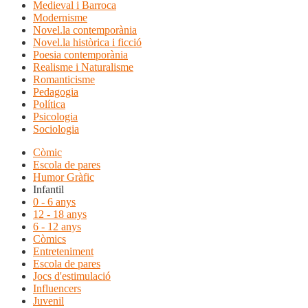
Medieval i Barroca
Modernisme
Novel.la contemporània
Novel.la històrica i ficció
Poesia contemporània
Realisme i Naturalisme
Romanticisme
Pedagogia
Política
Psicologia
Sociologia
Còmic
Escola de pares
Humor Gràfic
Infantil
0 - 6 anys
12 - 18 anys
6 - 12 anys
Còmics
Entreteniment
Escola de pares
Jocs d'estimulació
Influencers
Juvenil