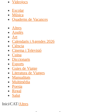
Videojocs
Escolar
Música
Quaderns de Vacances
Altres
Anglès
Art
Calendaris i Agendes 2026
Ciència
Cinema i Televisió
Cuina
Diccionaris
Esports
Guies de Viatge
Literatura de Viatges
Manualitats
Multimèdia
Poesia
Regal
Salut
Inici/CAT/
Altres