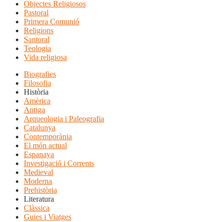
Objectes Religiosos
Pastoral
Primera Comunió
Religions
Santoral
Teologia
Vida religiosa
Biografies
Filosofia
Història
Amèrica
Antiga
Arqueologia i Paleografia
Catalunya
Contemporània
El món actual
Espanaya
Investigació i Corrents
Medieval
Moderna
Prehistòria
Literatura
Clàssica
Guies i Viatges