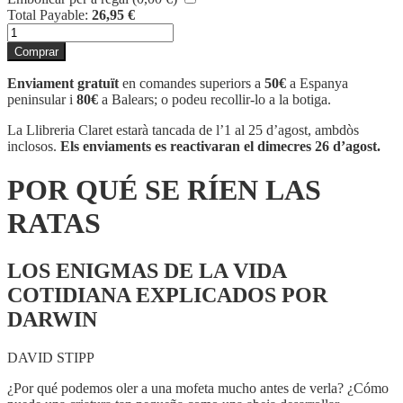
Total Payable:
26,95
€
quantitat
de
Comprar
POR
QUÉ
Enviament gratuït
en comandes superiors a
50€
a Espanya
SE
peninsular i
80€
a Balears; o podeu recollir-lo a la botiga.
RÍEN
LAS
La Llibreria Claret estarà tancada de l’1 al 25 d’agost, ambdòs
RATAS
inclosos.
Els enviaments es reactivaran el dimecres 26 d’agost.
POR QUÉ SE RÍEN LAS
RATAS
LOS ENIGMAS DE LA VIDA
COTIDIANA EXPLICADOS POR
DARWIN
DAVID STIPP
¿Por qué podemos oler a una mofeta mucho antes de verla? ¿Cómo