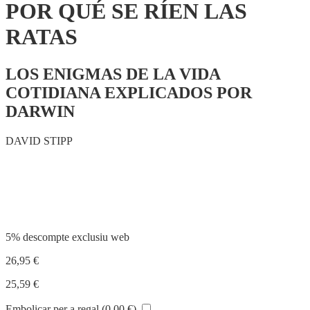
POR QUÉ SE RÍEN LAS
RATAS
LOS ENIGMAS DE LA VIDA
COTIDIANA EXPLICADOS POR
DARWIN
DAVID STIPP
Compartir
5% descompte exclusiu web
26,95
€
25,59
€
Embolicar per a regal (
0,00
€
)