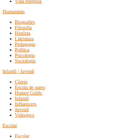
Vida religiosa
Humanitats
Biografies
Filosofia
Història
Literatura
Pedagogia
Política
Psicologia
Sociologia
Infantil / Juvenil
Còmic
Escola de pares
Humor Gràfic
Infantil
Influencers
Juvenil
Videojocs
Escolar
Escolar