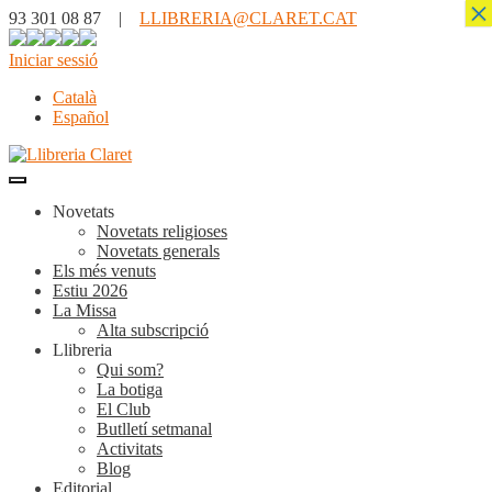
×
93 301 08 87 |
LLIBRERIA@CLARET.CAT
Iniciar sessió
Català
Español
Novetats
Novetats religioses
Novetats generals
Els més venuts
Estiu 2026
La Missa
Alta subscripció
Llibreria
Qui som?
La botiga
El Club
Butlletí setmanal
Activitats
Blog
Editorial