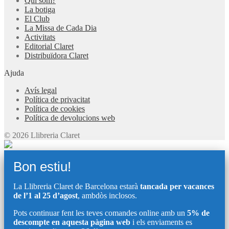
Qui som?
La botiga
El Club
La Missa de Cada Dia
Activitats
Editorial Claret
Distribuïdora Claret
Ajuda
Avís legal
Política de privacitat
Política de cookies
Política de devolucions web
© 2026 Llibreria Claret
Bon estiu!
La Llibreria Claret de Barcelona estarà
tancada per vacances
de l’1 al 25 d’agost
, ambdòs inclosos.
Pots continuar fent les teves comandes online amb un
5% de
descompte en aquesta pàgina web
i els enviaments es