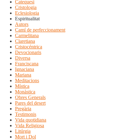
Catequesi
Cristologia
Eclesiologia
Espiritualitat
Autors
Camí de perfeccionament
Carmelitana
Claretiana
Cristocéntrica
Devocionaris
Diversa
Franciscana
Ignaciana
Mariana
Meditacions
Mística
Monàstica
Obres Generals
Pares del desert
Pregària
Testimonis
Vida quotidiana
Vida Religiosa
Litúrgia
Mort i Dol