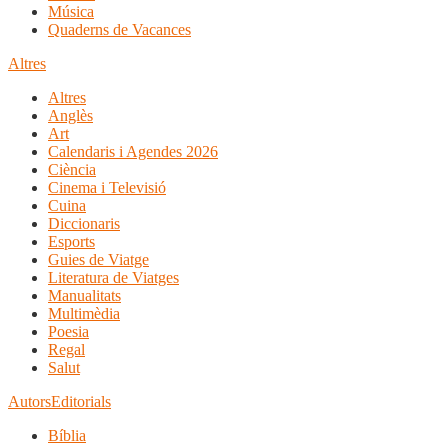
Música
Quaderns de Vacances
Altres
Altres
Anglès
Art
Calendaris i Agendes 2026
Ciència
Cinema i Televisió
Cuina
Diccionaris
Esports
Guies de Viatge
Literatura de Viatges
Manualitats
Multimèdia
Poesia
Regal
Salut
Autors
Editorials
Bíblia