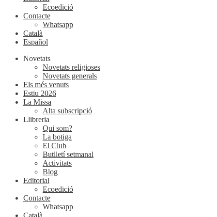
Ecoedició
Contacte
Whatsapp
Català
Español
Novetats
Novetats religioses
Novetats generals
Els més venuts
Estiu 2026
La Missa
Alta subscripció
Llibreria
Qui som?
La botiga
El Club
Butlletí setmanal
Activitats
Blog
Editorial
Ecoedició
Contacte
Whatsapp
Català