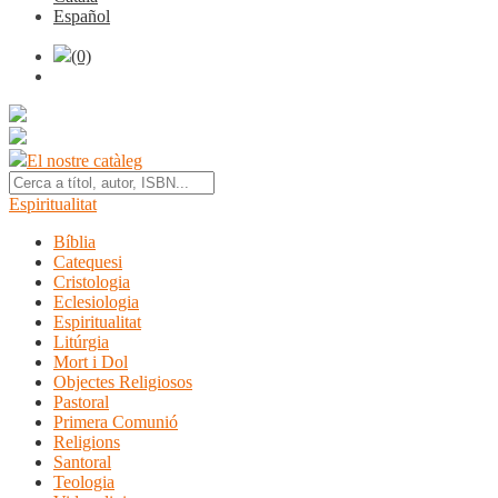
Español
(0)
El nostre catàleg
Espiritualitat
Bíblia
Catequesi
Cristologia
Eclesiologia
Espiritualitat
Litúrgia
Mort i Dol
Objectes Religiosos
Pastoral
Primera Comunió
Religions
Santoral
Teologia