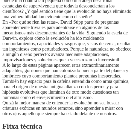
puede una criatura tan pequeña como una abeja desarrollar
estrategias de supervivencia que todavía desconciertan a los
científicos? ¿Y qué sentido tiene que la evolución no haya eliminado
una vulnerabilidad tan evidente como el sueño?
En «Por qué se ríen las ratas», David Stipp parte de preguntas
aparentemente triviales para adentrarse en algunos de los
mecanismos más desconcertantes de la vida. Siguiendo la estela de
Darwin, explora cómo la evolución ha ido moldeando
comportamientos, capacidades y rasgos que, vistos de cerca, resultan
tan ingeniosos como perturbadores. Porque la naturaleza no obedece
a ningún diseño perfecto: avanza mediante adaptaciones,
improvisaciones y soluciones que a veces rozan lo inverosímil.
A lo largo de estas páginas aparecen ratas extraordinariamente
adaptables, gorriones que han colonizado buena parte del planeta y
lombrices cuyo comportamiento plantea preguntas inesperadas.
También hay espacio para la cafeína entendida como arma química,
para el origen de nuestra antigua alianza con los perros y para
hipótesis evolutivas que iluminan de otro modo cuestiones tan
humanas como el envejecimiento o el altruismo.
Quizá la mejor manera de entender la evolución no sea buscar
criaturas exóticas en mundos remotos, sino aprender a mirar con
otros ojos aquello que siempre ha estado delante de nosotros.
Fitxa tècnica