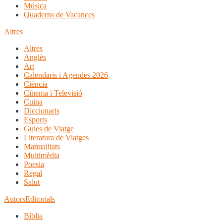
Música
Quaderns de Vacances
Altres
Altres
Anglès
Art
Calendaris i Agendes 2026
Ciència
Cinema i Televisió
Cuina
Diccionaris
Esports
Guies de Viatge
Literatura de Viatges
Manualitats
Multimèdia
Poesia
Regal
Salut
Autors
Editorials
Bíblia