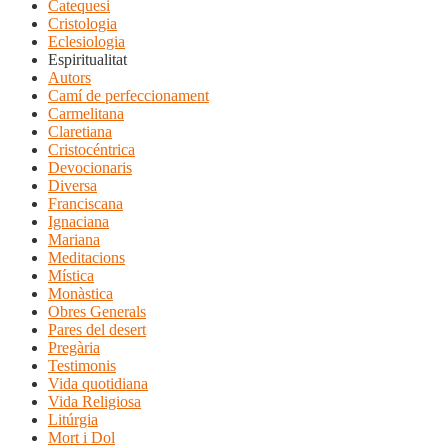
Catequesi
Cristologia
Eclesiologia
Espiritualitat
Autors
Camí de perfeccionament
Carmelitana
Claretiana
Cristocéntrica
Devocionaris
Diversa
Franciscana
Ignaciana
Mariana
Meditacions
Mística
Monàstica
Obres Generals
Pares del desert
Pregària
Testimonis
Vida quotidiana
Vida Religiosa
Litúrgia
Mort i Dol