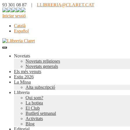
93 301 08 87 |
LLIBRERIA@CLARET.CAT
Iniciar sessió
Català
Español
Novetats
Novetats religioses
Novetats generals
Els més venuts
Estiu 2026
La Missa
Alta subscripció
Llibreria
Qui som?
La botiga
El Club
Butlletí setmanal
Activitats
Blog
Editorial