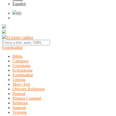
Español
(0)
El nostre catàleg
Espiritualitat
Bíblia
Catequesi
Cristologia
Eclesiologia
Espiritualitat
Litúrgia
Mort i Dol
Objectes Religiosos
Pastoral
Primera Comunió
Religions
Santoral
Teologia