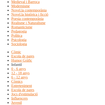
Medieval i Barroca
Modernisme
Novel.la contemporània
Novel.la històrica i ficció
Poesia contemporània
Realisme i Naturalisme
Romanticisme
Pedagogia
Política
Psicologia
Sociologia
Còmic
Escola de pares
Humor Gràfic
Infantil
0 - 6 anys
12 - 18 anys
6 - 12 anys
Còmics
Entreteniment
Escola de pares
Jocs d'estimulació
Influencers
Juvenil