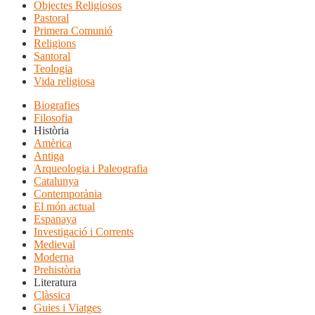
Objectes Religiosos
Pastoral
Primera Comunió
Religions
Santoral
Teologia
Vida religiosa
Biografies
Filosofia
Història
Amèrica
Antiga
Arqueologia i Paleografia
Catalunya
Contemporània
El món actual
Espanaya
Investigació i Corrents
Medieval
Moderna
Prehistòria
Literatura
Clàssica
Guies i Viatges