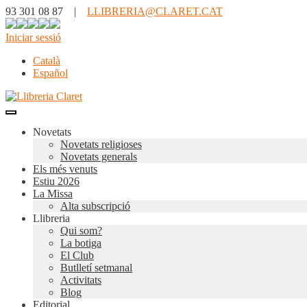
93 301 08 87 |
LLIBRERIA@CLARET.CAT
Iniciar sessió
Català
Español
Novetats
Novetats religioses
Novetats generals
Els més venuts
Estiu 2026
La Missa
Alta subscripció
Llibreria
Qui som?
La botiga
El Club
Butlletí setmanal
Activitats
Blog
Editorial