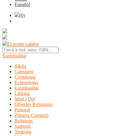
Español
(0)
El nostre catàleg
Espiritualitat
Bíblia
Catequesi
Cristologia
Eclesiologia
Espiritualitat
Litúrgia
Mort i Dol
Objectes Religiosos
Pastoral
Primera Comunió
Religions
Santoral
Teologia