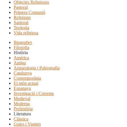
Objectes Religiosos
Pastoral
Primera Comunió
Religions
Santoral
Teologia
Vida religiosa
Biografies
Filosofia
Història
Amèrica
Antiga
Arqueologia i Paleografia
Catalunya
Contemporània
El món actual
Espanaya
Investigació i Corrents
Medieval
Moderna
Prehistòria
Literatura
Clàssica
Guies i Viatges