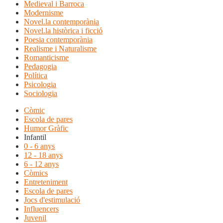
Medieval i Barroca
Modernisme
Novel.la contemporània
Novel.la històrica i ficció
Poesia contemporània
Realisme i Naturalisme
Romanticisme
Pedagogia
Política
Psicologia
Sociologia
Còmic
Escola de pares
Humor Gràfic
Infantil
0 - 6 anys
12 - 18 anys
6 - 12 anys
Còmics
Entreteniment
Escola de pares
Jocs d'estimulació
Influencers
Juvenil