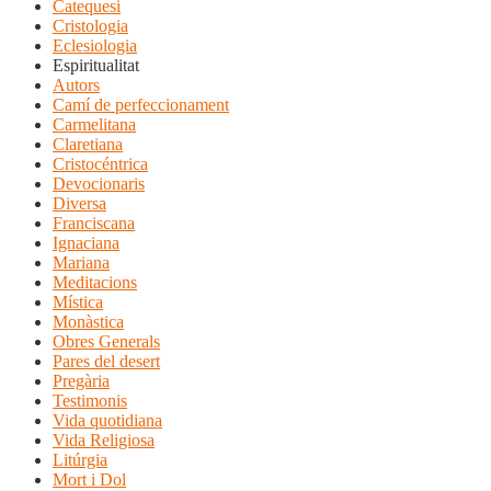
Catequesi
Cristologia
Eclesiologia
Espiritualitat
Autors
Camí de perfeccionament
Carmelitana
Claretiana
Cristocéntrica
Devocionaris
Diversa
Franciscana
Ignaciana
Mariana
Meditacions
Mística
Monàstica
Obres Generals
Pares del desert
Pregària
Testimonis
Vida quotidiana
Vida Religiosa
Litúrgia
Mort i Dol