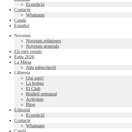
Ecoedició
Contacte
Whatsapp
Català
Español
Novetats
Novetats religioses
Novetats generals
Els més venuts
Estiu 2026
La Missa
Alta subscripció
Llibreria
Qui som?
La botiga
El Club
Butlletí setmanal
Activitats
Blog
Editorial
Ecoedició
Contacte
Whatsapp
Català