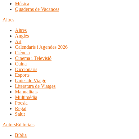
Música
Quaderns de Vacances
Altres
Altres
Anglès
Art
Calendaris i Agendes 2026
Ciència
Cinema i Televisió
Cuina
Diccionaris
Esports
Guies de Viatge
Literatura de Viatges
Manualitats
Multimèdia
Poesia
Regal
Salut
Autors
Editorials
Bíblia