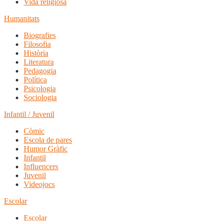
Vida religiosa
Humanitats
Biografies
Filosofia
Història
Literatura
Pedagogia
Política
Psicologia
Sociologia
Infantil / Juvenil
Còmic
Escola de pares
Humor Gràfic
Infantil
Influencers
Juvenil
Videojocs
Escolar
Escolar