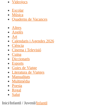
Videojocs
Escolar
Música
Quaderns de Vacances
Altres
Anglès
Art
Calendaris i Agendes 2026
Ciència
Cinema i Televisió
Cuina
Diccionaris
Esports
Guies de Viatge
Literatura de Viatges
Manualitats
Multimèdia
Poesia
Regal
Salut
Inici/Infantil / Juvenil/
Infantil