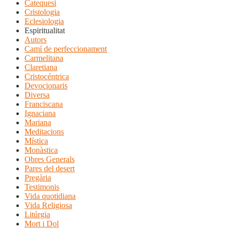
Catequesi
Cristologia
Eclesiologia
Espiritualitat
Autors
Camí de perfeccionament
Carmelitana
Claretiana
Cristocéntrica
Devocionaris
Diversa
Franciscana
Ignaciana
Mariana
Meditacions
Mística
Monàstica
Obres Generals
Pares del desert
Pregària
Testimonis
Vida quotidiana
Vida Religiosa
Litúrgia
Mort i Dol