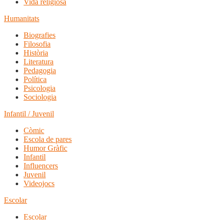
Vida religiosa
Humanitats
Biografies
Filosofia
Història
Literatura
Pedagogia
Política
Psicologia
Sociologia
Infantil / Juvenil
Còmic
Escola de pares
Humor Gràfic
Infantil
Influencers
Juvenil
Videojocs
Escolar
Escolar