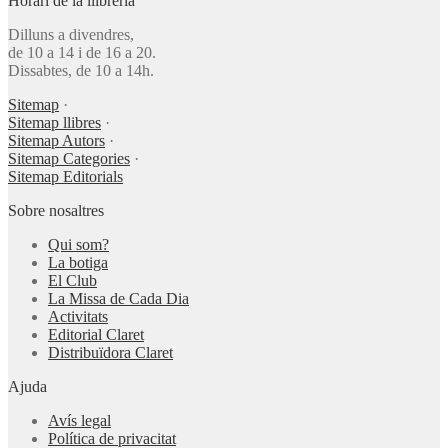
Horari de la llibreria
Dilluns a divendres,
de 10 a 14 i de 16 a 20.
Dissabtes, de 10 a 14h.
Sitemap
·
Sitemap llibres
·
Sitemap Autors
·
Sitemap Categories
·
Sitemap Editorials
Sobre nosaltres
Qui som?
La botiga
El Club
La Missa de Cada Dia
Activitats
Editorial Claret
Distribuïdora Claret
Ajuda
Avís legal
Política de privacitat