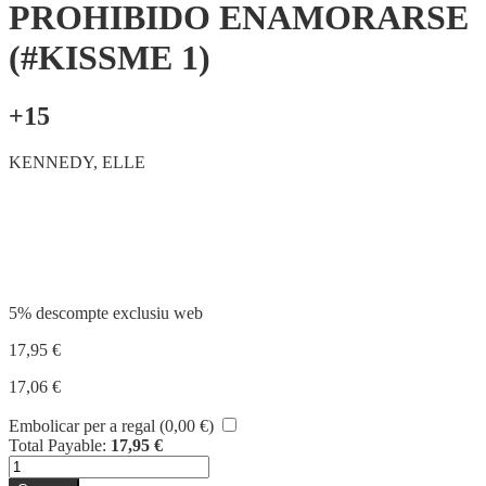
PROHIBIDO ENAMORARSE
(#KISSME 1)
+15
KENNEDY, ELLE
Compartir
5% descompte exclusiu web
17,95
€
17,06
€
Embolicar per a regal (
0,00
€
)
Total Payable:
17,95
€
quantitat
de