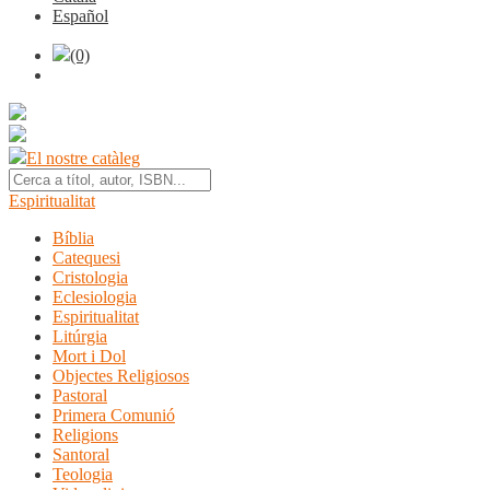
Español
(0)
El nostre catàleg
Espiritualitat
Bíblia
Catequesi
Cristologia
Eclesiologia
Espiritualitat
Litúrgia
Mort i Dol
Objectes Religiosos
Pastoral
Primera Comunió
Religions
Santoral
Teologia