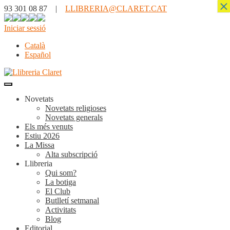
×
93 301 08 87 |
LLIBRERIA@CLARET.CAT
Iniciar sessió
Català
Español
Novetats
Novetats religioses
Novetats generals
Els més venuts
Estiu 2026
La Missa
Alta subscripció
Llibreria
Qui som?
La botiga
El Club
Butlletí setmanal
Activitats
Blog
Editorial