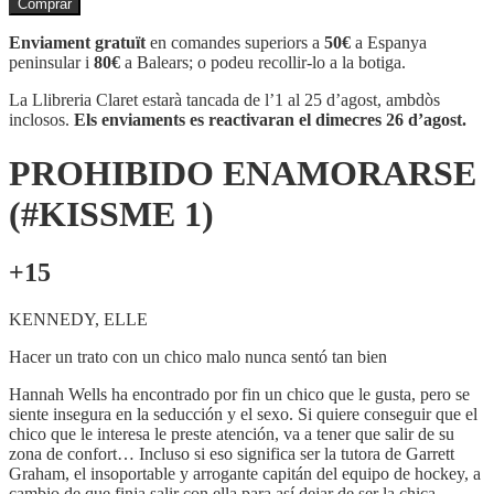
Comprar
PROHIBIDO
ENAMORARSE
Enviament gratuït
en comandes superiors a
50€
a Espanya
(#KISSME
peninsular i
80€
a Balears; o podeu recollir-lo a la botiga.
1)
La Llibreria Claret estarà tancada de l’1 al 25 d’agost, ambdòs
inclosos.
Els enviaments es reactivaran el dimecres 26 d’agost.
PROHIBIDO ENAMORARSE
(#KISSME 1)
+15
KENNEDY, ELLE
Hacer un trato con un chico malo nunca sentó tan bien
Hannah Wells ha encontrado por fin un chico que le gusta, pero se
siente insegura en la seducción y el sexo. Si quiere conseguir que el
chico que le interesa le preste atención, va a tener que salir de su
zona de confort… Incluso si eso significa ser la tutora de Garrett
Graham, el insoportable y arrogante capitán del equipo de hockey, a
cambio de que finja salir con ella para así dejar de ser la chica