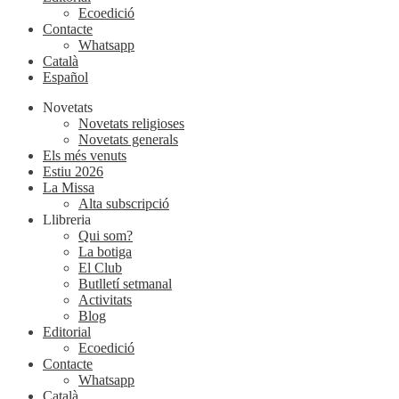
Ecoedició
Contacte
Whatsapp
Català
Español
Novetats
Novetats religioses
Novetats generals
Els més venuts
Estiu 2026
La Missa
Alta subscripció
Llibreria
Qui som?
La botiga
El Club
Butlletí setmanal
Activitats
Blog
Editorial
Ecoedició
Contacte
Whatsapp
Català