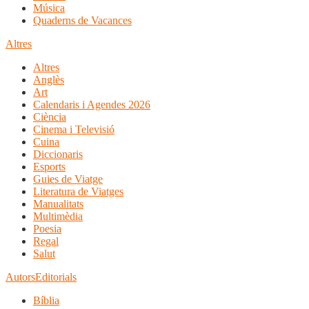
Música
Quaderns de Vacances
Altres
Altres
Anglès
Art
Calendaris i Agendes 2026
Ciència
Cinema i Televisió
Cuina
Diccionaris
Esports
Guies de Viatge
Literatura de Viatges
Manualitats
Multimèdia
Poesia
Regal
Salut
Autors
Editorials
Bíblia