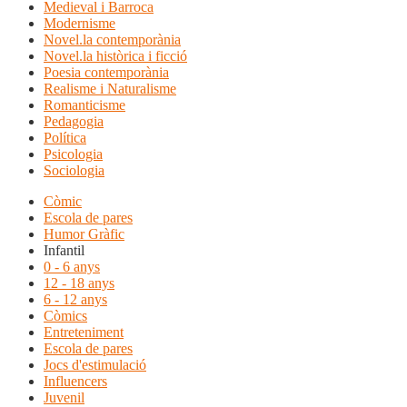
Medieval i Barroca
Modernisme
Novel.la contemporània
Novel.la històrica i ficció
Poesia contemporània
Realisme i Naturalisme
Romanticisme
Pedagogia
Política
Psicologia
Sociologia
Còmic
Escola de pares
Humor Gràfic
Infantil
0 - 6 anys
12 - 18 anys
6 - 12 anys
Còmics
Entreteniment
Escola de pares
Jocs d'estimulació
Influencers
Juvenil