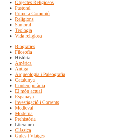
Objectes Religiosos
Pastoral
Primera Comunió
Religions
Santoral
Teologia
Vida religiosa
Biografies
Filosofia
Història
Amèrica
Antiga
Arqueologia i Paleografia
Catalunya
Contemporània
El món actual
Espanaya
Investigació i Corrents
Medieval
Moderna
Prehistòria
Literatura
Clàssica
Guies i Viatges