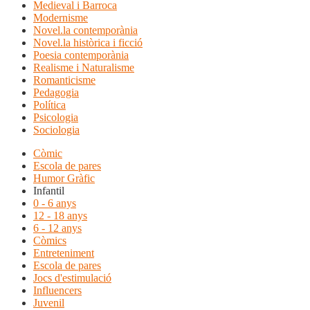
Medieval i Barroca
Modernisme
Novel.la contemporània
Novel.la històrica i ficció
Poesia contemporània
Realisme i Naturalisme
Romanticisme
Pedagogia
Política
Psicologia
Sociologia
Còmic
Escola de pares
Humor Gràfic
Infantil
0 - 6 anys
12 - 18 anys
6 - 12 anys
Còmics
Entreteniment
Escola de pares
Jocs d'estimulació
Influencers
Juvenil