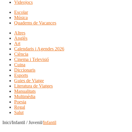
Videojocs
Escolar
Música
Quaderns de Vacances
Altres
Anglès
Art
Calendaris i Agendes 2026
Ciència
Cinema i Televisió
Cuina
Diccionaris
Esports
Guies de Viatge
Literatura de Viatges
Manualitats
Multimèdia
Poesia
Regal
Salut
Inici/Infantil / Juvenil/
Infantil