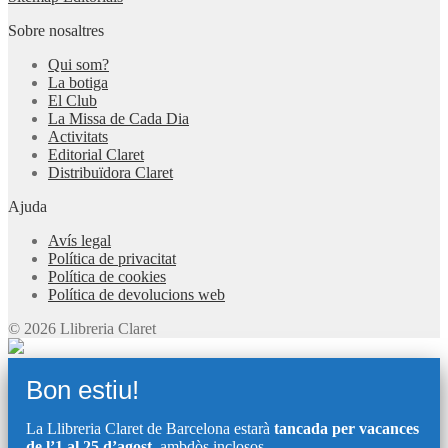
Sobre nosaltres
Qui som?
La botiga
El Club
La Missa de Cada Dia
Activitats
Editorial Claret
Distribuïdora Claret
Ajuda
Avís legal
Política de privacitat
Política de cookies
Política de devolucions web
© 2026 Llibreria Claret
Bon estiu!
La Llibreria Claret de Barcelona estarà
tancada per vacances
de l’1 al 25 d’agost
, ambdòs inclosos.