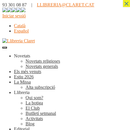
×
93 301 08 87 |
LLIBRERIA@CLARET.CAT
Iniciar sessió
Català
Español
Novetats
Novetats religioses
Novetats generals
Els més venuts
Estiu 2026
La Missa
Alta subscripció
Llibreria
Qui som?
La botiga
El Club
Butlletí setmanal
Activitats
Blog
Editorial