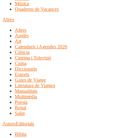
Música
Quaderns de Vacances
Altres
Altres
Anglès
Art
Calendaris i Agendes 2026
Ciència
Cinema i Televisió
Cuina
Diccionaris
Esports
Guies de Viatge
Literatura de Viatges
Manualitats
Multimèdia
Poesia
Regal
Salut
Autors
Editorials
Bíblia