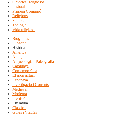
Objectes Religiosos
Pastoral
Primera Comunió
Religions
Santoral
Teologia
Vida religiosa
Biografies
Filosofia
Història
Amèrica
Antiga
Arqueologia i Paleografia
Catalunya
Contemporània
El món actual
Espanaya
Investigació i Corrents
Medieval
Moderna
Prehistòria
Literatura
Clàssica
Guies i Viatges