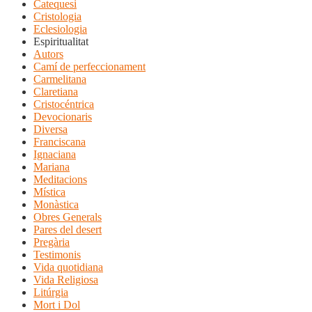
Catequesi
Cristologia
Eclesiologia
Espiritualitat
Autors
Camí de perfeccionament
Carmelitana
Claretiana
Cristocéntrica
Devocionaris
Diversa
Franciscana
Ignaciana
Mariana
Meditacions
Mística
Monàstica
Obres Generals
Pares del desert
Pregària
Testimonis
Vida quotidiana
Vida Religiosa
Litúrgia
Mort i Dol