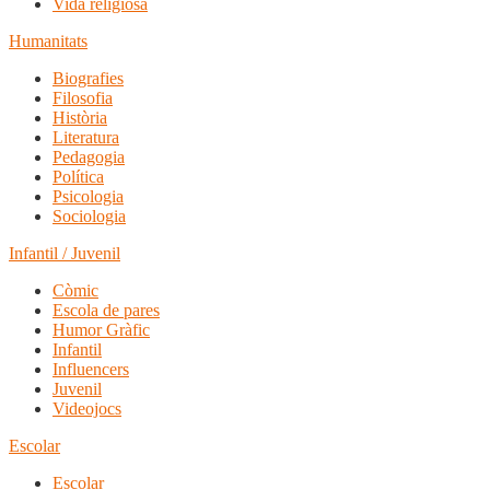
Vida religiosa
Humanitats
Biografies
Filosofia
Història
Literatura
Pedagogia
Política
Psicologia
Sociologia
Infantil / Juvenil
Còmic
Escola de pares
Humor Gràfic
Infantil
Influencers
Juvenil
Videojocs
Escolar
Escolar