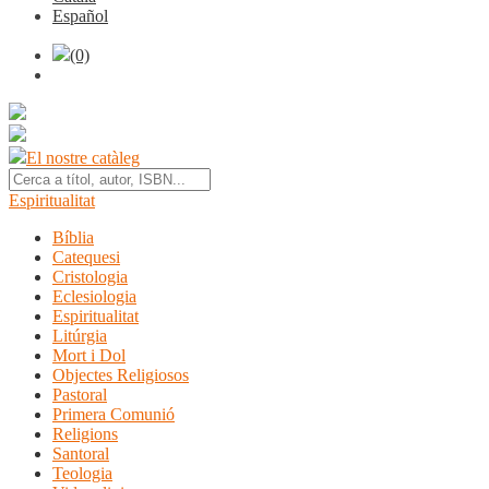
Español
(0)
El nostre catàleg
Espiritualitat
Bíblia
Catequesi
Cristologia
Eclesiologia
Espiritualitat
Litúrgia
Mort i Dol
Objectes Religiosos
Pastoral
Primera Comunió
Religions
Santoral
Teologia