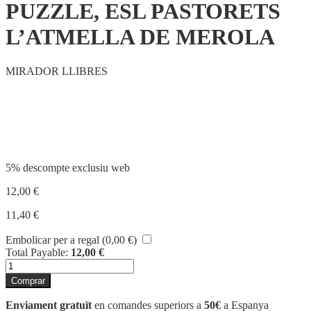
PUZZLE, ESL PASTORETS
L’ATMELLA DE MEROLA
MIRADOR LLIBRES
Compartir
5% descompte exclusiu web
12,00
€
11,40
€
Embolicar per a regal (
0,00
€
)
Total Payable:
12,00
€
quantitat
de
Comprar
PUZZLE,
ESL
Enviament gratuït
en comandes superiors a
50€
a Espanya