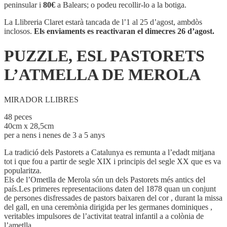
PASTORETS
peninsular i
80€
a Balears; o podeu recollir-lo a la botiga.
L'ATMELLA
DE
La Llibreria Claret estarà tancada de l’1 al 25 d’agost, ambdòs
MEROLA
inclosos.
Els enviaments es reactivaran el dimecres 26 d’agost.
PUZZLE, ESL PASTORETS
L’ATMELLA DE MEROLA
MIRADOR LLIBRES
48 peces
40cm x 28,5cm
per a nens i nenes de 3 a 5 anys
La tradició dels Pastorets a Catalunya es remunta a l’edadt mitjana
tot i que fou a partir de segle XIX i principis del segle XX que es va
popularitza.
Els de l’Ometlla de Merola són un dels Pastorets més antics del
país.Les primeres representaciions daten del 1878 quan un conjunt
de persones disfressades de pastors baixaren del cor , durant la missa
del gall, en una ceremònia dirigida per les germanes dominiques ,
veritables impulsores de l’activitat teatral infantil a a colònia de
l’ametlla.