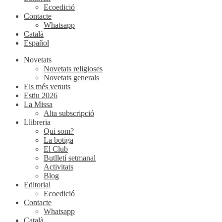
Ecoedició
Contacte
Whatsapp
Català
Español
Novetats
Novetats religioses
Novetats generals
Els més venuts
Estiu 2026
La Missa
Alta subscripció
Llibreria
Qui som?
La botiga
El Club
Butlletí setmanal
Activitats
Blog
Editorial
Ecoedició
Contacte
Whatsapp
Català