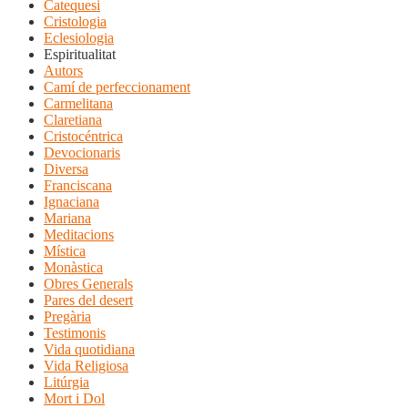
Catequesi
Cristologia
Eclesiologia
Espiritualitat
Autors
Camí de perfeccionament
Carmelitana
Claretiana
Cristocéntrica
Devocionaris
Diversa
Franciscana
Ignaciana
Mariana
Meditacions
Mística
Monàstica
Obres Generals
Pares del desert
Pregària
Testimonis
Vida quotidiana
Vida Religiosa
Litúrgia
Mort i Dol