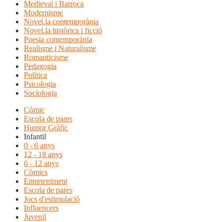
Medieval i Barroca
Modernisme
Novel.la contemporània
Novel.la històrica i ficció
Poesia contemporània
Realisme i Naturalisme
Romanticisme
Pedagogia
Política
Psicologia
Sociologia
Còmic
Escola de pares
Humor Gràfic
Infantil
0 - 6 anys
12 - 18 anys
6 - 12 anys
Còmics
Entreteniment
Escola de pares
Jocs d'estimulació
Influencers
Juvenil