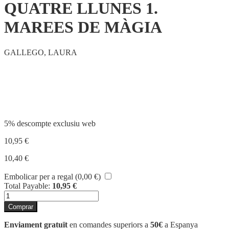
QUATRE LLUNES 1.
MAREES DE MÀGIA
GALLEGO, LAURA
Compartir
5% descompte exclusiu web
10,95
€
10,40
€
Embolicar per a regal (
0,00
€
)
Total Payable:
10,95
€
quantitat
de
Comprar
QUATRE
LLUNES
Enviament gratuït
en comandes superiors a
50€
a Espanya