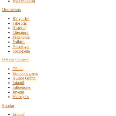
Vida religiosa
Humanitats
Biografies
Filosofia
Història
Literatura
Pedagogia
Política
Psicologia
Sociologia
Infantil / Juvenil
Còmic
Escola de pares
Humor Gràfic
Infantil
Influencers
Juvenil
Videojocs
Escolar
Escolar