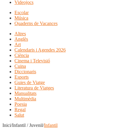
Videojocs
Escolar
Música
Quaderns de Vacances
Altres
Anglès
Art
Calendaris i Agendes 2026
Ciència
Cinema i Televisió
Cuina
Diccionaris
Esports
Guies de Viatge
Literatura de Viatges
Manualitats
Multimèdia
Poesia
Regal
Salut
Inici/Infantil / Juvenil/
Infantil