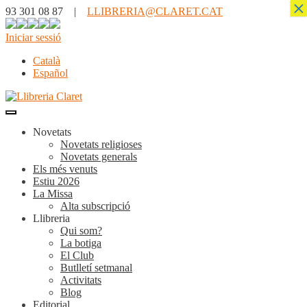
×
93 301 08 87 |
LLIBRERIA@CLARET.CAT
Iniciar sessió
Català
Español
Novetats
Novetats religioses
Novetats generals
Els més venuts
Estiu 2026
La Missa
Alta subscripció
Llibreria
Qui som?
La botiga
El Club
Butlletí setmanal
Activitats
Blog
Editorial