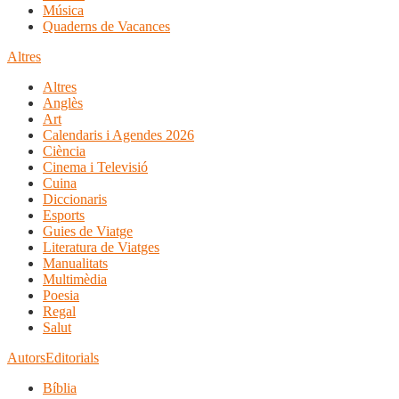
Música
Quaderns de Vacances
Altres
Altres
Anglès
Art
Calendaris i Agendes 2026
Ciència
Cinema i Televisió
Cuina
Diccionaris
Esports
Guies de Viatge
Literatura de Viatges
Manualitats
Multimèdia
Poesia
Regal
Salut
Autors
Editorials
Bíblia