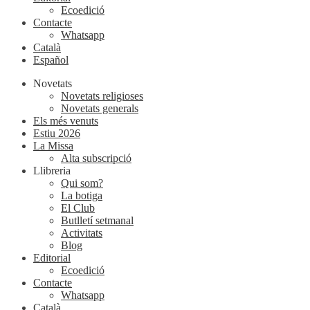
Ecoedició
Contacte
Whatsapp
Català
Español
Novetats
Novetats religioses
Novetats generals
Els més venuts
Estiu 2026
La Missa
Alta subscripció
Llibreria
Qui som?
La botiga
El Club
Butlletí setmanal
Activitats
Blog
Editorial
Ecoedició
Contacte
Whatsapp
Català