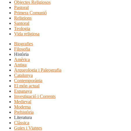
Objectes Religiosos
Pastoral
Primera Comunió
Religions
Santoral
Teologia
Vida religiosa
Biografies
Filosofia
Història
Amèrica
Antiga
Arqueologia i Paleografia
Catalunya
Contemporània
El món actual
Espanaya
Investigació i Corrents
Medieval
Moderna
Prehistòria
Literatura
Clàssica
Guies i Viatges