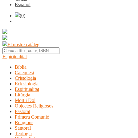
Español
(0)
El nostre catàleg
Espiritualitat
Bíblia
Catequesi
Cristologia
Eclesiologia
Espiritualitat
Litúrgia
Mort i Dol
Objectes Religiosos
Pastoral
Primera Comunió
Religions
Santoral
Teologia