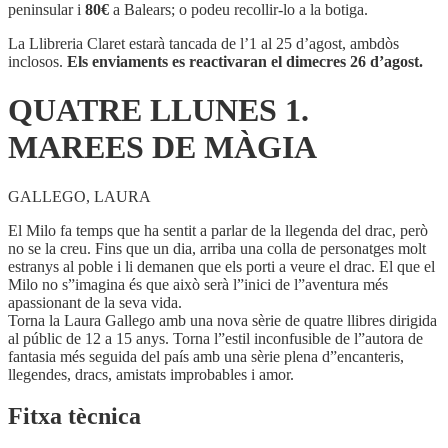
1.
peninsular i
80€
a Balears; o podeu recollir-lo a la botiga.
MAREES
DE
La Llibreria Claret estarà tancada de l’1 al 25 d’agost, ambdòs
MÀGIA
inclosos.
Els enviaments es reactivaran el dimecres 26 d’agost.
QUATRE LLUNES 1.
MAREES DE MÀGIA
GALLEGO, LAURA
El Milo fa temps que ha sentit a parlar de la llegenda del drac, però
no se la creu. Fins que un dia, arriba una colla de personatges molt
estranys al poble i li demanen que els porti a veure el drac. El que el
Milo no s”imagina és que això serà l”inici de l”aventura més
apassionant de la seva vida.
Torna la Laura Gallego amb una nova sèrie de quatre llibres dirigida
al públic de 12 a 15 anys. Torna l”estil inconfusible de l”autora de
fantasia més seguida del país amb una sèrie plena d”encanteris,
llegendes, dracs, amistats improbables i amor.
Fitxa tècnica