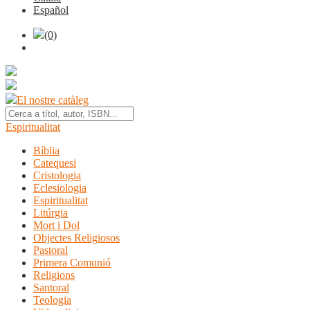
Español
(0)
El nostre catàleg
Espiritualitat
Bíblia
Catequesi
Cristologia
Eclesiologia
Espiritualitat
Litúrgia
Mort i Dol
Objectes Religiosos
Pastoral
Primera Comunió
Religions
Santoral
Teologia