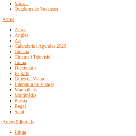
Música
Quaderns de Vacances
Altres
Altres
Anglès
Art
Calendaris i Agendes 2026
Ciència
Cinema i Televisió
Cuina
Diccionaris
Esports
Guies de Viatge
Literatura de Viatges
Manualitats
Multimèdia
Poesia
Regal
Salut
Autors
Editorials
Bíblia