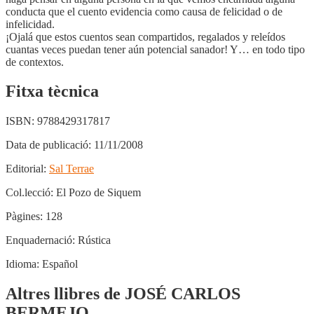
conducta que el cuento evidencia como causa de felicidad o de
infelicidad.
¡Ojalá que estos cuentos sean compartidos, regalados y releídos
cuantas veces puedan tener aún potencial sanador! Y… en todo tipo
de contextos.
Fitxa tècnica
ISBN:
9788429317817
Data de publicació:
11/11/2008
Editorial:
Sal Terrae
Col.lecció:
El Pozo de Siquem
Pàgines:
128
Enquadernació:
Rústica
Idioma:
Español
Altres llibres de JOSÉ CARLOS
BERMEJO