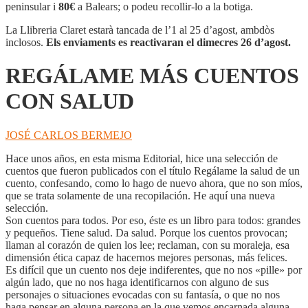
CUENTOS
peninsular i
80€
a Balears; o podeu recollir-lo a la botiga.
CON
SALUD
La Llibreria Claret estarà tancada de l’1 al 25 d’agost, ambdòs
inclosos.
Els enviaments es reactivaran el dimecres 26 d’agost.
REGÁLAME MÁS CUENTOS
CON SALUD
JOSÉ CARLOS BERMEJO
Hace unos años, en esta misma Editorial, hice una selección de
cuentos que fueron publicados con el título Regálame la salud de un
cuento, confesando, como lo hago de nuevo ahora, que no son míos,
que se trata solamente de una recopilación. He aquí una nueva
selección.
Son cuentos para todos. Por eso, éste es un libro para todos: grandes
y pequeños. Tiene salud. Da salud. Porque los cuentos provocan;
llaman al corazón de quien los lee; reclaman, con su moraleja, esa
dimensión ética capaz de hacernos mejores personas, más felices.
Es difícil que un cuento nos deje indiferentes, que no nos «pille» por
algún lado, que no nos haga identificarnos con alguno de sus
personajes o situaciones evocadas con su fantasía, o que no nos
haga pensar en alguna persona en la que vemos encarnada alguna