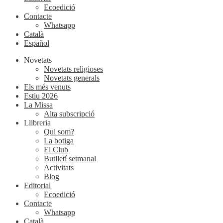
Ecoedició
Contacte
Whatsapp
Català
Español
Novetats
Novetats religioses
Novetats generals
Els més venuts
Estiu 2026
La Missa
Alta subscripció
Llibreria
Qui som?
La botiga
El Club
Butlletí setmanal
Activitats
Blog
Editorial
Ecoedició
Contacte
Whatsapp
Català