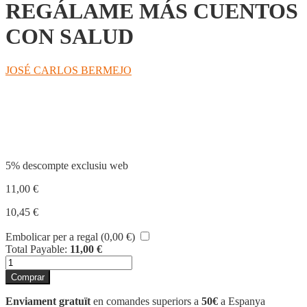
REGÁLAME MÁS CUENTOS
CON SALUD
JOSÉ CARLOS BERMEJO
Compartir
5% descompte exclusiu web
11,00
€
10,45
€
Embolicar per a regal (
0,00
€
)
Total Payable:
11,00
€
quantitat
de
Comprar
REGÁLAME
MÁS
Enviament gratuït
en comandes superiors a
50€
a Espanya