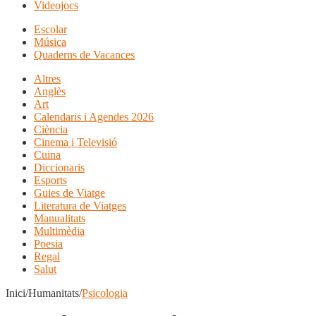
Videojocs
Escolar
Música
Quaderns de Vacances
Altres
Anglès
Art
Calendaris i Agendes 2026
Ciència
Cinema i Televisió
Cuina
Diccionaris
Esports
Guies de Viatge
Literatura de Viatges
Manualitats
Multimèdia
Poesia
Regal
Salut
Inici/Humanitats/
Psicologia