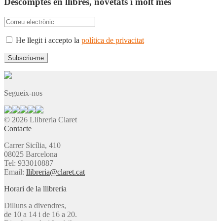
Descomptes en llibres, novetats i molt més
He llegit i accepto la
política de privacitat
Segueix-nos
© 2026 Llibreria Claret
Contacte
Carrer Sicília, 410
08025 Barcelona
Tel: 933010887
Email:
llibreria@claret.cat
Horari de la llibreria
Dilluns a divendres,
de 10 a 14 i de 16 a 20.