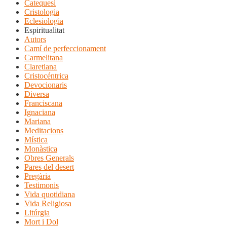
Catequesi
Cristologia
Eclesiologia
Espiritualitat
Autors
Camí de perfeccionament
Carmelitana
Claretiana
Cristocéntrica
Devocionaris
Diversa
Franciscana
Ignaciana
Mariana
Meditacions
Mística
Monàstica
Obres Generals
Pares del desert
Pregària
Testimonis
Vida quotidiana
Vida Religiosa
Litúrgia
Mort i Dol