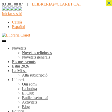
×
93 301 08 87 |
LLIBRERIA@CLARET.CAT
Iniciar sessió
Català
Español
Novetats
Novetats religioses
Novetats generals
Els més venuts
Estiu 2026
La Missa
Alta subscripció
Llibreria
Qui som?
La botiga
El Club
Butlletí setmanal
Activitats
Blog
Editorial