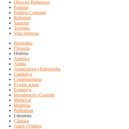
Objectes Religiosos
Pastoral
Primera Comunió
Religions
Santoral
Teologia
Vida religiosa
Biografies
Filosofia
Història
Amèrica
Antiga
Arqueologia i Paleografia
Catalunya
Contemporània
El món actual
Espanaya
Investigació i Corrents
Medieval
Moderna
Prehistòria
Literatura
Clàssica
Guies i Viatges