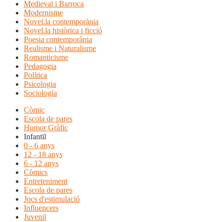
Medieval i Barroca
Modernisme
Novel.la contemporània
Novel.la històrica i ficció
Poesia contemporània
Realisme i Naturalisme
Romanticisme
Pedagogia
Política
Psicologia
Sociologia
Còmic
Escola de pares
Humor Gràfic
Infantil
0 - 6 anys
12 - 18 anys
6 - 12 anys
Còmics
Entreteniment
Escola de pares
Jocs d'estimulació
Influencers
Juvenil