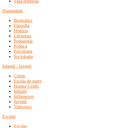
Vida religiosa
Humanitats
Biografies
Filosofia
Història
Literatura
Pedagogia
Política
Psicologia
Sociologia
Infantil / Juvenil
Còmic
Escola de pares
Humor Gràfic
Infantil
Influencers
Juvenil
Videojocs
Escolar
Escolar