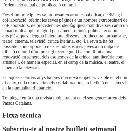
l’orientació actual de publicació cultural.
Des d’un principi, es va proposar crear un espai eficaç de diàleg i
col·laboració, oferint les seves pàgines a un nombre extraordinari de
col·laboradors, de procedències ideològiques molt diverses i amb un
temari molt ampli: religió i pensament, opinió, política, economia,
arts plàstiques, llengua i literatura, disseny, arquitectura i urbanisme,
teatre, cinema, televisió, crítica literària, etc. La revista ha fet
possible la incorporació dels estudiosos més joves a un mitjà de
difusió cultural d’un prestigi reconegut, i ha contribuït a una
renovació en general dels esquemes de la crítica, tant literària com
artística i, de manera especial, en el camp de la música, el teatre, el
cinema i la televisió.
En aquests darrers anys ha pres una nova empenta, visible en el nou
disseny, en la renovació dels col·laboradors, en l’edició dels temes i
en la puntualitat d’aparició.
Tot plegat en fa una revista molt atraient en el seu gènere arreu dels
Països Catalans.
Fitxa tècnica
Subscriu-te al nostre butlletí setmanal