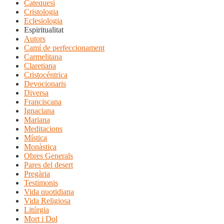
Catequesi
Cristologia
Eclesiologia
Espiritualitat
Autors
Camí de perfeccionament
Carmelitana
Claretiana
Cristocéntrica
Devocionaris
Diversa
Franciscana
Ignaciana
Mariana
Meditacions
Mística
Monàstica
Obres Generals
Pares del desert
Pregària
Testimonis
Vida quotidiana
Vida Religiosa
Litúrgia
Mort i Dol