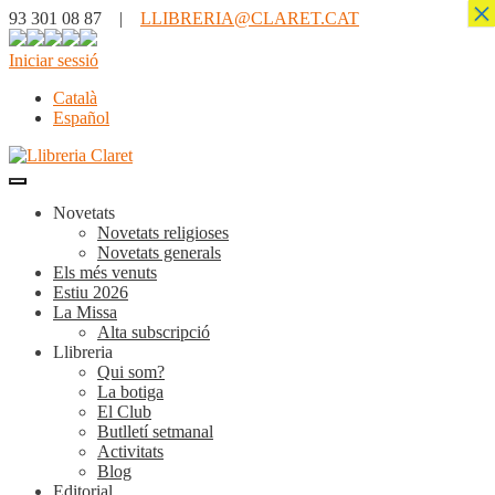
×
93 301 08 87 |
LLIBRERIA@CLARET.CAT
Iniciar sessió
Català
Español
Novetats
Novetats religioses
Novetats generals
Els més venuts
Estiu 2026
La Missa
Alta subscripció
Llibreria
Qui som?
La botiga
El Club
Butlletí setmanal
Activitats
Blog
Editorial