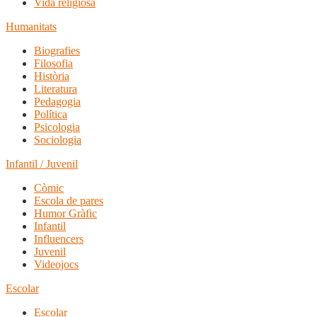
Vida religiosa
Humanitats
Biografies
Filosofia
Història
Literatura
Pedagogia
Política
Psicologia
Sociologia
Infantil / Juvenil
Còmic
Escola de pares
Humor Gràfic
Infantil
Influencers
Juvenil
Videojocs
Escolar
Escolar