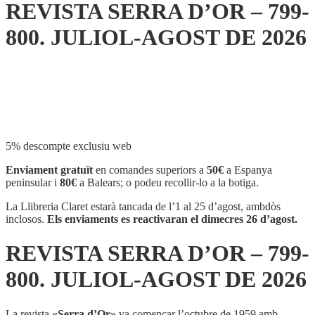
REVISTA SERRA D’OR – 799-
800. JULIOL-AGOST DE 2026
Compartir
5% descompte exclusiu web
Enviament gratuït
en comandes superiors a
50€
a Espanya
peninsular i
80€
a Balears; o podeu recollir-lo a la botiga.
La Llibreria Claret estarà tancada de l’1 al 25 d’agost, ambdòs
inclosos.
Els enviaments es reactivaran el dimecres 26 d’agost.
REVISTA SERRA D’OR – 799-
800. JULIOL-AGOST DE 2026
La revista
«Serra d’Or»
va començar l’octubre de 1959 amb