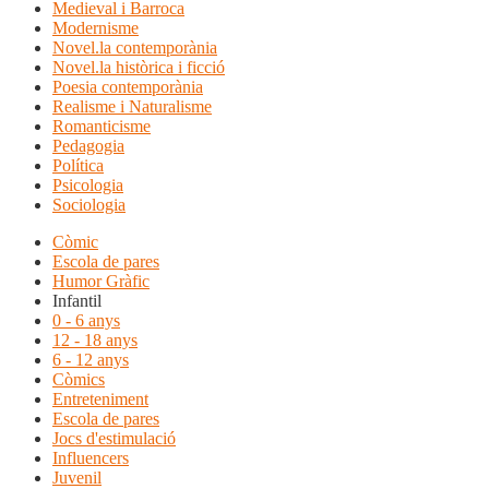
Medieval i Barroca
Modernisme
Novel.la contemporània
Novel.la històrica i ficció
Poesia contemporània
Realisme i Naturalisme
Romanticisme
Pedagogia
Política
Psicologia
Sociologia
Còmic
Escola de pares
Humor Gràfic
Infantil
0 - 6 anys
12 - 18 anys
6 - 12 anys
Còmics
Entreteniment
Escola de pares
Jocs d'estimulació
Influencers
Juvenil