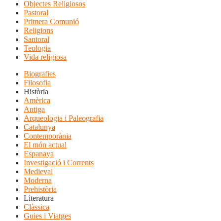
Objectes Religiosos
Pastoral
Primera Comunió
Religions
Santoral
Teologia
Vida religiosa
Biografies
Filosofia
Història
Amèrica
Antiga
Arqueologia i Paleografia
Catalunya
Contemporània
El món actual
Espanaya
Investigació i Corrents
Medieval
Moderna
Prehistòria
Literatura
Clàssica
Guies i Viatges