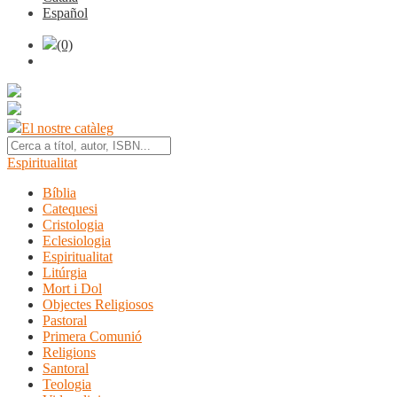
Español
(0)
El nostre catàleg
Espiritualitat
Bíblia
Catequesi
Cristologia
Eclesiologia
Espiritualitat
Litúrgia
Mort i Dol
Objectes Religiosos
Pastoral
Primera Comunió
Religions
Santoral
Teologia