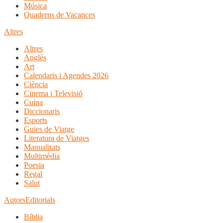
Música
Quaderns de Vacances
Altres
Altres
Anglès
Art
Calendaris i Agendes 2026
Ciència
Cinema i Televisió
Cuina
Diccionaris
Esports
Guies de Viatge
Literatura de Viatges
Manualitats
Multimèdia
Poesia
Regal
Salut
Autors
Editorials
Bíblia