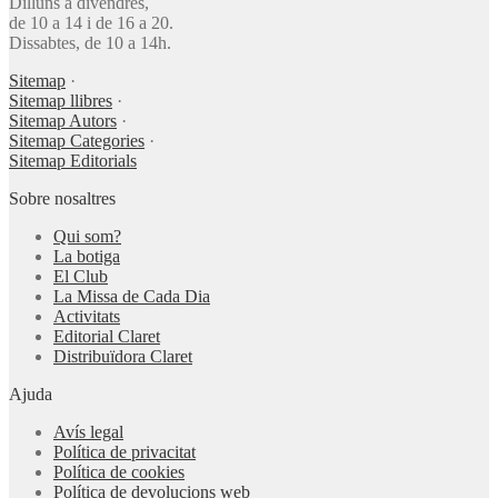
Dilluns a divendres,
de 10 a 14 i de 16 a 20.
Dissabtes, de 10 a 14h.
Sitemap
·
Sitemap llibres
·
Sitemap Autors
·
Sitemap Categories
·
Sitemap Editorials
Sobre nosaltres
Qui som?
La botiga
El Club
La Missa de Cada Dia
Activitats
Editorial Claret
Distribuïdora Claret
Ajuda
Avís legal
Política de privacitat
Política de cookies
Política de devolucions web