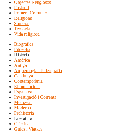
Objectes Religiosos
Pastoral
Primera Comunió
Religions
Santoral
Teologia
Vida religiosa
Biografies
Filosofia
Història
Amèrica
Antiga
Arqueologia i Paleografia
Catalunya
Contemporània
El món actual
Espanaya
Investigació i Corrents
Medieval
Moderna
Prehistòria
Literatura
Clàssica
Guies i Viatges