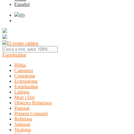
Español
(0)
El nostre catàleg
Espiritualitat
Bíblia
Catequesi
Cristologia
Eclesiologia
Espiritualitat
Litúrgia
Mort i Dol
Objectes Religiosos
Pastoral
Primera Comunió
Religions
Santoral
Teologia