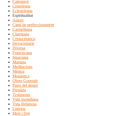
Catequesi
Cristologia
Eclesiologia
Espiritualitat
Autors
Camí de perfeccionament
Carmelitana
Claretiana
Cristocéntrica
Devocionaris
Diversa
Franciscana
Ignaciana
Mariana
Meditacions
Mística
Monàstica
Obres Generals
Pares del desert
Pregària
Testimonis
Vida quotidiana
Vida Religiosa
Litúrgia
Mort i Dol