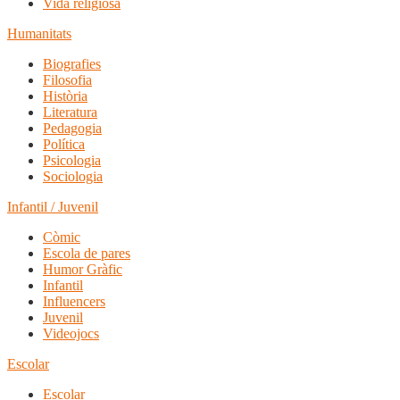
Vida religiosa
Humanitats
Biografies
Filosofia
Història
Literatura
Pedagogia
Política
Psicologia
Sociologia
Infantil / Juvenil
Còmic
Escola de pares
Humor Gràfic
Infantil
Influencers
Juvenil
Videojocs
Escolar
Escolar