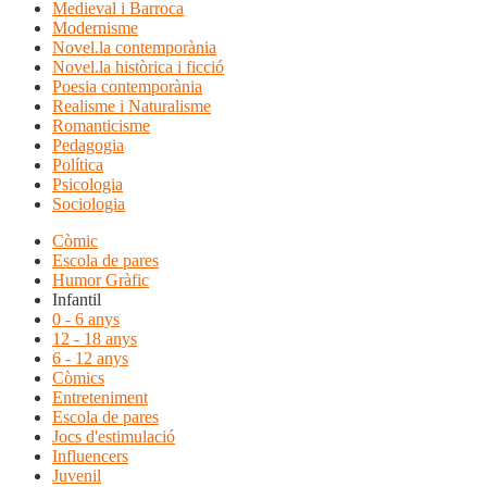
Medieval i Barroca
Modernisme
Novel.la contemporània
Novel.la històrica i ficció
Poesia contemporània
Realisme i Naturalisme
Romanticisme
Pedagogia
Política
Psicologia
Sociologia
Còmic
Escola de pares
Humor Gràfic
Infantil
0 - 6 anys
12 - 18 anys
6 - 12 anys
Còmics
Entreteniment
Escola de pares
Jocs d'estimulació
Influencers
Juvenil