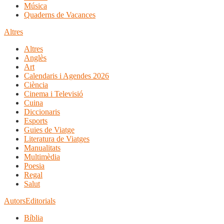
Música
Quaderns de Vacances
Altres
Altres
Anglès
Art
Calendaris i Agendes 2026
Ciència
Cinema i Televisió
Cuina
Diccionaris
Esports
Guies de Viatge
Literatura de Viatges
Manualitats
Multimèdia
Poesia
Regal
Salut
Autors
Editorials
Bíblia