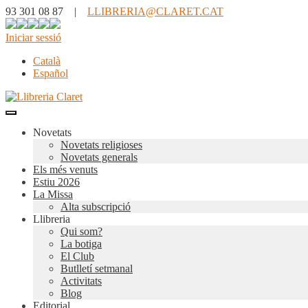
93 301 08 87 |
LLIBRERIA@CLARET.CAT
Iniciar sessió
Català
Español
Novetats
Novetats religioses
Novetats generals
Els més venuts
Estiu 2026
La Missa
Alta subscripció
Llibreria
Qui som?
La botiga
El Club
Butlletí setmanal
Activitats
Blog
Editorial