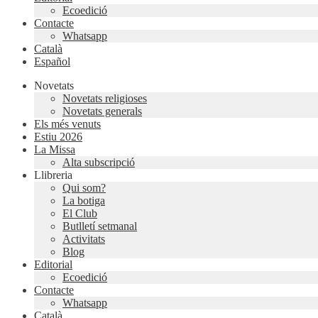
Ecoedició
Contacte
Whatsapp
Català
Español
Novetats
Novetats religioses
Novetats generals
Els més venuts
Estiu 2026
La Missa
Alta subscripció
Llibreria
Qui som?
La botiga
El Club
Butlletí setmanal
Activitats
Blog
Editorial
Ecoedició
Contacte
Whatsapp
Català