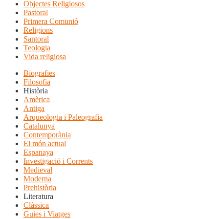
Objectes Religiosos
Pastoral
Primera Comunió
Religions
Santoral
Teologia
Vida religiosa
Biografies
Filosofia
Història
Amèrica
Antiga
Arqueologia i Paleografia
Catalunya
Contemporània
El món actual
Espanaya
Investigació i Corrents
Medieval
Moderna
Prehistòria
Literatura
Clàssica
Guies i Viatges