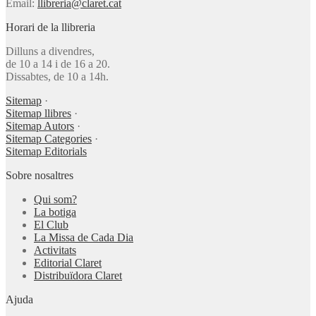
Email:
llibreria@claret.cat
Horari de la llibreria
Dilluns a divendres,
de 10 a 14 i de 16 a 20.
Dissabtes, de 10 a 14h.
Sitemap
·
Sitemap llibres
·
Sitemap Autors
·
Sitemap Categories
·
Sitemap Editorials
Sobre nosaltres
Qui som?
La botiga
El Club
La Missa de Cada Dia
Activitats
Editorial Claret
Distribuïdora Claret
Ajuda