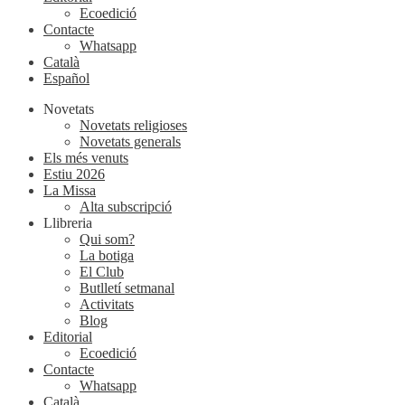
Ecoedició
Contacte
Whatsapp
Català
Español
Novetats
Novetats religioses
Novetats generals
Els més venuts
Estiu 2026
La Missa
Alta subscripció
Llibreria
Qui som?
La botiga
El Club
Butlletí setmanal
Activitats
Blog
Editorial
Ecoedició
Contacte
Whatsapp
Català