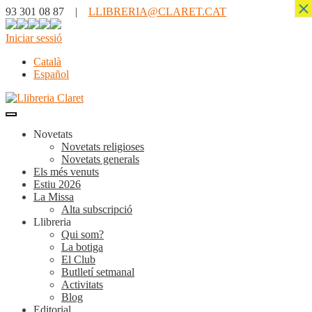
×
93 301 08 87 |
LLIBRERIA@CLARET.CAT
Iniciar sessió
Català
Español
Novetats
Novetats religioses
Novetats generals
Els més venuts
Estiu 2026
La Missa
Alta subscripció
Llibreria
Qui som?
La botiga
El Club
Butlletí setmanal
Activitats
Blog
Editorial