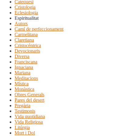
Catequesi
Cristologia
Eclesiologia
Espiritualitat
Autors
Camí de perfeccionament
Carmelitana
Claretiana
Cristocéntrica
Devocionaris
Diversa
Franciscana
Ignaciana
Mariana
Meditacions
Mística
Monàstica
Obres Generals
Pares del desert
Pregària
Testimonis
Vida quotidiana
Vida Religiosa
Litúrgia
Mort i Dol