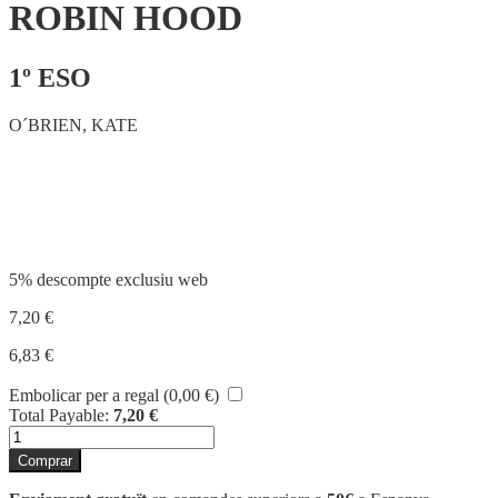
ROBIN HOOD
1º ESO
O´BRIEN, KATE
Compartir
5% descompte exclusiu web
7,20
€
6,83
€
Embolicar per a regal (
0,00
€
)
Total Payable:
7,20
€
quantitat
de
Comprar
ROBIN
HOOD