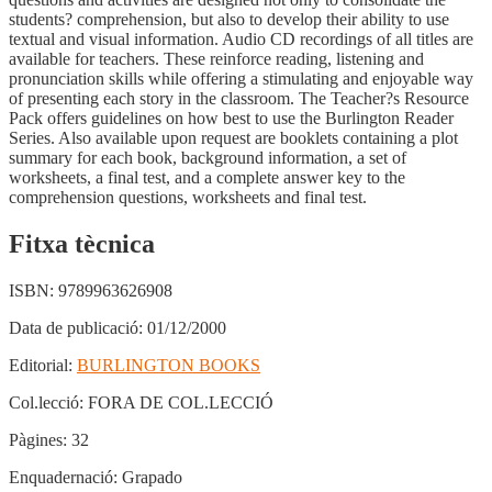
students? comprehension, but also to develop their ability to use
textual and visual information. Audio CD recordings of all titles are
available for teachers. These reinforce reading, listening and
pronunciation skills while offering a stimulating and enjoyable way
of presenting each story in the classroom. The Teacher?s Resource
Pack offers guidelines on how best to use the Burlington Reader
Series. Also available upon request are booklets containing a plot
summary for each book, background information, a set of
worksheets, a final test, and a complete answer key to the
comprehension questions, worksheets and final test.
Fitxa tècnica
ISBN:
9789963626908
Data de publicació:
01/12/2000
Editorial:
BURLINGTON BOOKS
Col.lecció:
FORA DE COL.LECCIÓ
Pàgines:
32
Enquadernació:
Grapado