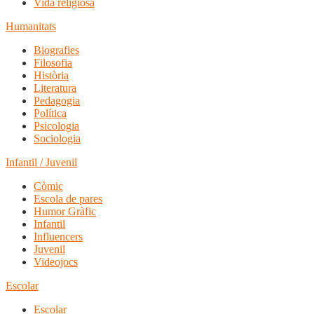
Vida religiosa
Humanitats
Biografies
Filosofia
Història
Literatura
Pedagogia
Política
Psicologia
Sociologia
Infantil / Juvenil
Còmic
Escola de pares
Humor Gràfic
Infantil
Influencers
Juvenil
Videojocs
Escolar
Escolar