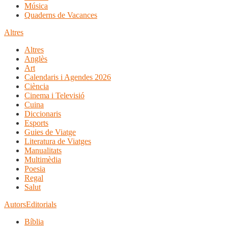
Música
Quaderns de Vacances
Altres
Altres
Anglès
Art
Calendaris i Agendes 2026
Ciència
Cinema i Televisió
Cuina
Diccionaris
Esports
Guies de Viatge
Literatura de Viatges
Manualitats
Multimèdia
Poesia
Regal
Salut
Autors
Editorials
Bíblia