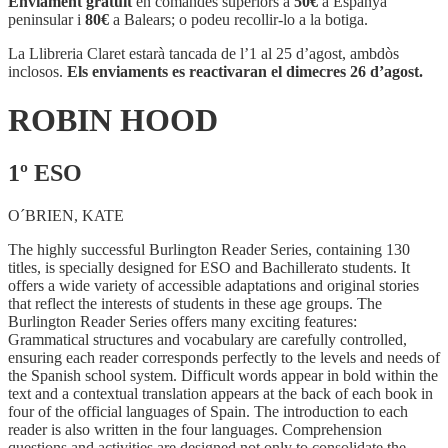
Enviament gratuït
en comandes superiors a
50€
a Espanya
peninsular i
80€
a Balears; o podeu recollir-lo a la botiga.
La Llibreria Claret estarà tancada de l’1 al 25 d’agost, ambdòs
inclosos.
Els enviaments es reactivaran el dimecres 26 d’agost.
ROBIN HOOD
1º ESO
O´BRIEN, KATE
The highly successful Burlington Reader Series, containing 130
titles, is specially designed for ESO and Bachillerato students. It
offers a wide variety of accessible adaptations and original stories
that reflect the interests of students in these age groups. The
Burlington Reader Series offers many exciting features:
Grammatical structures and vocabulary are carefully controlled,
ensuring each reader corresponds perfectly to the levels and needs of
the Spanish school system. Difficult words appear in bold within the
text and a contextual translation appears at the back of each book in
four of the official languages of Spain. The introduction to each
reader is also written in the four languages. Comprehension
questions and activities are designed not only to consolidate the