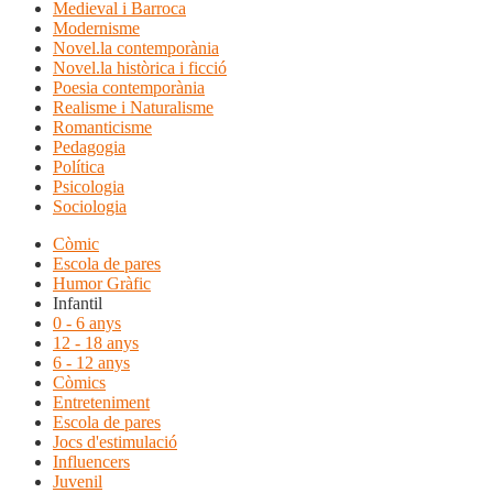
Medieval i Barroca
Modernisme
Novel.la contemporània
Novel.la històrica i ficció
Poesia contemporània
Realisme i Naturalisme
Romanticisme
Pedagogia
Política
Psicologia
Sociologia
Còmic
Escola de pares
Humor Gràfic
Infantil
0 - 6 anys
12 - 18 anys
6 - 12 anys
Còmics
Entreteniment
Escola de pares
Jocs d'estimulació
Influencers
Juvenil