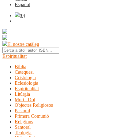
Español
(0)
El nostre catàleg
Espiritualitat
Bíblia
Catequesi
Cristologia
Eclesiologia
Espiritualitat
Litúrgia
Mort i Dol
Objectes Religiosos
Pastoral
Primera Comunió
Religions
Santoral
Teologia