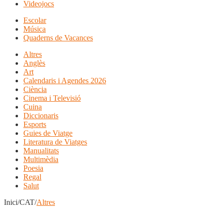
Videojocs
Escolar
Música
Quaderns de Vacances
Altres
Anglès
Art
Calendaris i Agendes 2026
Ciència
Cinema i Televisió
Cuina
Diccionaris
Esports
Guies de Viatge
Literatura de Viatges
Manualitats
Multimèdia
Poesia
Regal
Salut
Inici/CAT/
Altres