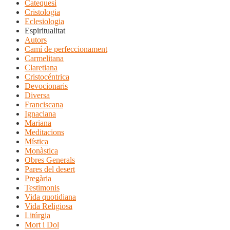
Catequesi
Cristologia
Eclesiologia
Espiritualitat
Autors
Camí de perfeccionament
Carmelitana
Claretiana
Cristocéntrica
Devocionaris
Diversa
Franciscana
Ignaciana
Mariana
Meditacions
Mística
Monàstica
Obres Generals
Pares del desert
Pregària
Testimonis
Vida quotidiana
Vida Religiosa
Litúrgia
Mort i Dol