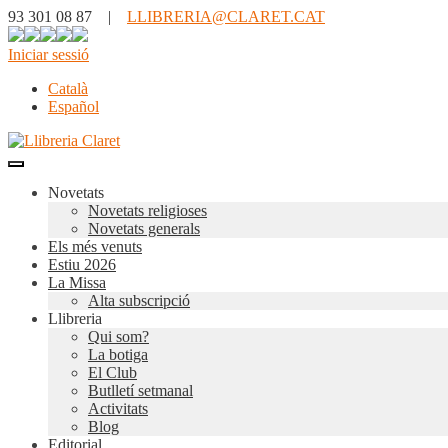
93 301 08 87 |
LLIBRERIA@CLARET.CAT
Iniciar sessió
Català
Español
Novetats
Novetats religioses
Novetats generals
Els més venuts
Estiu 2026
La Missa
Alta subscripció
Llibreria
Qui som?
La botiga
El Club
Butlletí setmanal
Activitats
Blog
Editorial