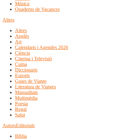
Música
Quaderns de Vacances
Altres
Altres
Anglès
Art
Calendaris i Agendes 2026
Ciència
Cinema i Televisió
Cuina
Diccionaris
Esports
Guies de Viatge
Literatura de Viatges
Manualitats
Multimèdia
Poesia
Regal
Salut
Autors
Editorials
Bíblia