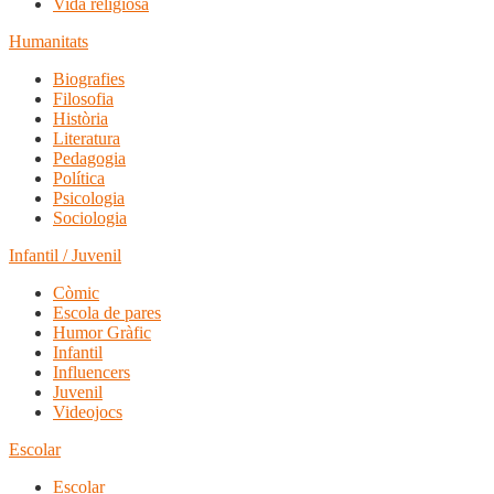
Vida religiosa
Humanitats
Biografies
Filosofia
Història
Literatura
Pedagogia
Política
Psicologia
Sociologia
Infantil / Juvenil
Còmic
Escola de pares
Humor Gràfic
Infantil
Influencers
Juvenil
Videojocs
Escolar
Escolar