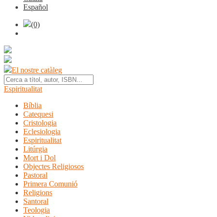
Español
(0)
El nostre catàleg
Espiritualitat
Bíblia
Catequesi
Cristologia
Eclesiologia
Espiritualitat
Litúrgia
Mort i Dol
Objectes Religiosos
Pastoral
Primera Comunió
Religions
Santoral
Teologia