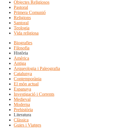
Objectes Religiosos
Pastoral
Primera Comunió
Religions
Santoral
Teologia
Vida religiosa
Biografies
Filosofia
Història
Amèrica
Antiga
Arqueologia i Paleografia
Catalunya
Contemporània
El món actual
Espanaya
Investigació i Corrents
Medieval
Moderna
Prehistòria
Literatura
Clàssica
Guies i Viatges