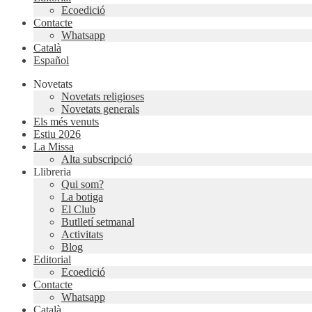
Ecoedició
Contacte
Whatsapp
Català
Español
Novetats
Novetats religioses
Novetats generals
Els més venuts
Estiu 2026
La Missa
Alta subscripció
Llibreria
Qui som?
La botiga
El Club
Butlletí setmanal
Activitats
Blog
Editorial
Ecoedició
Contacte
Whatsapp
Català