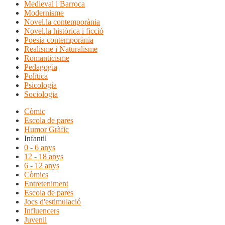
Medieval i Barroca
Modernisme
Novel.la contemporània
Novel.la històrica i ficció
Poesia contemporània
Realisme i Naturalisme
Romanticisme
Pedagogia
Política
Psicologia
Sociologia
Còmic
Escola de pares
Humor Gràfic
Infantil
0 - 6 anys
12 - 18 anys
6 - 12 anys
Còmics
Entreteniment
Escola de pares
Jocs d'estimulació
Influencers
Juvenil