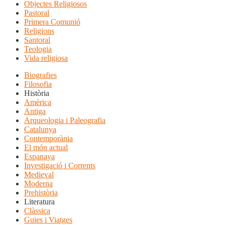
Objectes Religiosos
Pastoral
Primera Comunió
Religions
Santoral
Teologia
Vida religiosa
Biografies
Filosofia
Història
Amèrica
Antiga
Arqueologia i Paleografia
Catalunya
Contemporània
El món actual
Espanaya
Investigació i Corrents
Medieval
Moderna
Prehistòria
Literatura
Clàssica
Guies i Viatges