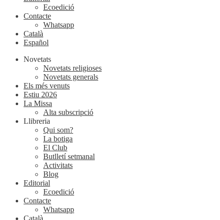
Ecoedició
Contacte
Whatsapp
Català
Español
Novetats
Novetats religioses
Novetats generals
Els més venuts
Estiu 2026
La Missa
Alta subscripció
Llibreria
Qui som?
La botiga
El Club
Butlletí setmanal
Activitats
Blog
Editorial
Ecoedició
Contacte
Whatsapp
Català