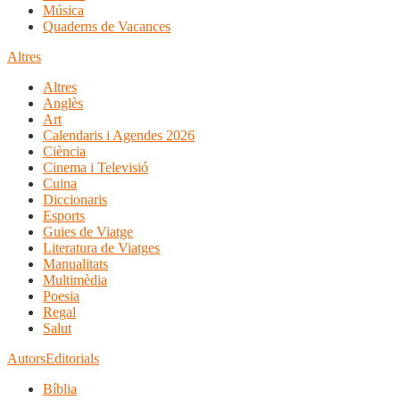
Música
Quaderns de Vacances
Altres
Altres
Anglès
Art
Calendaris i Agendes 2026
Ciència
Cinema i Televisió
Cuina
Diccionaris
Esports
Guies de Viatge
Literatura de Viatges
Manualitats
Multimèdia
Poesia
Regal
Salut
Autors
Editorials
Bíblia