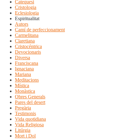
Catequesi
Cristologia
Eclesiologia
Espiritualitat
Autors
Camí de perfeccionament
Carmelitana
Claretiana
Cristocéntrica
Devocionaris
Diversa
Franciscana
Ignaciana
Mariana
Meditacions
Mística
Monàstica
Obres Generals
Pares del desert
Pregària
Testimonis
Vida quotidiana
Vida Religiosa
Litúrgia
Mort i Dol