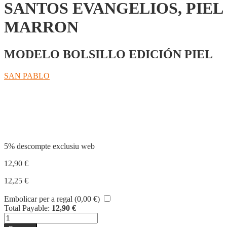
SANTOS EVANGELIOS, PIEL
MARRON
MODELO BOLSILLO EDICIÓN PIEL
SAN PABLO
Compartir
5% descompte exclusiu web
12,90
€
12,25
€
Embolicar per a regal (
0,00
€
)
Total Payable:
12,90
€
quantitat
de