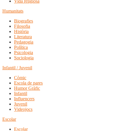
Vida religiosa
Humanitats
Biografies
Filosofia
Història
Literatura
Pedagogia
Política
Psicologia
Sociologia
Infantil / Juvenil
Còmic
Escola de pares
Humor Gràfic
Infantil
Influencers
Juvenil
Videojocs
Escolar
Escolar