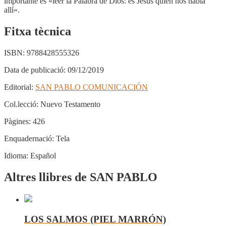
importante es «leer la Palabra de Dios: es Jesús quien nos habla
allí».
Fitxa tècnica
ISBN:
9788428555326
Data de publicació:
09/12/2019
Editorial:
SAN PABLO COMUNICACIÓN
Col.lecció:
Nuevo Testamento
Pàgines:
426
Enquadernació:
Tela
Idioma:
Español
Altres llibres de SAN PABLO
LOS SALMOS (PIEL MARRÓN)