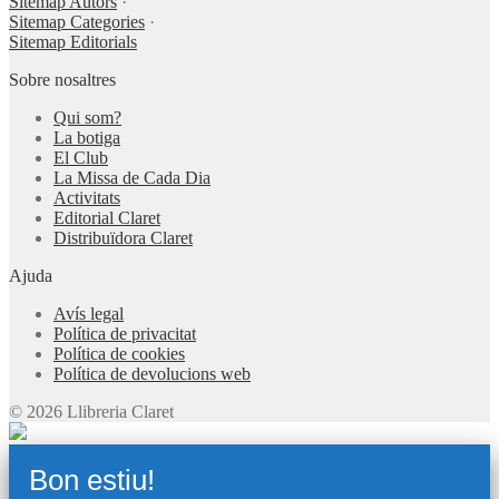
Sitemap Autors
·
Sitemap Categories
·
Sitemap Editorials
Sobre nosaltres
Qui som?
La botiga
El Club
La Missa de Cada Dia
Activitats
Editorial Claret
Distribuïdora Claret
Ajuda
Avís legal
Política de privacitat
Política de cookies
Política de devolucions web
© 2026 Llibreria Claret
Bon estiu!