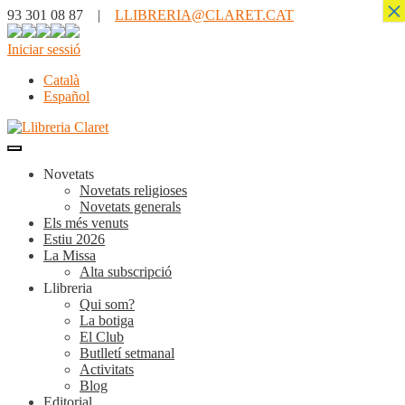
×
93 301 08 87 |
LLIBRERIA@CLARET.CAT
Iniciar sessió
Català
Español
Novetats
Novetats religioses
Novetats generals
Els més venuts
Estiu 2026
La Missa
Alta subscripció
Llibreria
Qui som?
La botiga
El Club
Butlletí setmanal
Activitats
Blog
Editorial