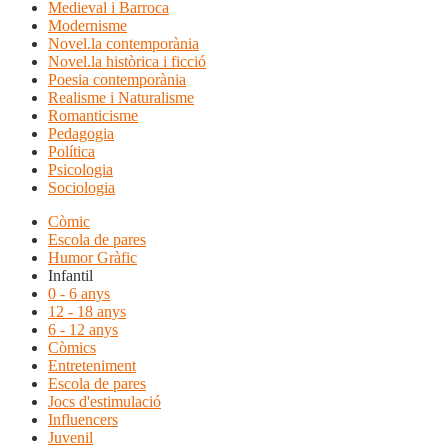
Medieval i Barroca
Modernisme
Novel.la contemporània
Novel.la històrica i ficció
Poesia contemporània
Realisme i Naturalisme
Romanticisme
Pedagogia
Política
Psicologia
Sociologia
Còmic
Escola de pares
Humor Gràfic
Infantil
0 - 6 anys
12 - 18 anys
6 - 12 anys
Còmics
Entreteniment
Escola de pares
Jocs d'estimulació
Influencers
Juvenil