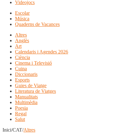
Videojocs
Escolar
Música
Quaderns de Vacances
Altres
Anglès
Art
Calendaris i Agendes 2026
Ciència
Cinema i Televisió
Cuina
Diccionaris
Esports
Guies de Viatge
Literatura de Viatges
Manualitats
Multimèdia
Poesia
Regal
Salut
Inici/CAT/
Altres