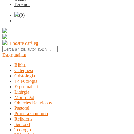
Español
(0)
El nostre catàleg
Espiritualitat
Bíblia
Catequesi
Cristologia
Eclesiologia
Espiritualitat
Litúrgia
Mort i Dol
Objectes Religiosos
Pastoral
Primera Comunió
Religions
Santoral
Teologia