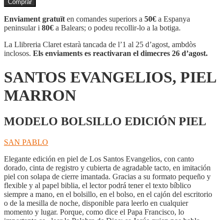
Comprar
SANTOS
EVANGELIOS,
Enviament gratuït
en comandes superiors a
50€
a Espanya
PIEL
peninsular i
80€
a Balears; o podeu recollir-lo a la botiga.
MARRON
La Llibreria Claret estarà tancada de l’1 al 25 d’agost, ambdòs
inclosos.
Els enviaments es reactivaran el dimecres 26 d’agost.
SANTOS EVANGELIOS, PIEL
MARRON
MODELO BOLSILLO EDICIÓN PIEL
SAN PABLO
Elegante edición en piel de Los Santos Evangelios, con canto
dorado, cinta de registro y cubierta de agradable tacto, en imitación
piel con solapa de cierre imantada. Gracias a su formato pequeño y
flexible y al papel biblia, el lector podrá tener el texto bíblico
siempre a mano, en el bolsillo, en el bolso, en el cajón del escritorio
o de la mesilla de noche, disponible para leerlo en cualquier
momento y lugar. Porque, como dice el Papa Francisco, lo