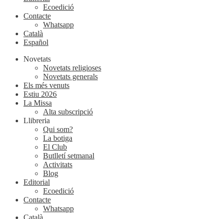
Ecoedició
Contacte
Whatsapp
Català
Español
Novetats
Novetats religioses
Novetats generals
Els més venuts
Estiu 2026
La Missa
Alta subscripció
Llibreria
Qui som?
La botiga
El Club
Butlletí setmanal
Activitats
Blog
Editorial
Ecoedició
Contacte
Whatsapp
Català