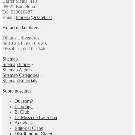
Carrer Sicília, 410
08025 Barcelona
Tel: 933010887
Email:
llibreria@claret.cat
Horari de la llibreria
Dilluns a divendres,
de 10 a 14 i de 16 a 20.
Dissabtes, de 10 a 14h.
Sitemap
·
Sitemap llibres
·
Sitemap Autors
·
Sitemap Categories
·
Sitemap Editorials
Sobre nosaltres
Qui som?
La botiga
El Club
La Missa de Cada Dia
Activitats
Editorial Claret
Distribuïdora Claret