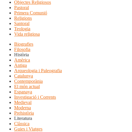
Objectes Religiosos
Pastoral
Primera Comunió
Religions
Santoral
Teologia
Vida religiosa
Biografies
Filosofia
Història
Amèrica
Antiga
Arqueologia i Paleografia
Catalunya
Contemporània
El món actual
Espanaya
Investigació i Corrents
Medieval
Moderna
Prehistòria
Literatura
Clàssica
Guies i Viatges