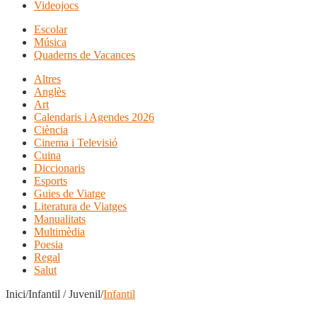
Videojocs
Escolar
Música
Quaderns de Vacances
Altres
Anglès
Art
Calendaris i Agendes 2026
Ciència
Cinema i Televisió
Cuina
Diccionaris
Esports
Guies de Viatge
Literatura de Viatges
Manualitats
Multimèdia
Poesia
Regal
Salut
Inici/Infantil / Juvenil/
Infantil