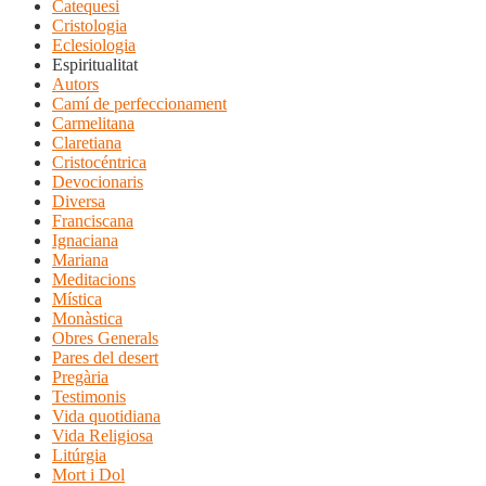
Catequesi
Cristologia
Eclesiologia
Espiritualitat
Autors
Camí de perfeccionament
Carmelitana
Claretiana
Cristocéntrica
Devocionaris
Diversa
Franciscana
Ignaciana
Mariana
Meditacions
Mística
Monàstica
Obres Generals
Pares del desert
Pregària
Testimonis
Vida quotidiana
Vida Religiosa
Litúrgia
Mort i Dol