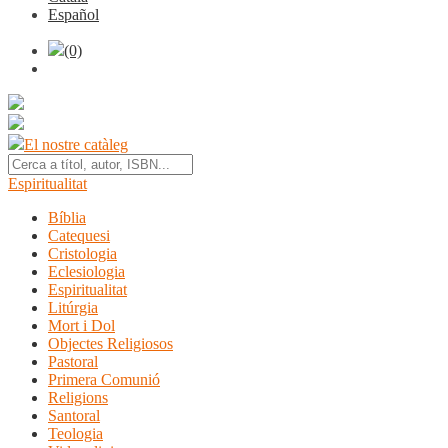
Español
(0)
El nostre catàleg
Espiritualitat
Bíblia
Catequesi
Cristologia
Eclesiologia
Espiritualitat
Litúrgia
Mort i Dol
Objectes Religiosos
Pastoral
Primera Comunió
Religions
Santoral
Teologia