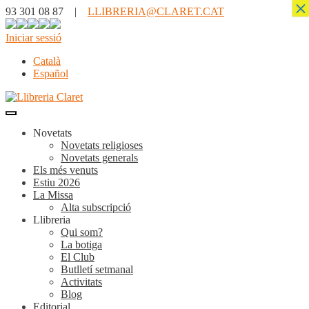
×
93 301 08 87 |
LLIBRERIA@CLARET.CAT
Iniciar sessió
Català
Español
Novetats
Novetats religioses
Novetats generals
Els més venuts
Estiu 2026
La Missa
Alta subscripció
Llibreria
Qui som?
La botiga
El Club
Butlletí setmanal
Activitats
Blog
Editorial