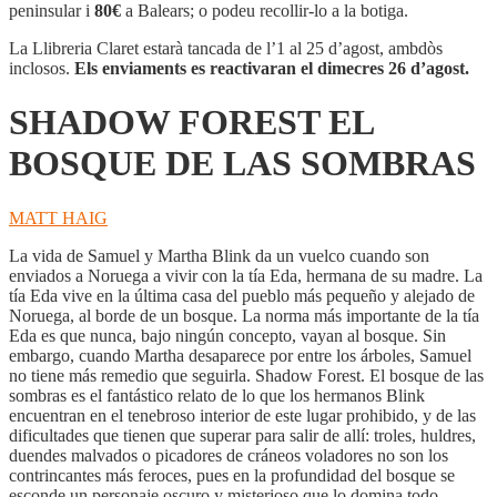
EL
peninsular i
80€
a Balears; o podeu recollir-lo a la botiga.
BOSQUE
DE
La Llibreria Claret estarà tancada de l’1 al 25 d’agost, ambdòs
LAS
inclosos.
Els enviaments es reactivaran el dimecres 26 d’agost.
SOMBRAS
SHADOW FOREST EL
BOSQUE DE LAS SOMBRAS
MATT HAIG
La vida de Samuel y Martha Blink da un vuelco cuando son
enviados a Noruega a vivir con la tía Eda, hermana de su madre. La
tía Eda vive en la última casa del pueblo más pequeño y alejado de
Noruega, al borde de un bosque. La norma más importante de la tía
Eda es que nunca, bajo ningún concepto, vayan al bosque. Sin
embargo, cuando Martha desaparece por entre los árboles, Samuel
no tiene más remedio que seguirla. Shadow Forest. El bosque de las
sombras es el fantástico relato de lo que los hermanos Blink
encuentran en el tenebroso interior de este lugar prohibido, y de las
dificultades que tienen que superar para salir de allí: troles, huldres,
duendes malvados o picadores de cráneos voladores no son los
contrincantes más feroces, pues en la profundidad del bosque se
esconde un personaje oscuro y misterioso que lo domina todo.