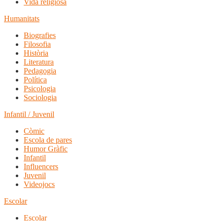
Vida religiosa
Humanitats
Biografies
Filosofia
Història
Literatura
Pedagogia
Política
Psicologia
Sociologia
Infantil / Juvenil
Còmic
Escola de pares
Humor Gràfic
Infantil
Influencers
Juvenil
Videojocs
Escolar
Escolar