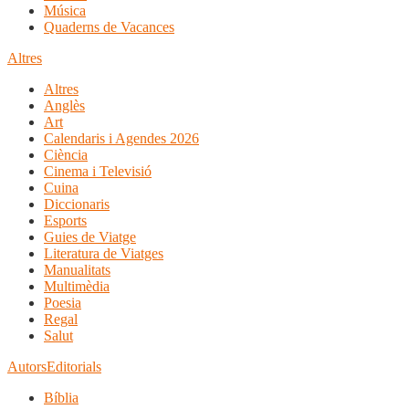
Música
Quaderns de Vacances
Altres
Altres
Anglès
Art
Calendaris i Agendes 2026
Ciència
Cinema i Televisió
Cuina
Diccionaris
Esports
Guies de Viatge
Literatura de Viatges
Manualitats
Multimèdia
Poesia
Regal
Salut
Autors
Editorials
Bíblia