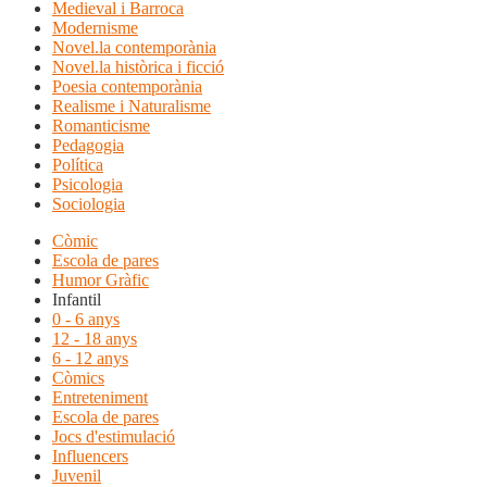
Medieval i Barroca
Modernisme
Novel.la contemporània
Novel.la històrica i ficció
Poesia contemporània
Realisme i Naturalisme
Romanticisme
Pedagogia
Política
Psicologia
Sociologia
Còmic
Escola de pares
Humor Gràfic
Infantil
0 - 6 anys
12 - 18 anys
6 - 12 anys
Còmics
Entreteniment
Escola de pares
Jocs d'estimulació
Influencers
Juvenil