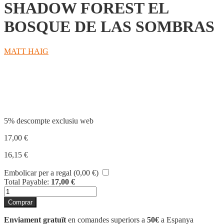
SHADOW FOREST EL
BOSQUE DE LAS SOMBRAS
MATT HAIG
Compartir
5% descompte exclusiu web
17,00
€
16,15
€
Embolicar per a regal (
0,00
€
)
Total Payable:
17,00
€
quantitat
de
Comprar
SHADOW
FOREST
Enviament gratuït
en comandes superiors a
50€
a Espanya