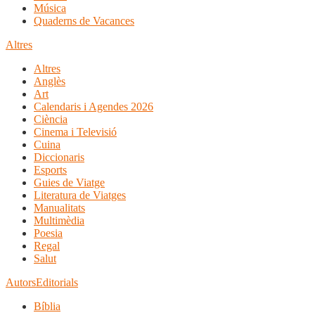
Música
Quaderns de Vacances
Altres
Altres
Anglès
Art
Calendaris i Agendes 2026
Ciència
Cinema i Televisió
Cuina
Diccionaris
Esports
Guies de Viatge
Literatura de Viatges
Manualitats
Multimèdia
Poesia
Regal
Salut
Autors
Editorials
Bíblia