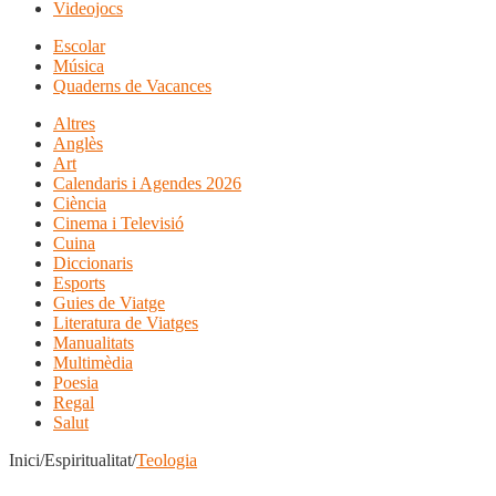
Videojocs
Escolar
Música
Quaderns de Vacances
Altres
Anglès
Art
Calendaris i Agendes 2026
Ciència
Cinema i Televisió
Cuina
Diccionaris
Esports
Guies de Viatge
Literatura de Viatges
Manualitats
Multimèdia
Poesia
Regal
Salut
Inici/Espiritualitat/
Teologia