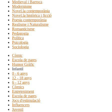
Medieval i Barroca
Modernisme
Novel.la contemporània
Novel.la històrica i ficció
Poesia contemporània
Realisme i Naturalisme
Romanticisme
Pedagogia
Política
Psicologia
Sociologia
Còmic
Escola de pares
Humor Gràfic
Infantil
0 - 6 anys
12 - 18 anys
6 - 12 anys
Còmics
Entreteniment
Escola de pares
Jocs d'estimulació
Influencers
Juvenil