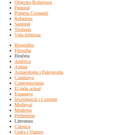
Objectes Religiosos
Pastoral
Primera Comunió
Religions
Santoral
Teologia
Vida religiosa
Biografies
Filosofia
Història
Amèrica
Antiga
Arqueologia i Paleografia
Catalunya
Contemporània
El món actual
Espanaya
Investigació i Corrents
Medieval
Moderna
Prehistòria
Literatura
Clàssica
Guies i Viatges