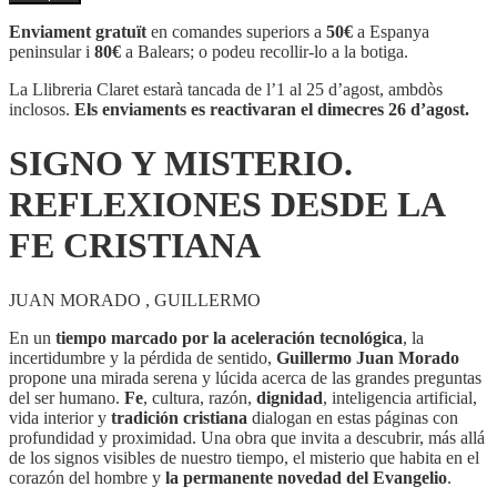
SIGNO
Y
Enviament gratuït
en comandes superiors a
50€
a Espanya
MISTERIO.
peninsular i
80€
a Balears; o podeu recollir-lo a la botiga.
REFLEXIONES
DESDE
La Llibreria Claret estarà tancada de l’1 al 25 d’agost, ambdòs
LA
inclosos.
Els enviaments es reactivaran el dimecres 26 d’agost.
FE
CRISTIANA
SIGNO Y MISTERIO.
REFLEXIONES DESDE LA
FE CRISTIANA
JUAN MORADO , GUILLERMO
En un
tiempo marcado por la aceleración tecnológica
, la
incertidumbre y la pérdida de sentido,
Guillermo Juan Morado
propone una mirada serena y lúcida acerca de las grandes preguntas
del ser humano.
Fe
, cultura, razón,
dignidad
, inteligencia artificial,
vida interior y
tradición cristiana
dialogan en estas páginas con
profundidad y proximidad. Una obra que invita a descubrir, más allá
de los signos visibles de nuestro tiempo, el misterio que habita en el
corazón del hombre y
la permanente novedad del Evangelio
.