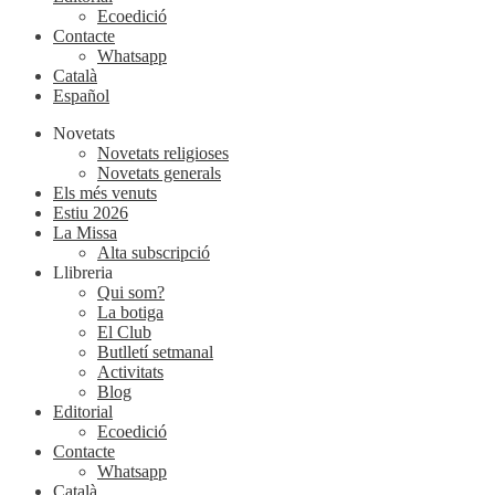
Ecoedició
Contacte
Whatsapp
Català
Español
Novetats
Novetats religioses
Novetats generals
Els més venuts
Estiu 2026
La Missa
Alta subscripció
Llibreria
Qui som?
La botiga
El Club
Butlletí setmanal
Activitats
Blog
Editorial
Ecoedició
Contacte
Whatsapp
Català