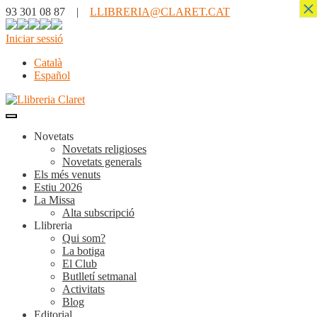
×
93 301 08 87 |
LLIBRERIA@CLARET.CAT
Iniciar sessió
Català
Español
Novetats
Novetats religioses
Novetats generals
Els més venuts
Estiu 2026
La Missa
Alta subscripció
Llibreria
Qui som?
La botiga
El Club
Butlletí setmanal
Activitats
Blog
Editorial