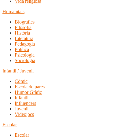
Vida religiosa
Humanitats
Biografies
Filosofia
Història
Literatura
Pedagogia
Política
Psicologia
Sociologia
Infantil / Juvenil
Còmic
Escola de pares
Humor Gràfic
Infantil
Influencers
Juvenil
Videojocs
Escolar
Escolar