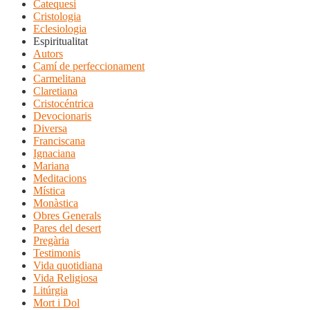
Catequesi
Cristologia
Eclesiologia
Espiritualitat
Autors
Camí de perfeccionament
Carmelitana
Claretiana
Cristocéntrica
Devocionaris
Diversa
Franciscana
Ignaciana
Mariana
Meditacions
Mística
Monàstica
Obres Generals
Pares del desert
Pregària
Testimonis
Vida quotidiana
Vida Religiosa
Litúrgia
Mort i Dol