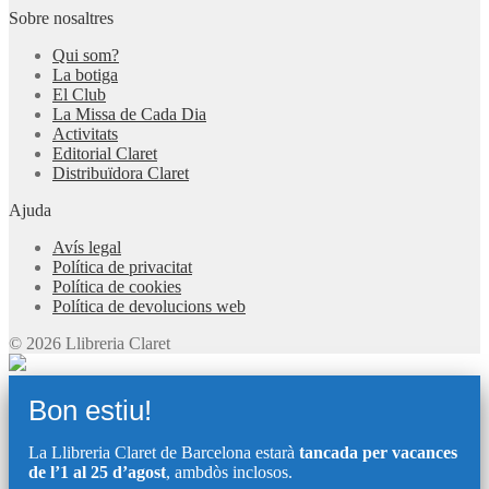
Sobre nosaltres
Qui som?
La botiga
El Club
La Missa de Cada Dia
Activitats
Editorial Claret
Distribuïdora Claret
Ajuda
Avís legal
Política de privacitat
Política de cookies
Política de devolucions web
© 2026 Llibreria Claret
Bon estiu!
La Llibreria Claret de Barcelona estarà
tancada per vacances
de l’1 al 25 d’agost
, ambdòs inclosos.