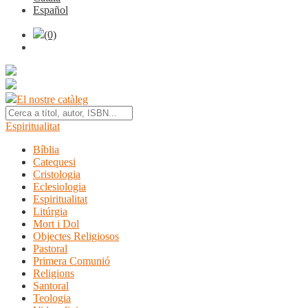
Español
(0)
El nostre catàleg
Espiritualitat
Bíblia
Catequesi
Cristologia
Eclesiologia
Espiritualitat
Litúrgia
Mort i Dol
Objectes Religiosos
Pastoral
Primera Comunió
Religions
Santoral
Teologia