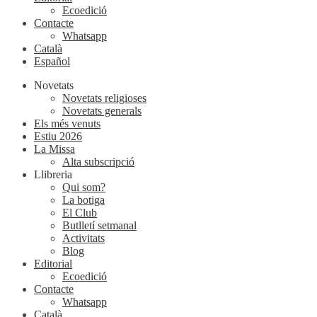
Ecoedició
Contacte
Whatsapp
Català
Español
Novetats
Novetats religioses
Novetats generals
Els més venuts
Estiu 2026
La Missa
Alta subscripció
Llibreria
Qui som?
La botiga
El Club
Butlletí setmanal
Activitats
Blog
Editorial
Ecoedició
Contacte
Whatsapp
Català