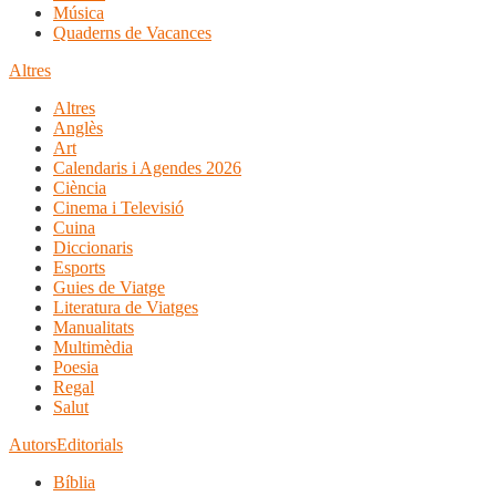
Música
Quaderns de Vacances
Altres
Altres
Anglès
Art
Calendaris i Agendes 2026
Ciència
Cinema i Televisió
Cuina
Diccionaris
Esports
Guies de Viatge
Literatura de Viatges
Manualitats
Multimèdia
Poesia
Regal
Salut
Autors
Editorials
Bíblia