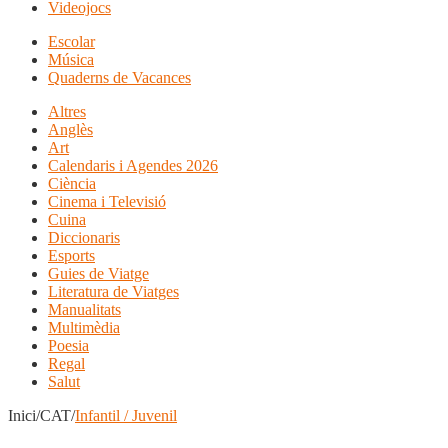
Videojocs
Escolar
Música
Quaderns de Vacances
Altres
Anglès
Art
Calendaris i Agendes 2026
Ciència
Cinema i Televisió
Cuina
Diccionaris
Esports
Guies de Viatge
Literatura de Viatges
Manualitats
Multimèdia
Poesia
Regal
Salut
Inici/CAT/
Infantil / Juvenil