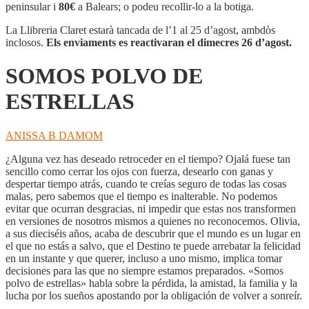
DE
peninsular i
80€
a Balears; o podeu recollir-lo a la botiga.
ESTRELLAS
La Llibreria Claret estarà tancada de l’1 al 25 d’agost, ambdòs
inclosos.
Els enviaments es reactivaran el dimecres 26 d’agost.
SOMOS POLVO DE
ESTRELLAS
ANISSA B DAMOM
¿Alguna vez has deseado retroceder en el tiempo? Ojalá fuese tan
sencillo como cerrar los ojos con fuerza, desearlo con ganas y
despertar tiempo atrás, cuando te creías seguro de todas las cosas
malas, pero sabemos que el tiempo es inalterable. No podemos
evitar que ocurran desgracias, ni impedir que estas nos transformen
en versiones de nosotros mismos a quienes no reconocemos. Olivia,
a sus dieciséis años, acaba de descubrir que el mundo es un lugar en
el que no estás a salvo, que el Destino te puede arrebatar la felicidad
en un instante y que querer, incluso a uno mismo, implica tomar
decisiones para las que no siempre estamos preparados. «Somos
polvo de estrellas» habla sobre la pérdida, la amistad, la familia y la
lucha por los sueños apostando por la obligación de volver a sonreír.