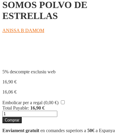
SOMOS POLVO DE
ESTRELLAS
ANISSA B DAMOM
Compartir
5% descompte exclusiu web
16,90
€
16,06
€
Embolicar per a regal (
0,00
€
)
Total Payable:
16,90
€
quantitat
de
Comprar
SOMOS
POLVO
Enviament gratuït
en comandes superiors a
50€
a Espanya