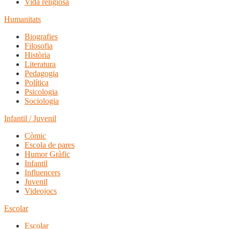
Vida religiosa
Humanitats
Biografies
Filosofia
Història
Literatura
Pedagogia
Política
Psicologia
Sociologia
Infantil / Juvenil
Còmic
Escola de pares
Humor Gràfic
Infantil
Influencers
Juvenil
Videojocs
Escolar
Escolar