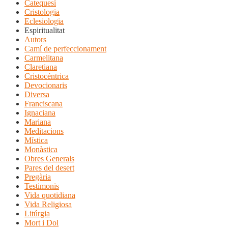
Catequesi
Cristologia
Eclesiologia
Espiritualitat
Autors
Camí de perfeccionament
Carmelitana
Claretiana
Cristocéntrica
Devocionaris
Diversa
Franciscana
Ignaciana
Mariana
Meditacions
Mística
Monàstica
Obres Generals
Pares del desert
Pregària
Testimonis
Vida quotidiana
Vida Religiosa
Litúrgia
Mort i Dol