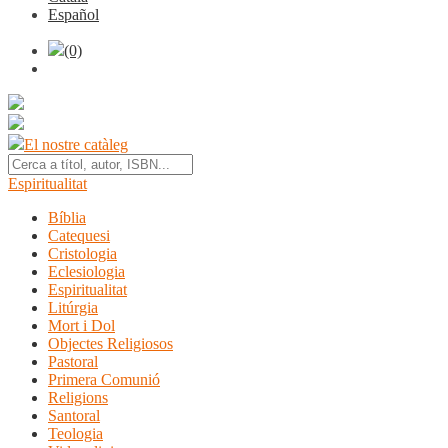
Español
(0)
El nostre catàleg
Espiritualitat
Bíblia
Catequesi
Cristologia
Eclesiologia
Espiritualitat
Litúrgia
Mort i Dol
Objectes Religiosos
Pastoral
Primera Comunió
Religions
Santoral
Teologia