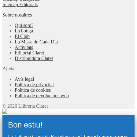
Sitemap Editorials
Sobre nosaltres
Qui som?
La botiga
El Club
La Missa de Cada Dia
Activitats
Editorial Claret
Distribuïdora Claret
Ajuda
Avís legal
Política de privacitat
Política de cookies
Política de devolucions web
© 2026 Llibreria Claret
Bon estiu!
La Llibreria Claret de Barcelona estarà
tancada per vacances