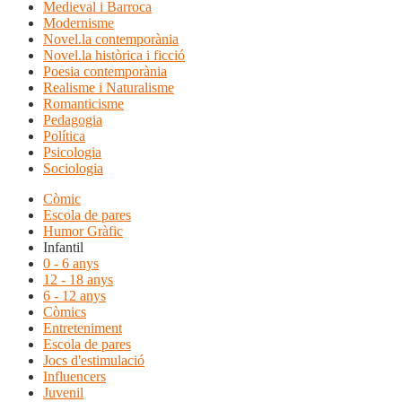
Medieval i Barroca
Modernisme
Novel.la contemporània
Novel.la històrica i ficció
Poesia contemporània
Realisme i Naturalisme
Romanticisme
Pedagogia
Política
Psicologia
Sociologia
Còmic
Escola de pares
Humor Gràfic
Infantil
0 - 6 anys
12 - 18 anys
6 - 12 anys
Còmics
Entreteniment
Escola de pares
Jocs d'estimulació
Influencers
Juvenil