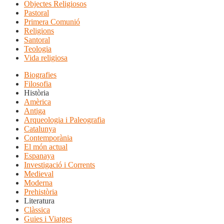
Objectes Religiosos
Pastoral
Primera Comunió
Religions
Santoral
Teologia
Vida religiosa
Biografies
Filosofia
Història
Amèrica
Antiga
Arqueologia i Paleografia
Catalunya
Contemporània
El món actual
Espanaya
Investigació i Corrents
Medieval
Moderna
Prehistòria
Literatura
Clàssica
Guies i Viatges