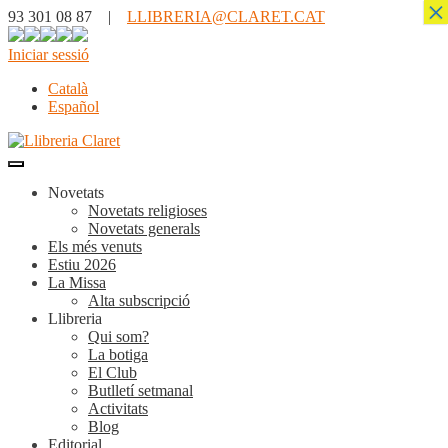
×
93 301 08 87 |
LLIBRERIA@CLARET.CAT
Iniciar sessió
Català
Español
Novetats
Novetats religioses
Novetats generals
Els més venuts
Estiu 2026
La Missa
Alta subscripció
Llibreria
Qui som?
La botiga
El Club
Butlletí setmanal
Activitats
Blog
Editorial