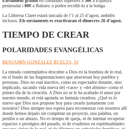
Enviament gratuït
en comandes superiors a
50€
a Espanya
CREAR
peninsular i
80€
a Balears; o podeu recollir-lo a la botiga.
La Llibreria Claret estarà tancada de l’1 al 25 d’agost, ambdòs
inclosos.
Els enviaments es reactivaran el dimecres 26 d’agost.
TIEMPO DE CREAR
POLARIDADES EVANGÉLICAS
BENJAMIN GONZALEZ BUELTA, SJ
La mirada contemplativa descubre a Dios en la hondura de lo real,
en el fondo de las fragmentaciones que atraviesan hoy pueblos y
personas. Dios no está inactivo, como un espectador distante, sino
implicado, sacando vida nueva del «caos» y «del abismo» como el
primer día de la creación. A Dios no se le ha acabado el amor por
nuestro mundo, ni está agotada su fantasía creadora. ¿Qué es lo
nuevo que Dios nos propone hoy para crearlo juntamente con
nosotros? Dios siempre nos espera para recomenzar con nosotros allí
donde hemos dejado sin completar un proyecto, una palabra, un
perdón o un abrazo. No es tiempo de queja, ni de intentar recuperar
espacios o prestigios del pasado, ni de evadirnos en espiritualidades
que nos alejan de lo real, ni de diluirnos en actividades frenéticas, ni