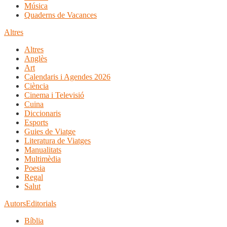
Música
Quaderns de Vacances
Altres
Altres
Anglès
Art
Calendaris i Agendes 2026
Ciència
Cinema i Televisió
Cuina
Diccionaris
Esports
Guies de Viatge
Literatura de Viatges
Manualitats
Multimèdia
Poesia
Regal
Salut
Autors
Editorials
Bíblia