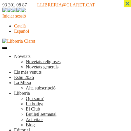
×
93 301 08 87 |
LLIBRERIA@CLARET.CAT
Iniciar sessió
Català
Español
Novetats
Novetats religioses
Novetats generals
Els més venuts
Estiu 2026
La Missa
Alta subscripció
Llibreria
Qui som?
La botiga
El Club
Butlletí setmanal
Activitats
Blog
Editorial