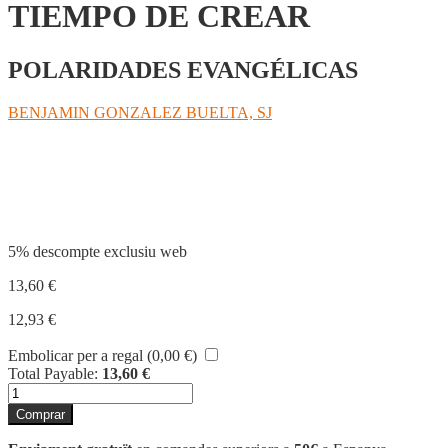
TIEMPO DE CREAR
POLARIDADES EVANGÉLICAS
BENJAMIN GONZALEZ BUELTA, SJ
Compartir
5% descompte exclusiu web
13,60
€
12,93
€
Embolicar per a regal (
0,00
€
)
Total Payable:
13,60
€
quantitat
de
Comprar
TIEMPO
DE