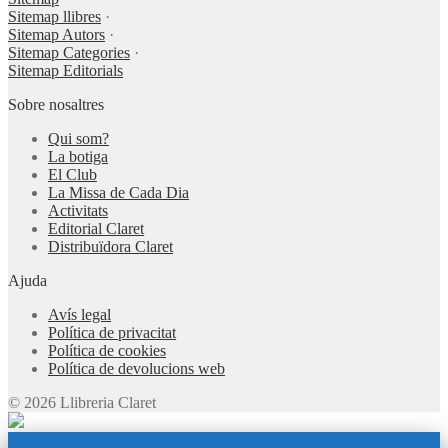
Sitemap llibres
·
Sitemap Autors
·
Sitemap Categories
·
Sitemap Editorials
Sobre nosaltres
Qui som?
La botiga
El Club
La Missa de Cada Dia
Activitats
Editorial Claret
Distribuïdora Claret
Ajuda
Avís legal
Política de privacitat
Política de cookies
Política de devolucions web
© 2026 Llibreria Claret