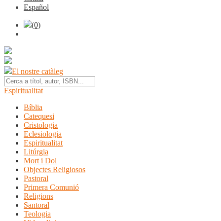
Español
(0)
El nostre catàleg
Espiritualitat
Bíblia
Catequesi
Cristologia
Eclesiologia
Espiritualitat
Litúrgia
Mort i Dol
Objectes Religiosos
Pastoral
Primera Comunió
Religions
Santoral
Teologia