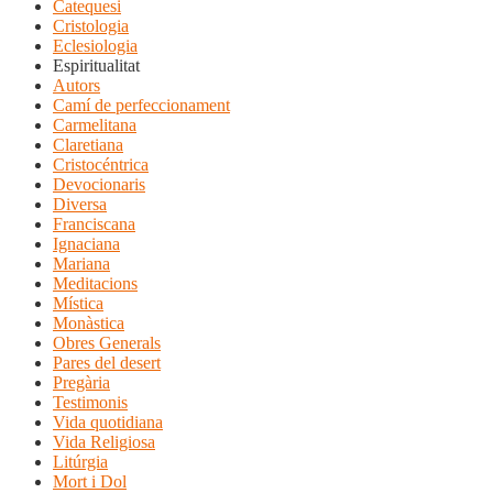
Catequesi
Cristologia
Eclesiologia
Espiritualitat
Autors
Camí de perfeccionament
Carmelitana
Claretiana
Cristocéntrica
Devocionaris
Diversa
Franciscana
Ignaciana
Mariana
Meditacions
Mística
Monàstica
Obres Generals
Pares del desert
Pregària
Testimonis
Vida quotidiana
Vida Religiosa
Litúrgia
Mort i Dol