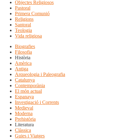
Objectes Religiosos
Pastoral
Primera Comunió
Religions
Santoral
Teologia
Vida religiosa
Biografies
Filosofia
Història
Amèrica
Antiga
Arqueologia i Paleografia
Catalunya
Contemporània
El món actual
Espanaya
Investigació i Corrents
Medieval
Moderna
Prehistòria
Literatura
Clàssica
Guies i Viatges