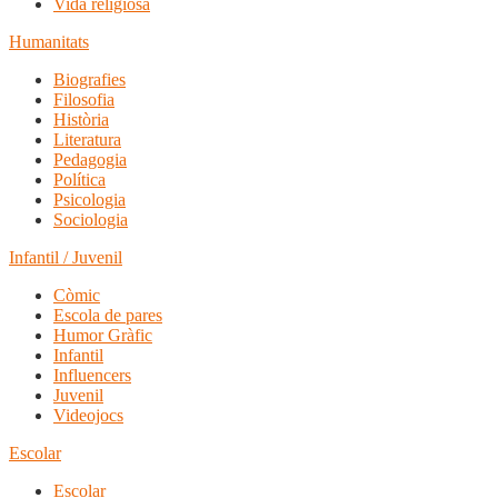
Vida religiosa
Humanitats
Biografies
Filosofia
Història
Literatura
Pedagogia
Política
Psicologia
Sociologia
Infantil / Juvenil
Còmic
Escola de pares
Humor Gràfic
Infantil
Influencers
Juvenil
Videojocs
Escolar
Escolar