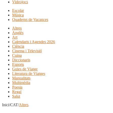
Videojocs
Escolar
Música
Quaderns de Vacances
Altres
Anglès
Art
Calendaris i Agendes 2026
Ciència
Cinema i Televisió
Cuina
Diccionaris
Esports
Guies de Viatge
Literatura de Viatges
Manualitats
Multimèdia
Poesia
Regal
Salut
Inici/CAT/
Altres