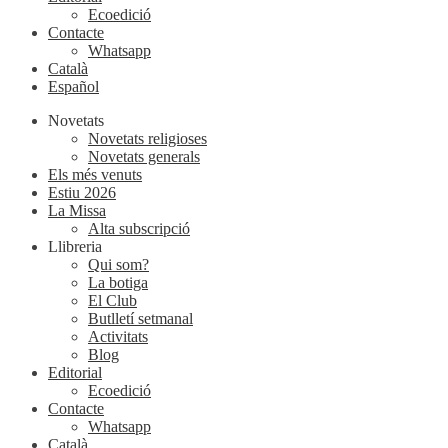
Ecoedició
Contacte
Whatsapp
Català
Español
Novetats
Novetats religioses
Novetats generals
Els més venuts
Estiu 2026
La Missa
Alta subscripció
Llibreria
Qui som?
La botiga
El Club
Butlletí setmanal
Activitats
Blog
Editorial
Ecoedició
Contacte
Whatsapp
Català