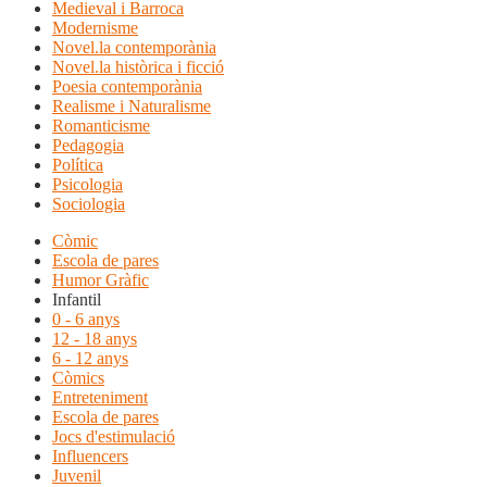
Medieval i Barroca
Modernisme
Novel.la contemporània
Novel.la històrica i ficció
Poesia contemporània
Realisme i Naturalisme
Romanticisme
Pedagogia
Política
Psicologia
Sociologia
Còmic
Escola de pares
Humor Gràfic
Infantil
0 - 6 anys
12 - 18 anys
6 - 12 anys
Còmics
Entreteniment
Escola de pares
Jocs d'estimulació
Influencers
Juvenil