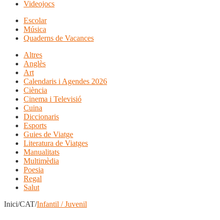
Videojocs
Escolar
Música
Quaderns de Vacances
Altres
Anglès
Art
Calendaris i Agendes 2026
Ciència
Cinema i Televisió
Cuina
Diccionaris
Esports
Guies de Viatge
Literatura de Viatges
Manualitats
Multimèdia
Poesia
Regal
Salut
Inici/CAT/
Infantil / Juvenil