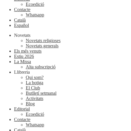
Ecoedició
Contacte
Whatsapp
Català
Español
Novetats
Novetats religioses
Novetats generals
Els més venuts
Estiu 2026
La Missa
Alta subscripció
Llibreria
Qui som?
La botiga
El Club
Butlletí setmanal
Activitats
Blog
Editorial
Ecoedició
Contacte
Whatsapp
Català