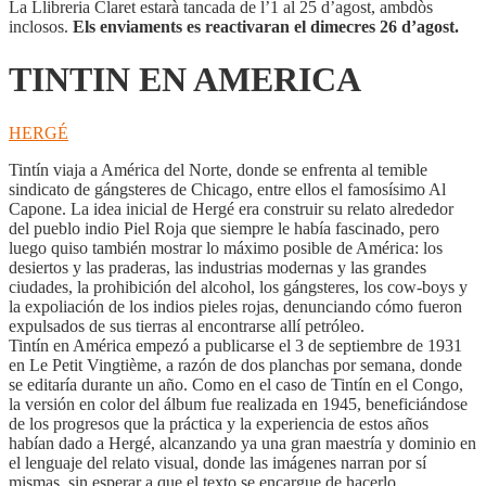
La Llibreria Claret estarà tancada de l’1 al 25 d’agost, ambdòs
inclosos.
Els enviaments es reactivaran el dimecres 26 d’agost.
TINTIN EN AMERICA
HERGÉ
Tintín viaja a América del Norte, donde se enfrenta al temible
sindicato de gángsteres de Chicago, entre ellos el famosísimo Al
Capone. La idea inicial de Hergé era construir su relato alrededor
del pueblo indio Piel Roja que siempre le había fascinado, pero
luego quiso también mostrar lo máximo posible de América: los
desiertos y las praderas, las industrias modernas y las grandes
ciudades, la prohibición del alcohol, los gángsteres, los cow-boys y
la expoliación de los indios pieles rojas, denunciando cómo fueron
expulsados de sus tierras al encontrarse allí petróleo.
Tintín en América empezó a publicarse el 3 de septiembre de 1931
en Le Petit Vingtième, a razón de dos planchas por semana, donde
se editaría durante un año. Como en el caso de Tintín en el Congo,
la versión en color del álbum fue realizada en 1945, beneficiándose
de los progresos que la práctica y la experiencia de estos años
habían dado a Hergé, alcanzando ya una gran maestría y dominio en
el lenguaje del relato visual, donde las imágenes narran por sí
mismas, sin esperar a que el texto se encargue de hacerlo.