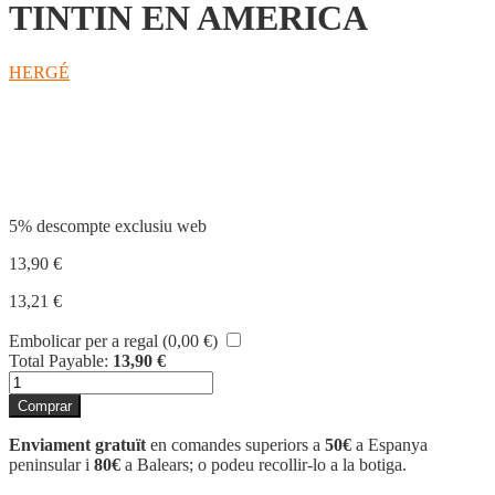
TINTIN EN AMERICA
HERGÉ
Compartir
5% descompte exclusiu web
13,90
€
13,21
€
Embolicar per a regal (
0,00
€
)
Total Payable:
13,90
€
quantitat
de
Comprar
TINTIN
EN
Enviament gratuït
en comandes superiors a
50€
a Espanya
AMERICA
peninsular i
80€
a Balears; o podeu recollir-lo a la botiga.