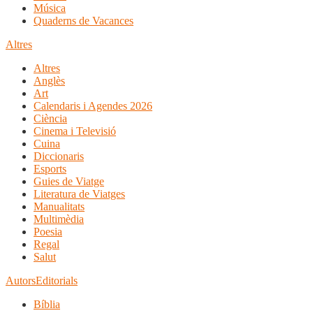
Música
Quaderns de Vacances
Altres
Altres
Anglès
Art
Calendaris i Agendes 2026
Ciència
Cinema i Televisió
Cuina
Diccionaris
Esports
Guies de Viatge
Literatura de Viatges
Manualitats
Multimèdia
Poesia
Regal
Salut
Autors
Editorials
Bíblia