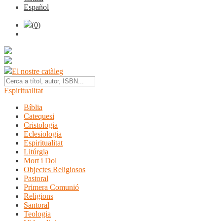
Español
(0)
El nostre catàleg
Espiritualitat
Bíblia
Catequesi
Cristologia
Eclesiologia
Espiritualitat
Litúrgia
Mort i Dol
Objectes Religiosos
Pastoral
Primera Comunió
Religions
Santoral
Teologia