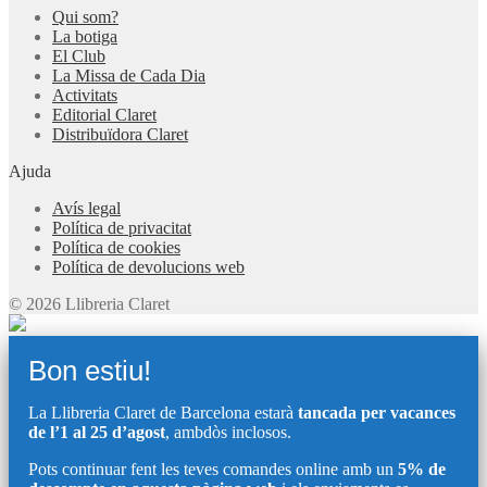
Qui som?
La botiga
El Club
La Missa de Cada Dia
Activitats
Editorial Claret
Distribuïdora Claret
Ajuda
Avís legal
Política de privacitat
Política de cookies
Política de devolucions web
© 2026 Llibreria Claret
Bon estiu!
La Llibreria Claret de Barcelona estarà
tancada per vacances
de l’1 al 25 d’agost
, ambdòs inclosos.
Pots continuar fent les teves comandes online amb un
5% de