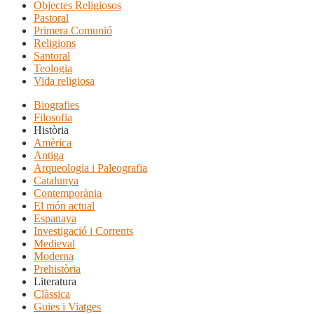
Objectes Religiosos
Pastoral
Primera Comunió
Religions
Santoral
Teologia
Vida religiosa
Biografies
Filosofia
Història
Amèrica
Antiga
Arqueologia i Paleografia
Catalunya
Contemporània
El món actual
Espanaya
Investigació i Corrents
Medieval
Moderna
Prehistòria
Literatura
Clàssica
Guies i Viatges