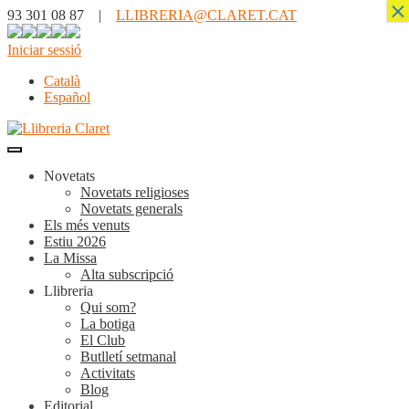
×
93 301 08 87 |
LLIBRERIA@CLARET.CAT
Iniciar sessió
Català
Español
Novetats
Novetats religioses
Novetats generals
Els més venuts
Estiu 2026
La Missa
Alta subscripció
Llibreria
Qui som?
La botiga
El Club
Butlletí setmanal
Activitats
Blog
Editorial