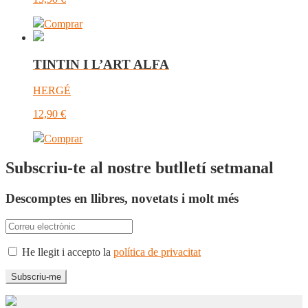
Comprar
TINTIN I L’ART ALFA
HERGÉ
12,90
€
Comprar
Subscriu-te al nostre butlletí setmanal
Descomptes en llibres, novetats i molt més
He llegit i accepto la
política de privacitat