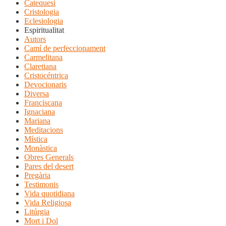
Catequesi
Cristologia
Eclesiologia
Espiritualitat
Autors
Camí de perfeccionament
Carmelitana
Claretiana
Cristocéntrica
Devocionaris
Diversa
Franciscana
Ignaciana
Mariana
Meditacions
Mística
Monàstica
Obres Generals
Pares del desert
Pregària
Testimonis
Vida quotidiana
Vida Religiosa
Litúrgia
Mort i Dol