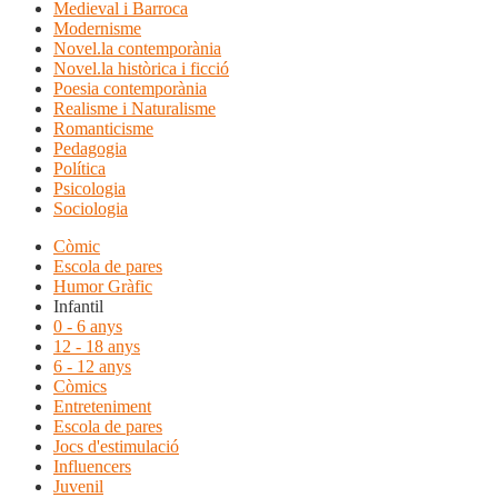
Medieval i Barroca
Modernisme
Novel.la contemporània
Novel.la històrica i ficció
Poesia contemporània
Realisme i Naturalisme
Romanticisme
Pedagogia
Política
Psicologia
Sociologia
Còmic
Escola de pares
Humor Gràfic
Infantil
0 - 6 anys
12 - 18 anys
6 - 12 anys
Còmics
Entreteniment
Escola de pares
Jocs d'estimulació
Influencers
Juvenil