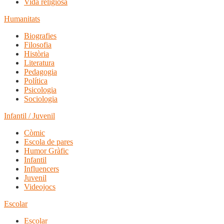
Vida religiosa
Humanitats
Biografies
Filosofia
Història
Literatura
Pedagogia
Política
Psicologia
Sociologia
Infantil / Juvenil
Còmic
Escola de pares
Humor Gràfic
Infantil
Influencers
Juvenil
Videojocs
Escolar
Escolar