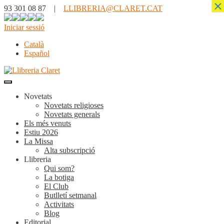
×
93 301 08 87 |
LLIBRERIA@CLARET.CAT
Iniciar sessió
Català
Español
Novetats
Novetats religioses
Novetats generals
Els més venuts
Estiu 2026
La Missa
Alta subscripció
Llibreria
Qui som?
La botiga
El Club
Butlletí setmanal
Activitats
Blog
Editorial