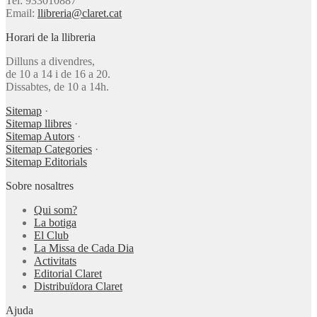
Tel: 933010887
Email:
llibreria@claret.cat
Horari de la llibreria
Dilluns a divendres,
de 10 a 14 i de 16 a 20.
Dissabtes, de 10 a 14h.
Sitemap
·
Sitemap llibres
·
Sitemap Autors
·
Sitemap Categories
·
Sitemap Editorials
Sobre nosaltres
Qui som?
La botiga
El Club
La Missa de Cada Dia
Activitats
Editorial Claret
Distribuïdora Claret
Ajuda