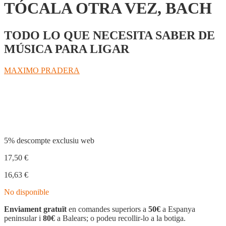
TÓCALA OTRA VEZ, BACH
TODO LO QUE NECESITA SABER DE
MÚSICA PARA LIGAR
MAXIMO PRADERA
Compartir
5% descompte exclusiu web
17,50
€
16,63
€
No disponible
Enviament gratuït
en comandes superiors a
50€
a Espanya
peninsular i
80€
a Balears; o podeu recollir-lo a la botiga.