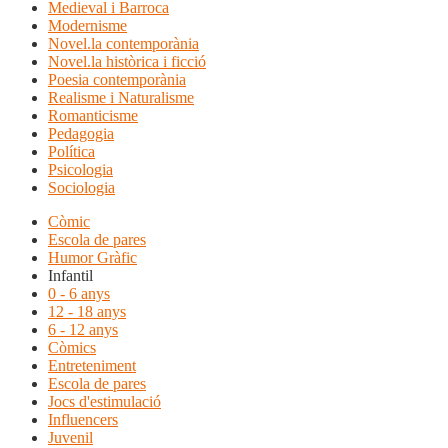
Medieval i Barroca
Modernisme
Novel.la contemporània
Novel.la històrica i ficció
Poesia contemporània
Realisme i Naturalisme
Romanticisme
Pedagogia
Política
Psicologia
Sociologia
Còmic
Escola de pares
Humor Gràfic
Infantil
0 - 6 anys
12 - 18 anys
6 - 12 anys
Còmics
Entreteniment
Escola de pares
Jocs d'estimulació
Influencers
Juvenil