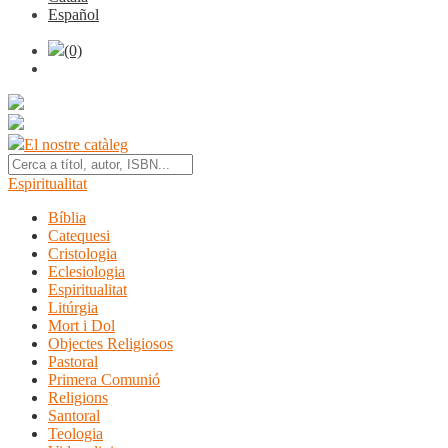
Español
(0)
El nostre catàleg
Espiritualitat
Bíblia
Catequesi
Cristologia
Eclesiologia
Espiritualitat
Litúrgia
Mort i Dol
Objectes Religiosos
Pastoral
Primera Comunió
Religions
Santoral
Teologia