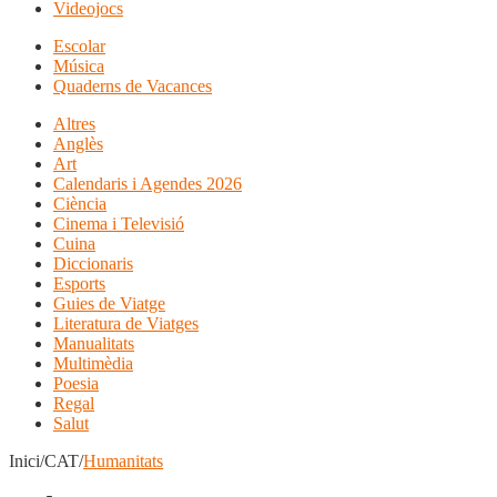
Videojocs
Escolar
Música
Quaderns de Vacances
Altres
Anglès
Art
Calendaris i Agendes 2026
Ciència
Cinema i Televisió
Cuina
Diccionaris
Esports
Guies de Viatge
Literatura de Viatges
Manualitats
Multimèdia
Poesia
Regal
Salut
Inici/CAT/
Humanitats