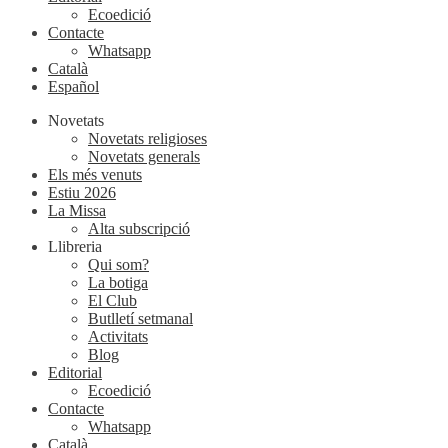
Ecoedició
Contacte
Whatsapp
Català
Español
Novetats
Novetats religioses
Novetats generals
Els més venuts
Estiu 2026
La Missa
Alta subscripció
Llibreria
Qui som?
La botiga
El Club
Butlletí setmanal
Activitats
Blog
Editorial
Ecoedició
Contacte
Whatsapp
Català