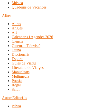
Música
Quaderns de Vacances
Altres
Altres
Anglès
Art
Calendaris i Agendes 2026
Ciència
Cinema i Televisió
Cuina
Diccionaris
Esports
Guies de Viatge
Literatura de Viatges
Manualitats
Multimèdia
Poesia
Regal
Salut
Autors
Editorials
Bíblia