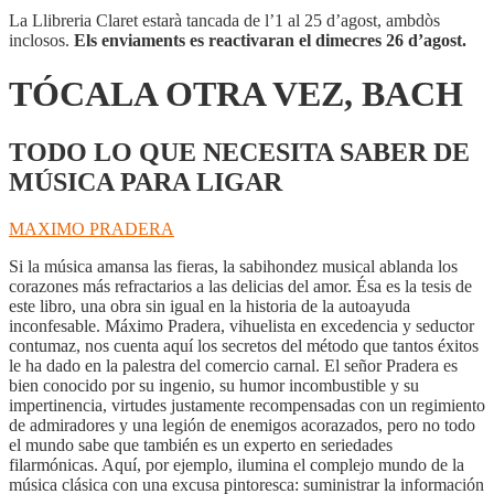
La Llibreria Claret estarà tancada de l’1 al 25 d’agost, ambdòs
inclosos.
Els enviaments es reactivaran el dimecres 26 d’agost.
TÓCALA OTRA VEZ, BACH
TODO LO QUE NECESITA SABER DE
MÚSICA PARA LIGAR
MAXIMO PRADERA
Si la música amansa las fieras, la sabihondez musical ablanda los
corazones más refractarios a las delicias del amor. Ésa es la tesis de
este libro, una obra sin igual en la historia de la autoayuda
inconfesable. Máximo Pradera, vihuelista en excedencia y seductor
contumaz, nos cuenta aquí los secretos del método que tantos éxitos
le ha dado en la palestra del comercio carnal. El señor Pradera es
bien conocido por su ingenio, su humor incombustible y su
impertinencia, virtudes justamente recompensadas con un regimiento
de admiradores y una legión de enemigos acorazados, pero no todo
el mundo sabe que también es un experto en seriedades
filarmónicas. Aquí, por ejemplo, ilumina el complejo mundo de la
música clásica con una excusa pintoresca: suministrar la información