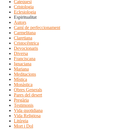
Catequesi
Cristologia
Eclesiologia
Espiritualitat
Autors
Camí de perfeccionament
Carmelitana
Claretiana
Cristocéntrica
Devocionaris
Diversa
Franciscana
Ignaciana
Mariana
Meditacions
Mística
Monàstica
Obres Generals
Pares del desert
Pregària
Testimonis
Vida quotidiana
Vida Religiosa
Litúrgia
Mort i Dol