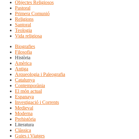
Objectes Religiosos
Pastoral
Primera Comunió
Religions
Santoral
Teologia
Vida religiosa
Biografies
Filosofia
Història
Amèrica
Antiga
Arqueologia i Paleografia
Catalunya
Contemporània
El món actual
Espanaya
Investigació i Corrents
Medieval
Moderna
Prehistòria
Literatura
Clàssica
Guies i Viatges