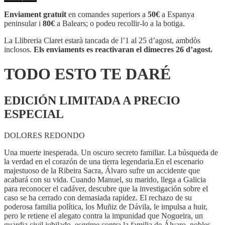
TODO
ESTO
Enviament gratuït
en comandes superiors a
50€
a Espanya
TE
peninsular i
80€
a Balears; o podeu recollir-lo a la botiga.
DARÉ
La Llibreria Claret estarà tancada de l’1 al 25 d’agost, ambdòs
inclosos.
Els enviaments es reactivaran el dimecres 26 d’agost.
TODO ESTO TE DARÉ
EDICIÓN LIMITADA A PRECIO
ESPECIAL
DOLORES REDONDO
Una muerte inesperada. Un oscuro secreto familiar. La búsqueda de
la verdad en el corazón de una tierra legendaria.En el escenario
majestuoso de la Ribeira Sacra, Álvaro sufre un accidente que
acabará con su vida. Cuando Manuel, su marido, llega a Galicia
para reconocer el cadáver, descubre que la investigación sobre el
caso se ha cerrado con demasiada rapidez. El rechazo de su
poderosa familia política, los Muñiz de Dávila, le impulsa a huir,
pero le retiene el alegato contra la impunidad que Nogueira, un
guardia civil jubilado, esgrime contra la familia de Álvaro, nobles