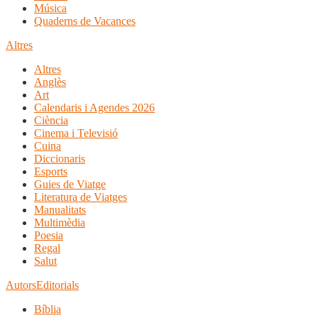
Música
Quaderns de Vacances
Altres
Altres
Anglès
Art
Calendaris i Agendes 2026
Ciència
Cinema i Televisió
Cuina
Diccionaris
Esports
Guies de Viatge
Literatura de Viatges
Manualitats
Multimèdia
Poesia
Regal
Salut
Autors
Editorials
Bíblia