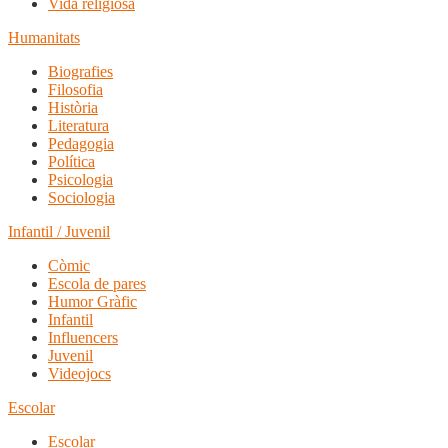
Vida religiosa
Humanitats
Biografies
Filosofia
Història
Literatura
Pedagogia
Política
Psicologia
Sociologia
Infantil / Juvenil
Còmic
Escola de pares
Humor Gràfic
Infantil
Influencers
Juvenil
Videojocs
Escolar
Escolar