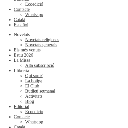
Ecoedició
Contacte
Whatsapp
Català
Español
Novetats
Novetats religioses
Novetats generals
Els més venuts
Estiu 2026
La Missa
Alta subscripció
Llibreria
Qui som?
La botiga
El Club
Butlletí setmanal
Activitats
Blog
Editorial
Ecoedició
Contacte
Whatsapp
Català