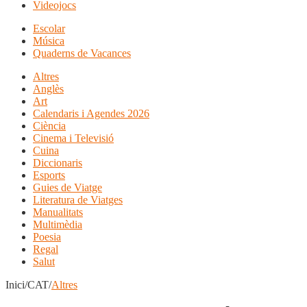
Videojocs
Escolar
Música
Quaderns de Vacances
Altres
Anglès
Art
Calendaris i Agendes 2026
Ciència
Cinema i Televisió
Cuina
Diccionaris
Esports
Guies de Viatge
Literatura de Viatges
Manualitats
Multimèdia
Poesia
Regal
Salut
Inici/CAT/
Altres