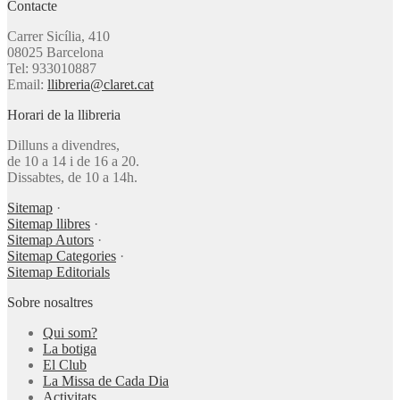
Contacte
Carrer Sicília, 410
08025 Barcelona
Tel: 933010887
Email:
llibreria@claret.cat
Horari de la llibreria
Dilluns a divendres,
de 10 a 14 i de 16 a 20.
Dissabtes, de 10 a 14h.
Sitemap
·
Sitemap llibres
·
Sitemap Autors
·
Sitemap Categories
·
Sitemap Editorials
Sobre nosaltres
Qui som?
La botiga
El Club
La Missa de Cada Dia
Activitats