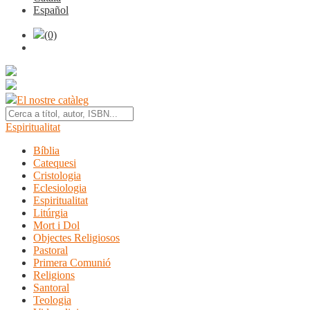
Español
(0)
El nostre catàleg
Espiritualitat
Bíblia
Catequesi
Cristologia
Eclesiologia
Espiritualitat
Litúrgia
Mort i Dol
Objectes Religiosos
Pastoral
Primera Comunió
Religions
Santoral
Teologia