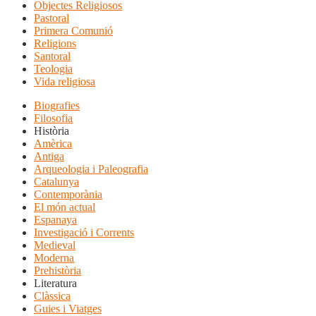
Objectes Religiosos
Pastoral
Primera Comunió
Religions
Santoral
Teologia
Vida religiosa
Biografies
Filosofia
Història
Amèrica
Antiga
Arqueologia i Paleografia
Catalunya
Contemporània
El món actual
Espanaya
Investigació i Corrents
Medieval
Moderna
Prehistòria
Literatura
Clàssica
Guies i Viatges