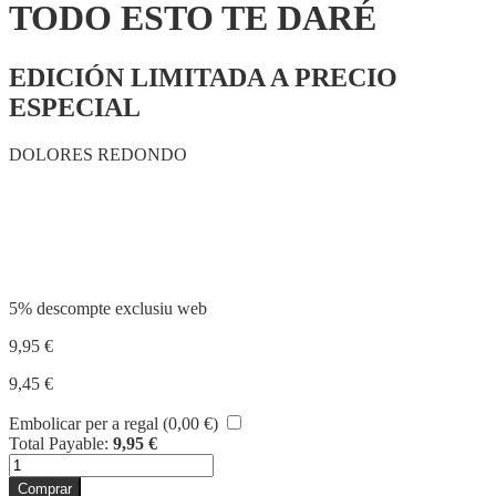
TODO ESTO TE DARÉ
EDICIÓN LIMITADA A PRECIO
ESPECIAL
DOLORES REDONDO
Compartir
5% descompte exclusiu web
9,95
€
9,45
€
Embolicar per a regal (
0,00
€
)
Total Payable:
9,95
€
quantitat
de
Comprar