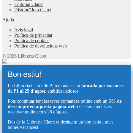
Editorial Claret
Distribuïdora Claret
Ajuda
Avís legal
Política de privacitat
Política de cookies
Política de devolucions web
© 2026 Llibreria Claret
Bon estiu!
La Llibreria Claret de Barcelona estarà
tancada per vacances
de l’1 al 25 d’agost
, ambdòs inclosos.
Pots continuar fent les teves comandes online amb un
5% de
descompte en aquesta pàgina web
i els enviaments es
reactivaran dimecres 26 d’agost.
Des de la Llibreria Claret et desitgem un bon estiu i unes
bones vacances!