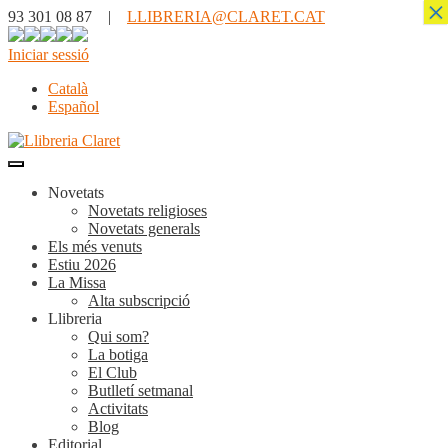
×
93 301 08 87 |
LLIBRERIA@CLARET.CAT
Iniciar sessió
Català
Español
Novetats
Novetats religioses
Novetats generals
Els més venuts
Estiu 2026
La Missa
Alta subscripció
Llibreria
Qui som?
La botiga
El Club
Butlletí setmanal
Activitats
Blog
Editorial