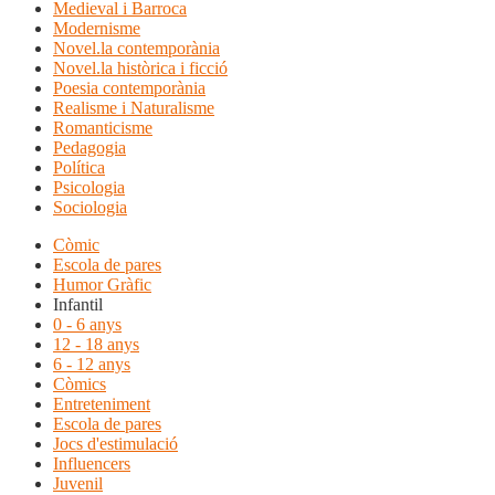
Medieval i Barroca
Modernisme
Novel.la contemporània
Novel.la històrica i ficció
Poesia contemporània
Realisme i Naturalisme
Romanticisme
Pedagogia
Política
Psicologia
Sociologia
Còmic
Escola de pares
Humor Gràfic
Infantil
0 - 6 anys
12 - 18 anys
6 - 12 anys
Còmics
Entreteniment
Escola de pares
Jocs d'estimulació
Influencers
Juvenil