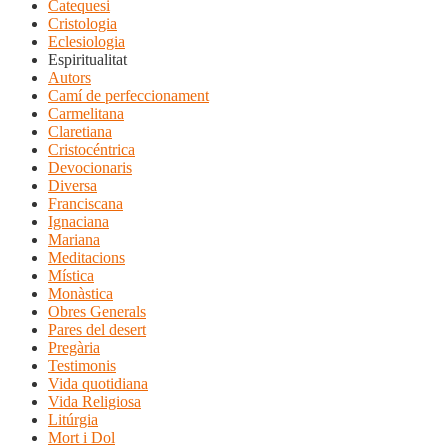
Catequesi
Cristologia
Eclesiologia
Espiritualitat
Autors
Camí de perfeccionament
Carmelitana
Claretiana
Cristocéntrica
Devocionaris
Diversa
Franciscana
Ignaciana
Mariana
Meditacions
Mística
Monàstica
Obres Generals
Pares del desert
Pregària
Testimonis
Vida quotidiana
Vida Religiosa
Litúrgia
Mort i Dol