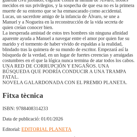
mecidos en sus privilegios, y la sospecha de que esa no es la primera
muerte de su entorno que se ha enmascarado como accidental.
Lucas, un sacerdote amigo de la infancia de Álvaro, se une a
Manuel y a Nogueira en la reconstrucción de la vida secreta de
quien creían conocer bien.
La inesperada amistad de estos tres hombres sin ninguna afinidad
aparente ayuda a Manuel a navegar entre el amor por quien fue su
marido y el tormento de haber vivido de espaldas a la realidad,
blindado tras la quimera de su mundo de escritor. Empezará así la
búsqueda de la verdad, en un lugar de fuertes creencias y arraigadas
costumbres en el que la lógica nunca termina de atar todos los cabos.
UNA RED DE CORRUPCIÓN Y ENGAÑOS. UNA
BÚSQUEDA QUE PODRÍA CONDUCIR A UNA TRAMPA
FATAL.
NOVELA GALARDONADA CON EL PREMIO PLANETA.
Fitxa tècnica
ISBN:
9788408314233
Data de publicació:
01/01/2026
Editorial:
EDITORIAL PLANETA