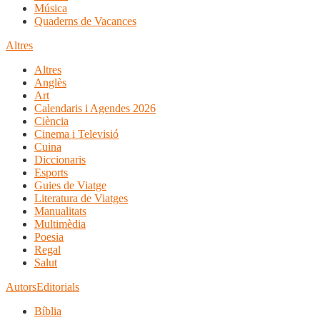
Música
Quaderns de Vacances
Altres
Altres
Anglès
Art
Calendaris i Agendes 2026
Ciència
Cinema i Televisió
Cuina
Diccionaris
Esports
Guies de Viatge
Literatura de Viatges
Manualitats
Multimèdia
Poesia
Regal
Salut
Autors
Editorials
Bíblia