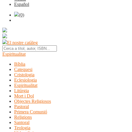
Español
(0)
El nostre catàleg
Espiritualitat
Bíblia
Catequesi
Cristologia
Eclesiologia
Espiritualitat
Litúrgia
Mort i Dol
Objectes Religiosos
Pastoral
Primera Comunió
Religions
Santoral
Teologia