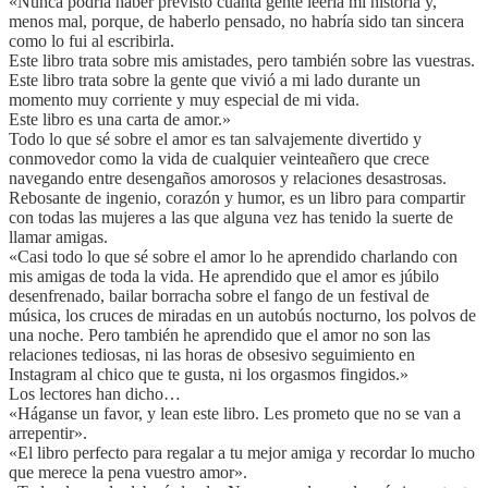
«Nunca podría haber previsto cuánta gente leería mi historia y,
menos mal, porque, de haberlo pensado, no habría sido tan sincera
como lo fui al escribirla.
Este libro trata sobre mis amistades, pero también sobre las vuestras.
Este libro trata sobre la gente que vivió a mi lado durante un
momento muy corriente y muy especial de mi vida.
Este libro es una carta de amor.»
Todo lo que sé sobre el amor es tan salvajemente divertido y
conmovedor como la vida de cualquier veinteañero que crece
navegando entre desengaños amorosos y relaciones desastrosas.
Rebosante de ingenio, corazón y humor, es un libro para compartir
con todas las mujeres a las que alguna vez has tenido la suerte de
llamar amigas.
«Casi todo lo que sé sobre el amor lo he aprendido charlando con
mis amigas de toda la vida. He aprendido que el amor es júbilo
desenfrenado, bailar borracha sobre el fango de un festival de
música, los cruces de miradas en un autobús nocturno, los polvos de
una noche. Pero también he aprendido que el amor no son las
relaciones tediosas, ni las horas de obsesivo seguimiento en
Instagram al chico que te gusta, ni los orgasmos fingidos.»
Los lectores han dicho…
«Háganse un favor, y lean este libro. Les prometo que no se van a
arrepentir».
«El libro perfecto para regalar a tu mejor amiga y recordar lo mucho
que merece la pena vuestro amor».