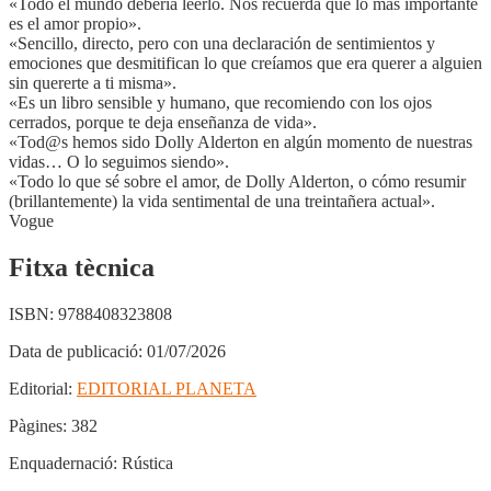
«Todo el mundo debería leerlo. Nos recuerda que lo más importante
es el amor propio».
«Sencillo, directo, pero con una declaración de sentimientos y
emociones que desmitifican lo que creíamos que era querer a alguien
sin quererte a ti misma».
«Es un libro sensible y humano, que recomiendo con los ojos
cerrados, porque te deja enseñanza de vida».
«Tod@s hemos sido Dolly Alderton en algún momento de nuestras
vidas… O lo seguimos siendo».
«Todo lo que sé sobre el amor, de Dolly Alderton, o cómo resumir
(brillantemente) la vida sentimental de una treintañera actual».
Vogue
Fitxa tècnica
ISBN:
9788408323808
Data de publicació:
01/07/2026
Editorial:
EDITORIAL PLANETA
Pàgines:
382
Enquadernació:
Rústica