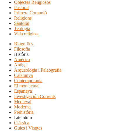
Objectes Religiosos
Pastoral
Primera Comunió
Religions
Santoral
Teologia
Vida religiosa
Biografies
Filosofia
Història
Amèrica
Antiga
Arqueologia i Paleografia
Catalunya
Contemporània
El món actual
Espanaya
Investigació i Corrents
Medieval
Moderna
Prehistòria
Literatura
Clàssica
Guies i Viatges