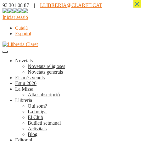
×
93 301 08 87 |
LLIBRERIA@CLARET.CAT
Iniciar sessió
Català
Español
Novetats
Novetats religioses
Novetats generals
Els més venuts
Estiu 2026
La Missa
Alta subscripció
Llibreria
Qui som?
La botiga
El Club
Butlletí setmanal
Activitats
Blog
Editorial