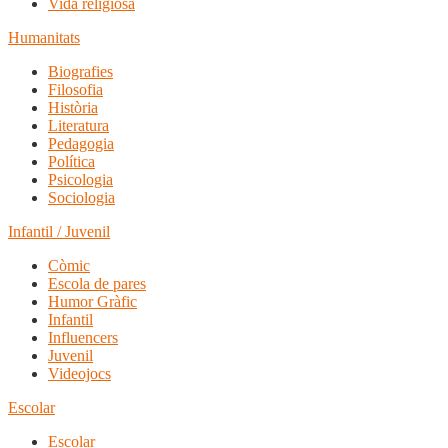
Vida religiosa
Humanitats
Biografies
Filosofia
Història
Literatura
Pedagogia
Política
Psicologia
Sociologia
Infantil / Juvenil
Còmic
Escola de pares
Humor Gràfic
Infantil
Influencers
Juvenil
Videojocs
Escolar
Escolar