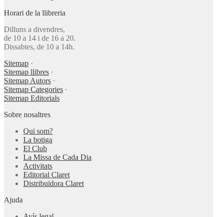
Horari de la llibreria
Dilluns a divendres,
de 10 a 14 i de 16 a 20.
Dissabtes, de 10 a 14h.
Sitemap
·
Sitemap llibres
·
Sitemap Autors
·
Sitemap Categories
·
Sitemap Editorials
Sobre nosaltres
Qui som?
La botiga
El Club
La Missa de Cada Dia
Activitats
Editorial Claret
Distribuïdora Claret
Ajuda
Avís legal