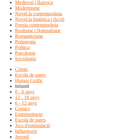
Medieval i Barroca
Modernisme
Novel.la contemporània
Novel.la històrica i ficció
Poesia contemporània
Realisme i Naturalisme
Romanticisme
Pedagogia
Política
Psicologia
Sociologia
Còmic
Escola de pares
Humor Gràfic
Infantil
0 - 6 anys
12 - 18 anys
6 - 12 anys
Còmics
Entreteniment
Escola de pares
Jocs d'estimulació
Influencers
Juvenil