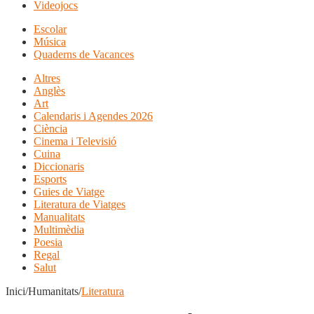
Videojocs
Escolar
Música
Quaderns de Vacances
Altres
Anglès
Art
Calendaris i Agendes 2026
Ciència
Cinema i Televisió
Cuina
Diccionaris
Esports
Guies de Viatge
Literatura de Viatges
Manualitats
Multimèdia
Poesia
Regal
Salut
Inici/Humanitats/
Literatura