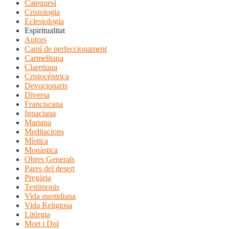
Catequesi
Cristologia
Eclesiologia
Espiritualitat
Autors
Camí de perfeccionament
Carmelitana
Claretiana
Cristocéntrica
Devocionaris
Diversa
Franciscana
Ignaciana
Mariana
Meditacions
Mística
Monàstica
Obres Generals
Pares del desert
Pregària
Testimonis
Vida quotidiana
Vida Religiosa
Litúrgia
Mort i Dol