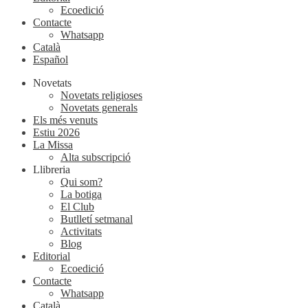
Ecoedició
Contacte
Whatsapp
Català
Español
Novetats
Novetats religioses
Novetats generals
Els més venuts
Estiu 2026
La Missa
Alta subscripció
Llibreria
Qui som?
La botiga
El Club
Butlletí setmanal
Activitats
Blog
Editorial
Ecoedició
Contacte
Whatsapp
Català