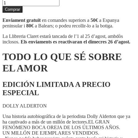
quantitat
de
Comprar
TODO
LO
Enviament gratuït
en comandes superiors a
50€
a Espanya
QUE
peninsular i
80€
a Balears; o podeu recollir-lo a la botiga.
SÉ
SOBRE
La Llibreria Claret estarà tancada de l’1 al 25 d’agost, ambdòs
EL
inclosos.
Els enviaments es reactivaran el dimecres 26 d’agost.
AMOR
TODO LO QUE SÉ SOBRE
EL AMOR
EDICIÓN LIMITADA A PRECIO
ESPECIAL
DOLLY ALDERTON
Una historia autobiográfica de la periodista Dolly Alderton que ya
ha cautivado a más de un millón de lectores.EL GRAN
FENÓMENO BOCA OREJA DE LOS ÚLTIMOS AÑOS.
UN MILLÓN DE EJEMPLARES VENDIDOS.