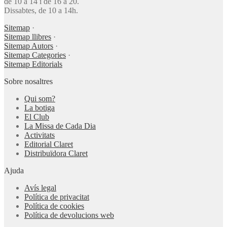
de 10 a 14 i de 16 a 20.
Dissabtes, de 10 a 14h.
Sitemap
·
Sitemap llibres
·
Sitemap Autors
·
Sitemap Categories
·
Sitemap Editorials
Sobre nosaltres
Qui som?
La botiga
El Club
La Missa de Cada Dia
Activitats
Editorial Claret
Distribuïdora Claret
Ajuda
Avís legal
Política de privacitat
Política de cookies
Política de devolucions web