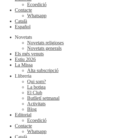
Ecoedició
Contacte
Whatsapp
Català
Español
Novetats
Novetats religioses
Novetats generals
Els més venuts
Estiu 2026
La Missa
Alta subscripció
Llibreria
Qui som?
La botiga
El Club
Butlletí setmanal
Activitats
Blog
Editorial
Ecoedició
Contacte
Whatsapp
Català