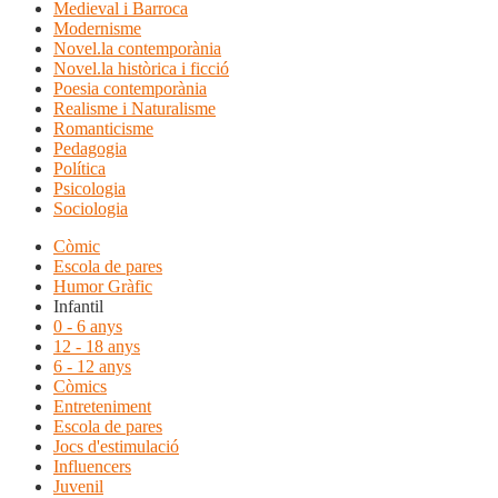
Medieval i Barroca
Modernisme
Novel.la contemporània
Novel.la històrica i ficció
Poesia contemporània
Realisme i Naturalisme
Romanticisme
Pedagogia
Política
Psicologia
Sociologia
Còmic
Escola de pares
Humor Gràfic
Infantil
0 - 6 anys
12 - 18 anys
6 - 12 anys
Còmics
Entreteniment
Escola de pares
Jocs d'estimulació
Influencers
Juvenil