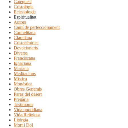
Catequesi
Cristologia
Eclesiologia
Espiritualitat
Autors
Camí de perfeccionament
Carmelitana
Claretiana
Cristocéntrica
Devocionaris
Diversa
Franciscana
Ignaciana
Mariana
Meditacions
Mística
Monàstica
Obres Generals
Pares del desert
Pregària
Testimonis
Vida quotidiana
Vida Religiosa
Litúrgia
Mort i Dol