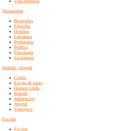
Vida religiosa
Humanitats
Biografies
Filosofia
Història
Literatura
Pedagogia
Política
Psicologia
Sociologia
Infantil / Juvenil
Còmic
Escola de pares
Humor Gràfic
Infantil
Influencers
Juvenil
Videojocs
Escolar
Escolar