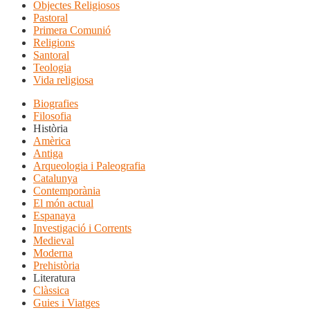
Objectes Religiosos
Pastoral
Primera Comunió
Religions
Santoral
Teologia
Vida religiosa
Biografies
Filosofia
Història
Amèrica
Antiga
Arqueologia i Paleografia
Catalunya
Contemporània
El món actual
Espanaya
Investigació i Corrents
Medieval
Moderna
Prehistòria
Literatura
Clàssica
Guies i Viatges