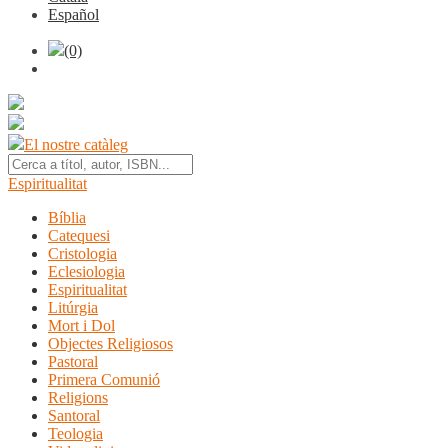
Español
(0)
El nostre catàleg
Espiritualitat
Bíblia
Catequesi
Cristologia
Eclesiologia
Espiritualitat
Litúrgia
Mort i Dol
Objectes Religiosos
Pastoral
Primera Comunió
Religions
Santoral
Teologia