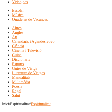
Videojocs
Escolar
Música
Quaderns de Vacances
Altres
Anglès
Art
Calendaris i Agendes 2026
Ciència
Cinema i Televisió
Cuina
Diccionaris
Esports
Guies de Viatge
Literatura de Viatges
Manualitats
Multimèdia
Poesia
Regal
Salut
Inici/Espiritualitat/
Espiritualitat