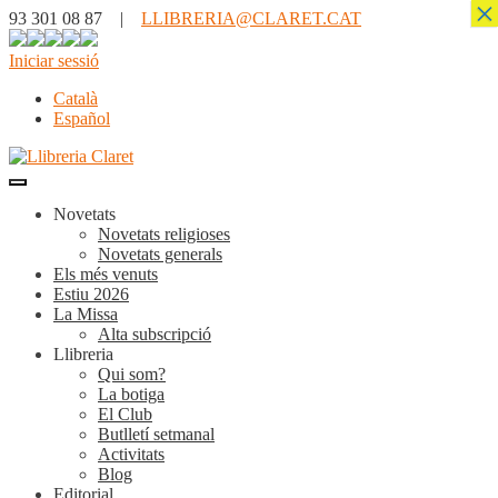
×
93 301 08 87 |
LLIBRERIA@CLARET.CAT
Iniciar sessió
Català
Español
Novetats
Novetats religioses
Novetats generals
Els més venuts
Estiu 2026
La Missa
Alta subscripció
Llibreria
Qui som?
La botiga
El Club
Butlletí setmanal
Activitats
Blog
Editorial