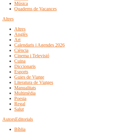
Música
Quaderns de Vacances
Altres
Altres
Anglès
Art
Calendaris i Agendes 2026
Ciència
Cinema i Televisió
Cuina
Diccionaris
Esports
Guies de Viatge
Literatura de Viatges
Manualitats
Multimèdia
Poesia
Regal
Salut
Autors
Editorials
Bíblia