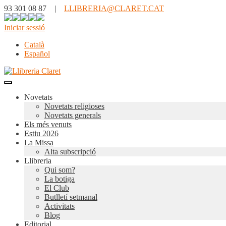
93 301 08 87 |
LLIBRERIA@CLARET.CAT
Iniciar sessió
Català
Español
Novetats
Novetats religioses
Novetats generals
Els més venuts
Estiu 2026
La Missa
Alta subscripció
Llibreria
Qui som?
La botiga
El Club
Butlletí setmanal
Activitats
Blog
Editorial