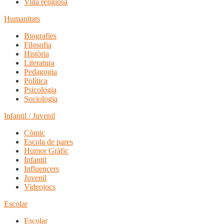
Vida religiosa
Humanitats
Biografies
Filosofia
Història
Literatura
Pedagogia
Política
Psicologia
Sociologia
Infantil / Juvenil
Còmic
Escola de pares
Humor Gràfic
Infantil
Influencers
Juvenil
Videojocs
Escolar
Escolar