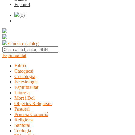
Español
(0)
El nostre catàleg
Espiritualitat
Bíblia
Catequesi
Cristologia
Eclesiologia
Espiritualitat
Litúrgia
Mort i Dol
Objectes Religiosos
Pastoral
Primera Comunió
Religions
Santoral
Teologia