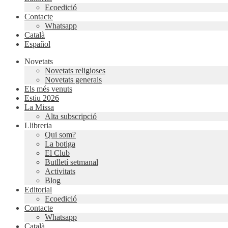
Ecoedició
Contacte
Whatsapp
Català
Español
Novetats
Novetats religioses
Novetats generals
Els més venuts
Estiu 2026
La Missa
Alta subscripció
Llibreria
Qui som?
La botiga
El Club
Butlletí setmanal
Activitats
Blog
Editorial
Ecoedició
Contacte
Whatsapp
Català