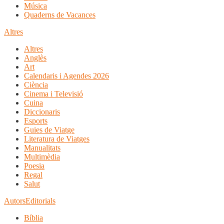
Música
Quaderns de Vacances
Altres
Altres
Anglès
Art
Calendaris i Agendes 2026
Ciència
Cinema i Televisió
Cuina
Diccionaris
Esports
Guies de Viatge
Literatura de Viatges
Manualitats
Multimèdia
Poesia
Regal
Salut
Autors
Editorials
Bíblia