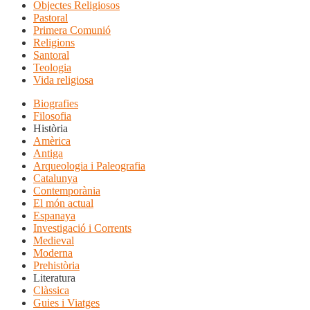
Objectes Religiosos
Pastoral
Primera Comunió
Religions
Santoral
Teologia
Vida religiosa
Biografies
Filosofia
Història
Amèrica
Antiga
Arqueologia i Paleografia
Catalunya
Contemporània
El món actual
Espanaya
Investigació i Corrents
Medieval
Moderna
Prehistòria
Literatura
Clàssica
Guies i Viatges