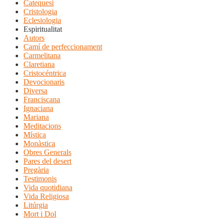
Catequesi
Cristologia
Eclesiologia
Espiritualitat
Autors
Camí de perfeccionament
Carmelitana
Claretiana
Cristocéntrica
Devocionaris
Diversa
Franciscana
Ignaciana
Mariana
Meditacions
Mística
Monàstica
Obres Generals
Pares del desert
Pregària
Testimonis
Vida quotidiana
Vida Religiosa
Litúrgia
Mort i Dol