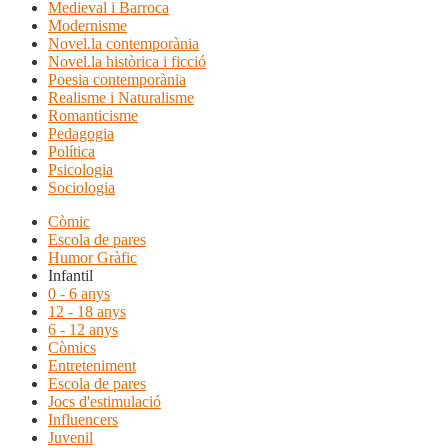
Medieval i Barroca
Modernisme
Novel.la contemporània
Novel.la històrica i ficció
Poesia contemporània
Realisme i Naturalisme
Romanticisme
Pedagogia
Política
Psicologia
Sociologia
Còmic
Escola de pares
Humor Gràfic
Infantil
0 - 6 anys
12 - 18 anys
6 - 12 anys
Còmics
Entreteniment
Escola de pares
Jocs d'estimulació
Influencers
Juvenil