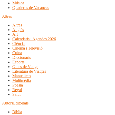
Música
Quaderns de Vacances
Altres
Altres
Anglès
Art
Calendaris i Agendes 2026
Ciència
Cinema i Televisió
Cuina
Diccionaris
Esports
Guies de Viatge
Literatura de Viatges
Manualitats
Multimèdia
Poesia
Regal
Salut
Autors
Editorials
Bíblia