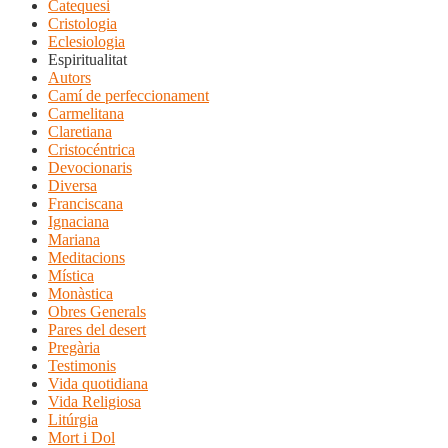
Catequesi
Cristologia
Eclesiologia
Espiritualitat
Autors
Camí de perfeccionament
Carmelitana
Claretiana
Cristocéntrica
Devocionaris
Diversa
Franciscana
Ignaciana
Mariana
Meditacions
Mística
Monàstica
Obres Generals
Pares del desert
Pregària
Testimonis
Vida quotidiana
Vida Religiosa
Litúrgia
Mort i Dol