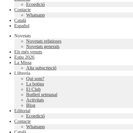
Ecoedició
Contacte
Whatsapp
Català
Español
Novetats
Novetats religioses
Novetats generals
Els més venuts
Estiu 2026
La Missa
Alta subscripció
Llibreria
Qui som?
La botiga
El Club
Butlletí setmanal
Activitats
Blog
Editorial
Ecoedició
Contacte
Whatsapp
Català