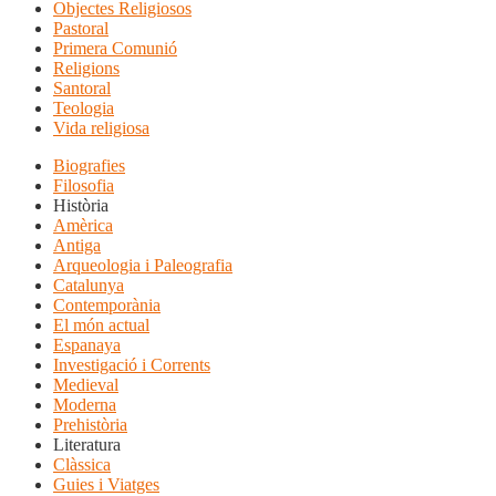
Objectes Religiosos
Pastoral
Primera Comunió
Religions
Santoral
Teologia
Vida religiosa
Biografies
Filosofia
Història
Amèrica
Antiga
Arqueologia i Paleografia
Catalunya
Contemporània
El món actual
Espanaya
Investigació i Corrents
Medieval
Moderna
Prehistòria
Literatura
Clàssica
Guies i Viatges