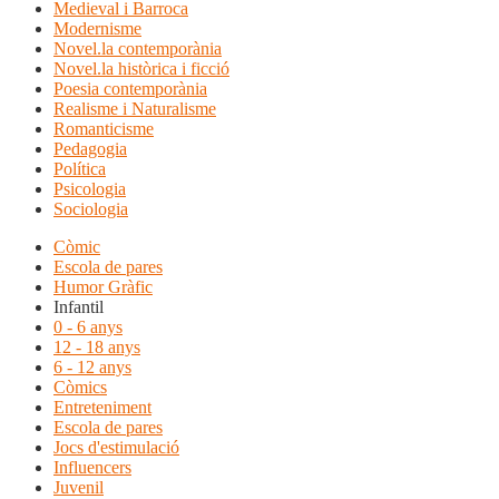
Medieval i Barroca
Modernisme
Novel.la contemporània
Novel.la històrica i ficció
Poesia contemporània
Realisme i Naturalisme
Romanticisme
Pedagogia
Política
Psicologia
Sociologia
Còmic
Escola de pares
Humor Gràfic
Infantil
0 - 6 anys
12 - 18 anys
6 - 12 anys
Còmics
Entreteniment
Escola de pares
Jocs d'estimulació
Influencers
Juvenil