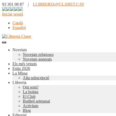
93 301 08 87 |
LLIBRERIA@CLARET.CAT
Iniciar sessió
Català
Español
Novetats
Novetats religioses
Novetats generals
Els més venuts
Estiu 2026
La Missa
Alta subscripció
Llibreria
Qui som?
La botiga
El Club
Butlletí setmanal
Activitats
Blog
Editorial