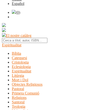
Español
(0)
El nostre catàleg
Espiritualitat
Bíblia
Catequesi
Cristologia
Eclesiologia
Espiritualitat
Litúrgia
Mort i Dol
Objectes Religiosos
Pastoral
Primera Comunió
Religions
Santoral
Teologia