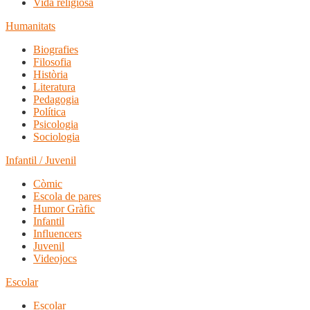
Vida religiosa
Humanitats
Biografies
Filosofia
Història
Literatura
Pedagogia
Política
Psicologia
Sociologia
Infantil / Juvenil
Còmic
Escola de pares
Humor Gràfic
Infantil
Influencers
Juvenil
Videojocs
Escolar
Escolar