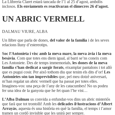
La Llibreria Claret estarà tancada de l’1 al 25 d’agost, ambdòs
inclosos.
Els enviaments es reactivaran el dimecres 26 d’agost.
UN ABRIC VERMELL
DALMAU VIURE, ALBA
Un llibre que parla de dones,
del valor de la família
i de les seves
relacions lluny d’estereotips.
Soc l’Antonieta i visc amb la meva mare, la meva àvia i la meva
besàvia
. Com que totes ens diem igual, al barri se’ns coneix com
Les Antoniete. Des de temps immemorials,
les dones de la meva
família s’han dedicat a sargir forats
, eixamplar pantalons i tot allò
que es pugui cosir. Per això tothom diu que tenim els dits d’or!
Les
Antonietes són tan imprevisibles
que, pel meu dotzè aniversari,
m’han regalat un abric vermell que ha passat per totes elles.
Imagineu-vos: una peça de l’any de les catacumbes! No us podeu
fer una idea de la ganyota que he fet quan l’he vist…
L’Alba Dalmau
us convida a enfundar-vos dins un abric misteriós
que farà que tot trontolli! Amb les
delicades il·lustracions d’Albert
Arrayàs
, aquesta és una història en què la família, el temps i l’amor
tramen un cordó invisible que les unirà per sempre.