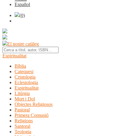
Español
(0)
El nostre catàleg
Espiritualitat
Bíblia
Catequesi
Cristologia
Eclesiologia
Espiritualitat
Litúrgia
Mort i Dol
Objectes Religiosos
Pastoral
Primera Comunió
Religions
Santoral
Teologia