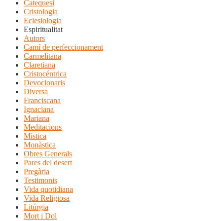
Catequesi
Cristologia
Eclesiologia
Espiritualitat
Autors
Camí de perfeccionament
Carmelitana
Claretiana
Cristocéntrica
Devocionaris
Diversa
Franciscana
Ignaciana
Mariana
Meditacions
Mística
Monàstica
Obres Generals
Pares del desert
Pregària
Testimonis
Vida quotidiana
Vida Religiosa
Litúrgia
Mort i Dol