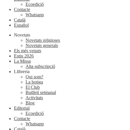
Ecoedició
Contacte
Whatsapp
Català
Español
Novetats
Novetats religioses
Novetats generals
Els més venuts
Estiu 2026
La Missa
Alta subscripció
Llibreria
Qui som?
La botiga
El Club
Butlletí setmanal
Activitats
Blog
Editorial
Ecoedició
Contacte
Whatsapp
Català