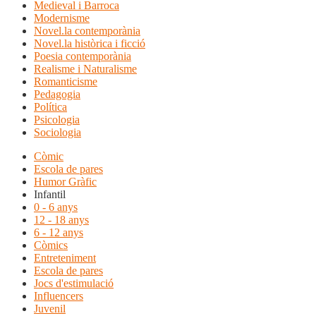
Medieval i Barroca
Modernisme
Novel.la contemporània
Novel.la històrica i ficció
Poesia contemporània
Realisme i Naturalisme
Romanticisme
Pedagogia
Política
Psicologia
Sociologia
Còmic
Escola de pares
Humor Gràfic
Infantil
0 - 6 anys
12 - 18 anys
6 - 12 anys
Còmics
Entreteniment
Escola de pares
Jocs d'estimulació
Influencers
Juvenil