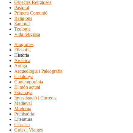
Objectes Religiosos
Pastoral
Primera Comunió
Religions
Santoral
Teologia
Vida religiosa
Biografies
Filosofia
Història
Amèrica
Antiga
Arqueologia i Paleografia
Catalunya
Contemporània
El món actual
Espanaya
Investigació i Corrents
Medieval
Moderna
Prehistòria
Literatura
Clàssica
Guies i Viatges