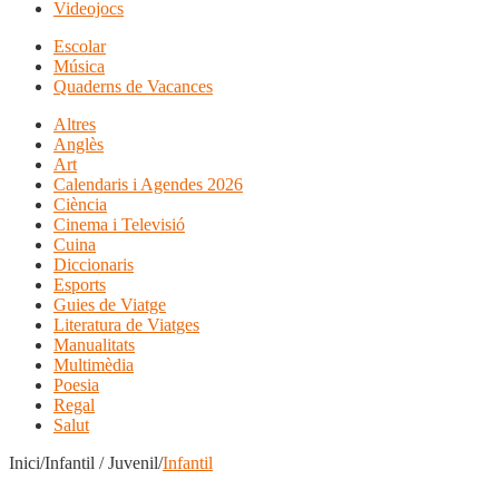
Videojocs
Escolar
Música
Quaderns de Vacances
Altres
Anglès
Art
Calendaris i Agendes 2026
Ciència
Cinema i Televisió
Cuina
Diccionaris
Esports
Guies de Viatge
Literatura de Viatges
Manualitats
Multimèdia
Poesia
Regal
Salut
Inici/Infantil / Juvenil/
Infantil