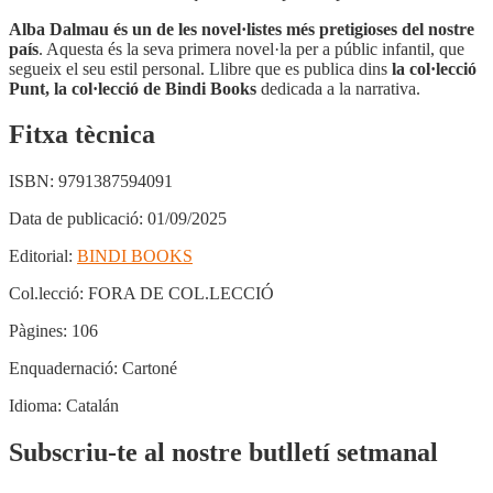
Alba Dalmau és un de les novel·listes més pretigioses del nostre
país
. Aquesta és la seva primera novel·la per a públic infantil, que
segueix el seu estil personal. Llibre que es publica dins
la col·lecció
Punt, la col·lecció de Bindi Books
dedicada a la narrativa.
Fitxa tècnica
ISBN:
9791387594091
Data de publicació:
01/09/2025
Editorial:
BINDI BOOKS
Col.lecció:
FORA DE COL.LECCIÓ
Pàgines:
106
Enquadernació:
Cartoné
Idioma:
Catalán
Subscriu-te al nostre butlletí setmanal