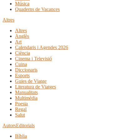
Música
Quaderns de Vacances
Altres
Altres
Anglès
Art
Calendaris i Agendes 2026
Ciència
Cinema i Televisió
Cuina
Diccionaris
Esports
Guies de Viatge
Literatura de Viatges
Manualitats
Multimèdia
Poesia
Regal
Salut
Autors
Editorials
Bíblia