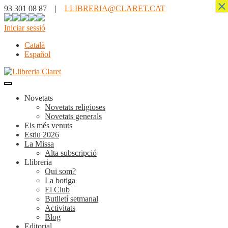
×
93 301 08 87 |
LLIBRERIA@CLARET.CAT
Iniciar sessió
Català
Español
Novetats
Novetats religioses
Novetats generals
Els més venuts
Estiu 2026
La Missa
Alta subscripció
Llibreria
Qui som?
La botiga
El Club
Butlletí setmanal
Activitats
Blog
Editorial