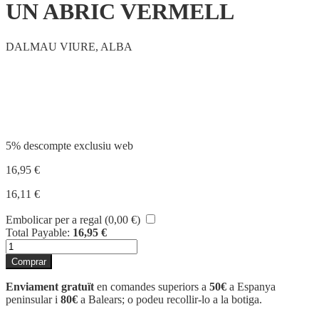
UN ABRIC VERMELL
DALMAU VIURE, ALBA
Compartir
5% descompte exclusiu web
16,95
€
16,11
€
Embolicar per a regal (
0,00
€
)
Total Payable:
16,95
€
quantitat
de
Comprar
UN
ABRIC
Enviament gratuït
en comandes superiors a
50€
a Espanya
VERMELL
peninsular i
80€
a Balears; o podeu recollir-lo a la botiga.