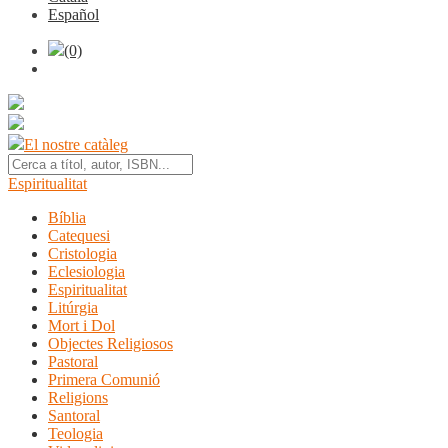
Español
(0)
El nostre catàleg
Espiritualitat
Bíblia
Catequesi
Cristologia
Eclesiologia
Espiritualitat
Litúrgia
Mort i Dol
Objectes Religiosos
Pastoral
Primera Comunió
Religions
Santoral
Teologia