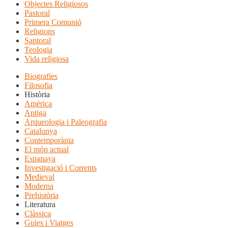
Objectes Religiosos
Pastoral
Primera Comunió
Religions
Santoral
Teologia
Vida religiosa
Biografies
Filosofia
Història
Amèrica
Antiga
Arqueologia i Paleografia
Catalunya
Contemporània
El món actual
Espanaya
Investigació i Corrents
Medieval
Moderna
Prehistòria
Literatura
Clàssica
Guies i Viatges