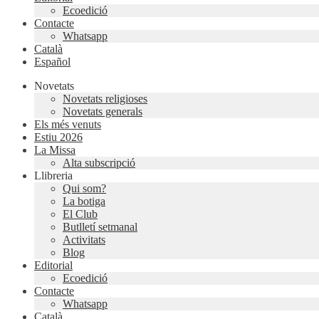
Ecoedició
Contacte
Whatsapp
Català
Español
Novetats
Novetats religioses
Novetats generals
Els més venuts
Estiu 2026
La Missa
Alta subscripció
Llibreria
Qui som?
La botiga
El Club
Butlletí setmanal
Activitats
Blog
Editorial
Ecoedició
Contacte
Whatsapp
Català