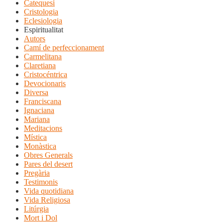
Catequesi
Cristologia
Eclesiologia
Espiritualitat
Autors
Camí de perfeccionament
Carmelitana
Claretiana
Cristocéntrica
Devocionaris
Diversa
Franciscana
Ignaciana
Mariana
Meditacions
Mística
Monàstica
Obres Generals
Pares del desert
Pregària
Testimonis
Vida quotidiana
Vida Religiosa
Litúrgia
Mort i Dol