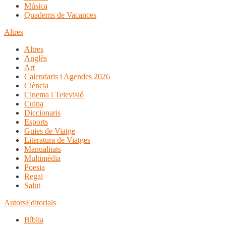
Música
Quaderns de Vacances
Altres
Altres
Anglès
Art
Calendaris i Agendes 2026
Ciència
Cinema i Televisió
Cuina
Diccionaris
Esports
Guies de Viatge
Literatura de Viatges
Manualitats
Multimèdia
Poesia
Regal
Salut
Autors
Editorials
Bíblia