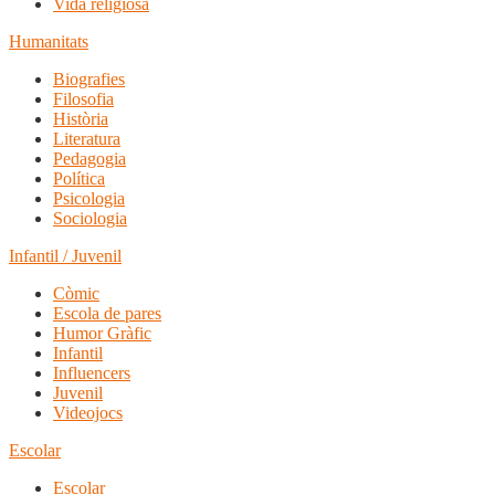
Vida religiosa
Humanitats
Biografies
Filosofia
Història
Literatura
Pedagogia
Política
Psicologia
Sociologia
Infantil / Juvenil
Còmic
Escola de pares
Humor Gràfic
Infantil
Influencers
Juvenil
Videojocs
Escolar
Escolar