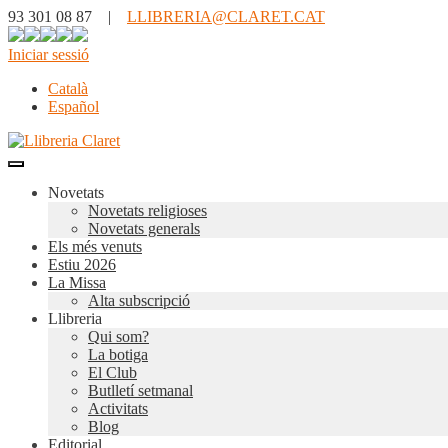
93 301 08 87 |
LLIBRERIA@CLARET.CAT
Iniciar sessió
Català
Español
Novetats
Novetats religioses
Novetats generals
Els més venuts
Estiu 2026
La Missa
Alta subscripció
Llibreria
Qui som?
La botiga
El Club
Butlletí setmanal
Activitats
Blog
Editorial