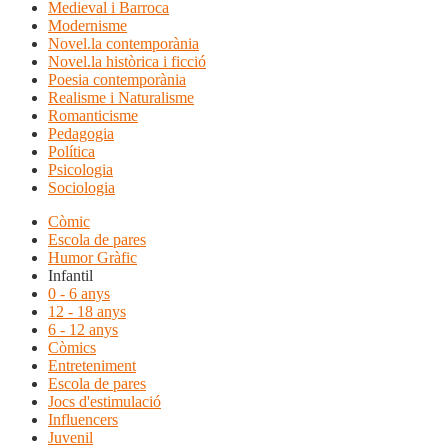
Medieval i Barroca
Modernisme
Novel.la contemporània
Novel.la històrica i ficció
Poesia contemporània
Realisme i Naturalisme
Romanticisme
Pedagogia
Política
Psicologia
Sociologia
Còmic
Escola de pares
Humor Gràfic
Infantil
0 - 6 anys
12 - 18 anys
6 - 12 anys
Còmics
Entreteniment
Escola de pares
Jocs d'estimulació
Influencers
Juvenil