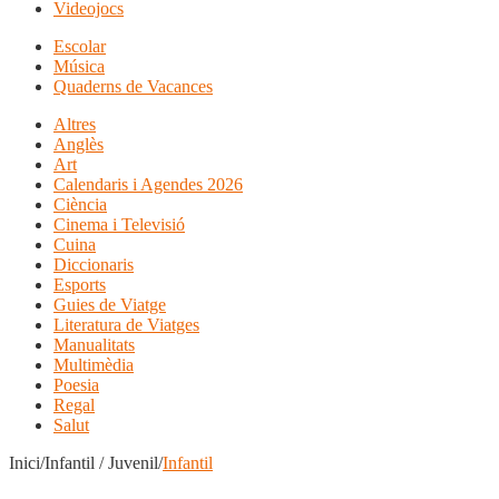
Videojocs
Escolar
Música
Quaderns de Vacances
Altres
Anglès
Art
Calendaris i Agendes 2026
Ciència
Cinema i Televisió
Cuina
Diccionaris
Esports
Guies de Viatge
Literatura de Viatges
Manualitats
Multimèdia
Poesia
Regal
Salut
Inici/Infantil / Juvenil/
Infantil