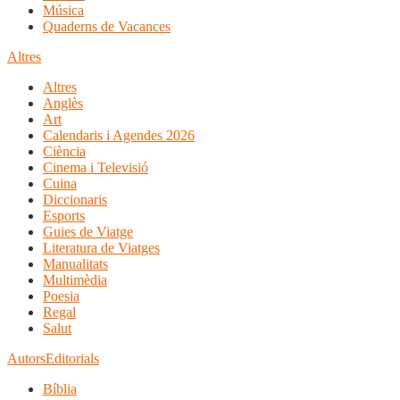
Música
Quaderns de Vacances
Altres
Altres
Anglès
Art
Calendaris i Agendes 2026
Ciència
Cinema i Televisió
Cuina
Diccionaris
Esports
Guies de Viatge
Literatura de Viatges
Manualitats
Multimèdia
Poesia
Regal
Salut
Autors
Editorials
Bíblia