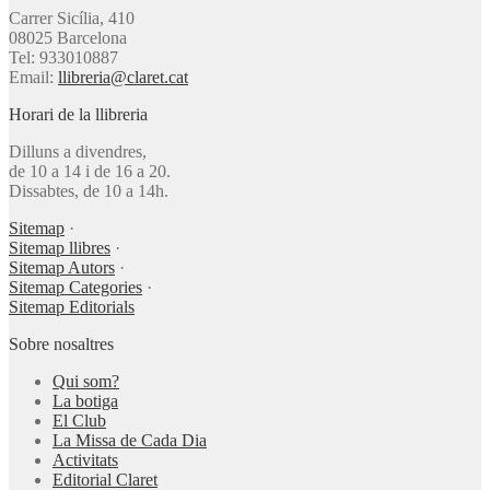
Carrer Sicília, 410
08025 Barcelona
Tel: 933010887
Email:
llibreria@claret.cat
Horari de la llibreria
Dilluns a divendres,
de 10 a 14 i de 16 a 20.
Dissabtes, de 10 a 14h.
Sitemap
·
Sitemap llibres
·
Sitemap Autors
·
Sitemap Categories
·
Sitemap Editorials
Sobre nosaltres
Qui som?
La botiga
El Club
La Missa de Cada Dia
Activitats
Editorial Claret