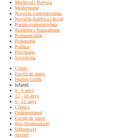
Medieval i Barroca
Modernisme
Novel.la contemporània
Novel.la històrica i ficció
Poesia contemporània
Realisme i Naturalisme
Romanticisme
Pedagogia
Política
Psicologia
Sociologia
Còmic
Escola de pares
Humor Gràfic
Infantil
0 - 6 anys
12 - 18 anys
6 - 12 anys
Còmics
Entreteniment
Escola de pares
Jocs d'estimulació
Influencers
Juvenil