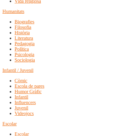
Vida religiosa
Humanitats
Biografies
Filosofia
Història
Literatura
Pedagogia
Política
Psicologia
Sociologia
Infantil / Juvenil
Còmic
Escola de pares
Humor Gràfic
Infantil
Influencers
Juvenil
Videojocs
Escolar
Escolar