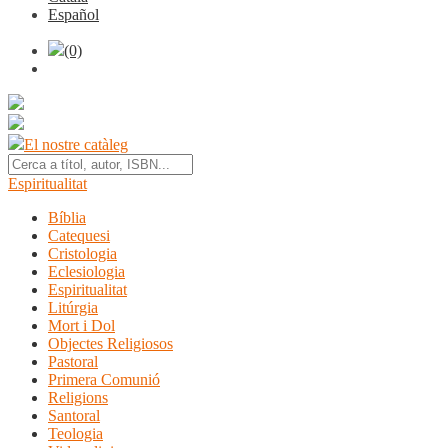
Español
(0)
El nostre catàleg
Espiritualitat
Bíblia
Catequesi
Cristologia
Eclesiologia
Espiritualitat
Litúrgia
Mort i Dol
Objectes Religiosos
Pastoral
Primera Comunió
Religions
Santoral
Teologia