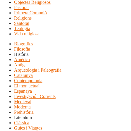
Objectes Religiosos
Pastoral
Primera Comunió
Religions
Santoral
Teologia
Vida religiosa
Biografies
Filosofia
Història
Amèrica
Antiga
Arqueologia i Paleografia
Catalunya
Contemporània
El món actual
Espanaya
Investigació i Corrents
Medieval
Moderna
Prehistòria
Literatura
Clàssica
Guies i Viatges