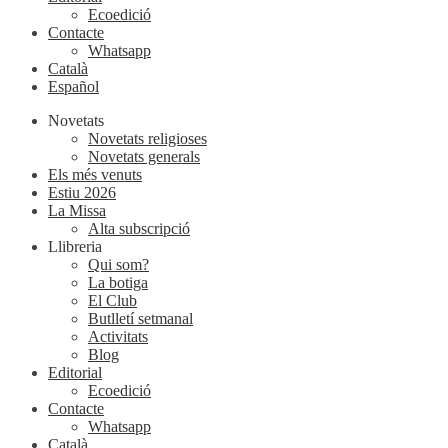
Ecoedició
Contacte
Whatsapp
Català
Español
Novetats
Novetats religioses
Novetats generals
Els més venuts
Estiu 2026
La Missa
Alta subscripció
Llibreria
Qui som?
La botiga
El Club
Butlletí setmanal
Activitats
Blog
Editorial
Ecoedició
Contacte
Whatsapp
Català