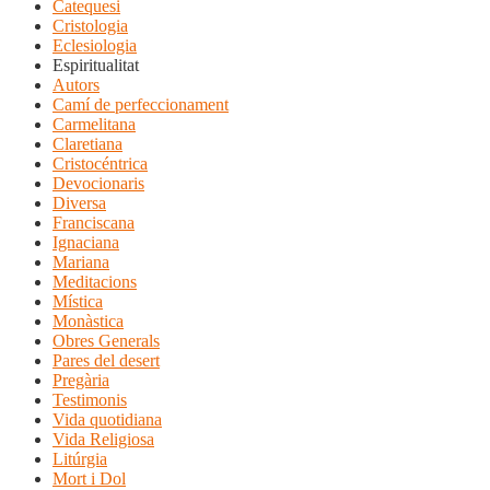
Catequesi
Cristologia
Eclesiologia
Espiritualitat
Autors
Camí de perfeccionament
Carmelitana
Claretiana
Cristocéntrica
Devocionaris
Diversa
Franciscana
Ignaciana
Mariana
Meditacions
Mística
Monàstica
Obres Generals
Pares del desert
Pregària
Testimonis
Vida quotidiana
Vida Religiosa
Litúrgia
Mort i Dol