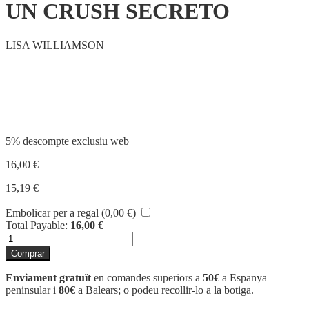
UN CRUSH SECRETO
LISA WILLIAMSON
Compartir
5% descompte exclusiu web
16,00
€
15,19
€
Embolicar per a regal (
0,00
€
)
Total Payable:
16,00
€
quantitat
de
Comprar
UN
CRUSH
Enviament gratuït
en comandes superiors a
50€
a Espanya
SECRETO
peninsular i
80€
a Balears; o podeu recollir-lo a la botiga.