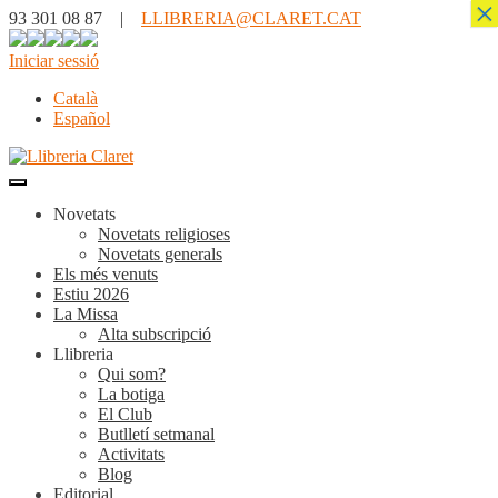
×
93 301 08 87 |
LLIBRERIA@CLARET.CAT
Iniciar sessió
Català
Español
Novetats
Novetats religioses
Novetats generals
Els més venuts
Estiu 2026
La Missa
Alta subscripció
Llibreria
Qui som?
La botiga
El Club
Butlletí setmanal
Activitats
Blog
Editorial