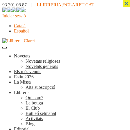
×
93 301 08 87 |
LLIBRERIA@CLARET.CAT
Iniciar sessió
Català
Español
Novetats
Novetats religioses
Novetats generals
Els més venuts
Estiu 2026
La Missa
Alta subscripció
Llibreria
Qui som?
La botiga
El Club
Butlletí setmanal
Activitats
Blog
Editorial