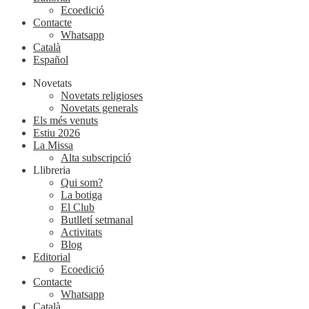
Ecoedició
Contacte
Whatsapp
Català
Español
Novetats
Novetats religioses
Novetats generals
Els més venuts
Estiu 2026
La Missa
Alta subscripció
Llibreria
Qui som?
La botiga
El Club
Butlletí setmanal
Activitats
Blog
Editorial
Ecoedició
Contacte
Whatsapp
Català