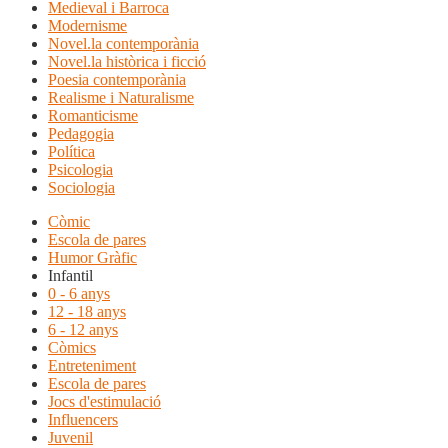
Medieval i Barroca
Modernisme
Novel.la contemporània
Novel.la històrica i ficció
Poesia contemporània
Realisme i Naturalisme
Romanticisme
Pedagogia
Política
Psicologia
Sociologia
Còmic
Escola de pares
Humor Gràfic
Infantil
0 - 6 anys
12 - 18 anys
6 - 12 anys
Còmics
Entreteniment
Escola de pares
Jocs d'estimulació
Influencers
Juvenil