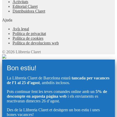
Activitats
Editorial Claret
Distribuïdora Claret
Ajuda
Avís legal
Política de privacitat
Política de cookies
Política de devolucions web
© 2026 Llibreria Claret
Bon estiu!
La Llibreria Claret de Barcelona estarà
tancada per vacances
de l’1 al 25 d’agost
, ambdòs inclosos.
Pots continuar fent les teves comandes online amb un
5% de
descompte en aquesta pàgina web
i els enviaments es
reactivaran dimecres 26 d’agost.
Des de la Llibreria Claret et desitgem un bon estiu i unes
bones vacances!