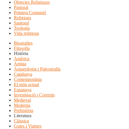
Objectes Religiosos
Pastoral
Primera Comunió
Religions
Santoral
Teologia
Vida religiosa
Biografies
Filosofia
Història
Amèrica
Antiga
Arqueologia i Paleografia
Catalunya
Contemporània
El món actual
Espanaya
Investigació i Corrents
Medieval
Moderna
Prehistòria
Literatura
Clàssica
Guies i Viatges