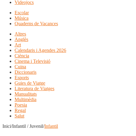
Videojocs
Escolar
Música
Quaderns de Vacances
Altres
Anglès
Art
Calendaris i Agendes 2026
Ciència
Cinema i Televisió
Cuina
Diccionaris
Esports
Guies de Viatge
Literatura de Viatges
Manualitats
Multimèdia
Poesia
Regal
Salut
Inici/Infantil / Juvenil/
Infantil