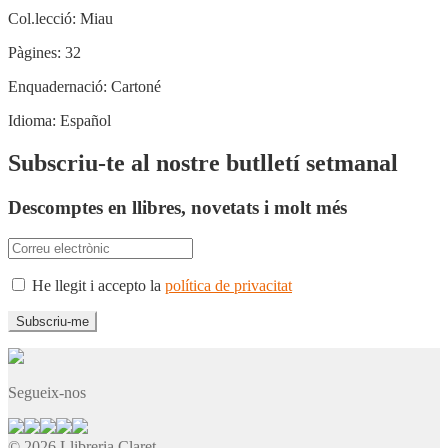
Col.lecció:
Miau
Pàgines:
32
Enquadernació:
Cartoné
Idioma:
Español
Subscriu-te al nostre butlletí setmanal
Descomptes en llibres, novetats i molt més
He llegit i accepto la
política de privacitat
Segueix-nos
© 2026 Llibreria Claret