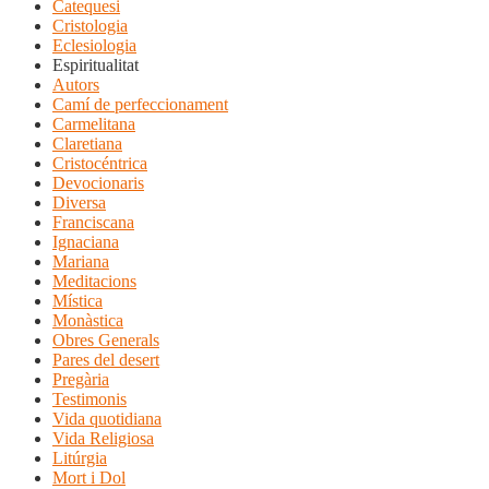
Catequesi
Cristologia
Eclesiologia
Espiritualitat
Autors
Camí de perfeccionament
Carmelitana
Claretiana
Cristocéntrica
Devocionaris
Diversa
Franciscana
Ignaciana
Mariana
Meditacions
Mística
Monàstica
Obres Generals
Pares del desert
Pregària
Testimonis
Vida quotidiana
Vida Religiosa
Litúrgia
Mort i Dol