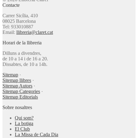
Contacte
Carrer Sicília, 410
08025 Barcelona
Tel: 933010887
Email:
llibreria@claret.cat
Horari de la llibreria
Dilluns a divendres,
de 10 a 14 i de 16 a 20.
Dissabtes, de 10 a 14h.
Sitemap
·
Sitemap llibres
·
Sitemap Autors
·
Sitemap Categories
·
Sitemap Editorials
Sobre nosaltres
Qui som?
La botiga
El Club
La Missa de Cada Dia