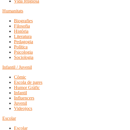
Vida religiosa
Humanitats
Biografies
Filosofia
Història
Literatura
Pedagogia
Política
Psicologia
Sociologia
Infantil / Juvenil
Còmic
Escola de pares
Humor Gràfic
Infantil
Influencers
Juvenil
Videojocs
Escolar
Escolar