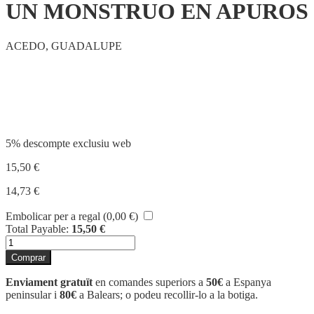
UN MONSTRUO EN APUROS
ACEDO, GUADALUPE
Compartir
5% descompte exclusiu web
15,50
€
14,73
€
Embolicar per a regal (
0,00
€
)
Total Payable:
15,50
€
quantitat
de
Comprar
UN
MONSTRUO
Enviament gratuït
en comandes superiors a
50€
a Espanya
EN
peninsular i
80€
a Balears; o podeu recollir-lo a la botiga.
APUROS