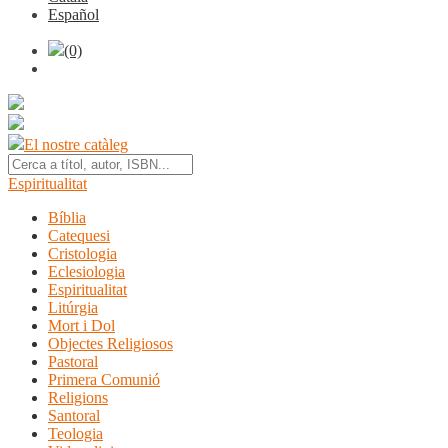
Español
(0)
El nostre catàleg
Espiritualitat
Bíblia
Catequesi
Cristologia
Eclesiologia
Espiritualitat
Litúrgia
Mort i Dol
Objectes Religiosos
Pastoral
Primera Comunió
Religions
Santoral
Teologia