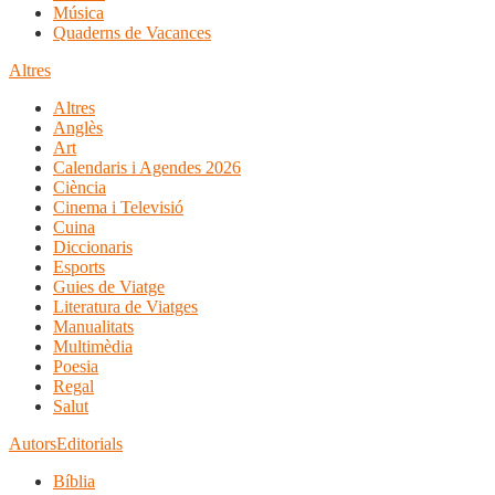
Música
Quaderns de Vacances
Altres
Altres
Anglès
Art
Calendaris i Agendes 2026
Ciència
Cinema i Televisió
Cuina
Diccionaris
Esports
Guies de Viatge
Literatura de Viatges
Manualitats
Multimèdia
Poesia
Regal
Salut
Autors
Editorials
Bíblia