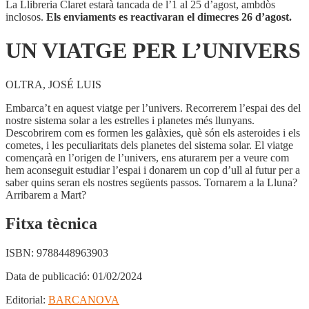
La Llibreria Claret estarà tancada de l’1 al 25 d’agost, ambdòs
inclosos.
Els enviaments es reactivaran el dimecres 26 d’agost.
UN VIATGE PER L’UNIVERS
OLTRA, JOSÉ LUIS
Embarca’t en aquest viatge per l’univers. Recorrerem l’espai des del
nostre sistema solar a les estrelles i planetes més llunyans.
Descobrirem com es formen les galàxies, què són els asteroides i els
cometes, i les peculiaritats dels planetes del sistema solar. El viatge
començarà en l’origen de l’univers, ens aturarem per a veure com
hem aconseguit estudiar l’espai i donarem un cop d’ull al futur per a
saber quins seran els nostres següents passos. Tornarem a la Lluna?
Arribarem a Mart?
Fitxa tècnica
ISBN:
9788448963903
Data de publicació:
01/02/2024
Editorial:
BARCANOVA