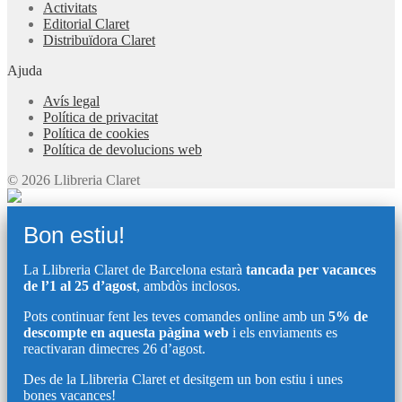
Activitats
Editorial Claret
Distribuïdora Claret
Ajuda
Avís legal
Política de privacitat
Política de cookies
Política de devolucions web
© 2026 Llibreria Claret
Bon estiu!
La Llibreria Claret de Barcelona estarà
tancada per vacances
de l’1 al 25 d’agost
, ambdòs inclosos.
Pots continuar fent les teves comandes online amb un
5% de
descompte en aquesta pàgina web
i els enviaments es
reactivaran dimecres 26 d’agost.
Des de la Llibreria Claret et desitgem un bon estiu i unes
bones vacances!