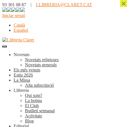
×
93 301 08 87 |
LLIBRERIA@CLARET.CAT
Iniciar sessió
Català
Español
Novetats
Novetats religioses
Novetats generals
Els més venuts
Estiu 2026
La Missa
Alta subscripció
Llibreria
Qui som?
La botiga
El Club
Butlletí setmanal
Activitats
Blog
Editorial