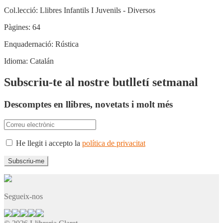
Col.lecció:
Llibres Infantils I Juvenils - Diversos
Pàgines:
64
Enquadernació:
Rústica
Idioma:
Catalán
Subscriu-te al nostre butlletí setmanal
Descomptes en llibres, novetats i molt més
He llegit i accepto la
política de privacitat
Segueix-nos