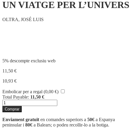
UN VIATGE PER L’UNIVERS
OLTRA, JOSÉ LUIS
Compartir
5% descompte exclusiu web
11,50
€
10,93
€
Embolicar per a regal (
0,00
€
)
Total Payable:
11,50
€
quantitat
de
Comprar
UN
VIATGE
Enviament gratuït
en comandes superiors a
50€
a Espanya
PER
peninsular i
80€
a Balears; o podeu recollir-lo a la botiga.
L'UNIVERS