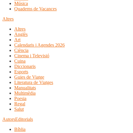
Música
Quaderns de Vacances
Altres
Altres
Anglès
Art
Calendaris i Agendes 2026
Ciència
Cinema i Televisió
Cuina
Diccionaris
Esports
Guies de Viatge
Literatura de Viatges
Manualitats
Multimèdia
Poesia
Regal
Salut
Autors
Editorials
Bíblia