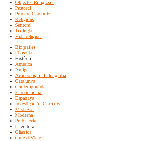
Objectes Religiosos
Pastoral
Primera Comunió
Religions
Santoral
Teologia
Vida religiosa
Biografies
Filosofia
Història
Amèrica
Antiga
Arqueologia i Paleografia
Catalunya
Contemporània
El món actual
Espanaya
Investigació i Corrents
Medieval
Moderna
Prehistòria
Literatura
Clàssica
Guies i Viatges