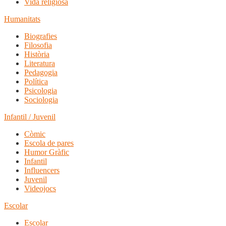
Vida religiosa
Humanitats
Biografies
Filosofia
Història
Literatura
Pedagogia
Política
Psicologia
Sociologia
Infantil / Juvenil
Còmic
Escola de pares
Humor Gràfic
Infantil
Influencers
Juvenil
Videojocs
Escolar
Escolar