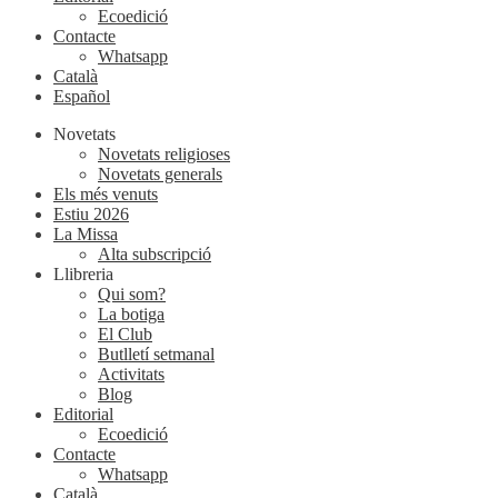
Ecoedició
Contacte
Whatsapp
Català
Español
Novetats
Novetats religioses
Novetats generals
Els més venuts
Estiu 2026
La Missa
Alta subscripció
Llibreria
Qui som?
La botiga
El Club
Butlletí setmanal
Activitats
Blog
Editorial
Ecoedició
Contacte
Whatsapp
Català