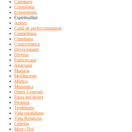
Catequesi
Cristologia
Eclesiologia
Espiritualitat
Autors
Camí de perfeccionament
Carmelitana
Claretiana
Cristocéntrica
Devocionaris
Diversa
Franciscana
Ignaciana
Mariana
Meditacions
Mística
Monàstica
Obres Generals
Pares del desert
Pregària
Testimonis
Vida quotidiana
Vida Religiosa
Litúrgia
Mort i Dol