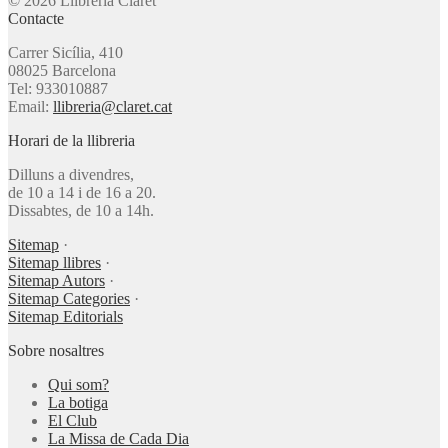
© 2026 Llibreria Claret
Contacte
Carrer Sicília, 410
08025 Barcelona
Tel: 933010887
Email:
llibreria@claret.cat
Horari de la llibreria
Dilluns a divendres,
de 10 a 14 i de 16 a 20.
Dissabtes, de 10 a 14h.
Sitemap
·
Sitemap llibres
·
Sitemap Autors
·
Sitemap Categories
·
Sitemap Editorials
Sobre nosaltres
Qui som?
La botiga
El Club
La Missa de Cada Dia