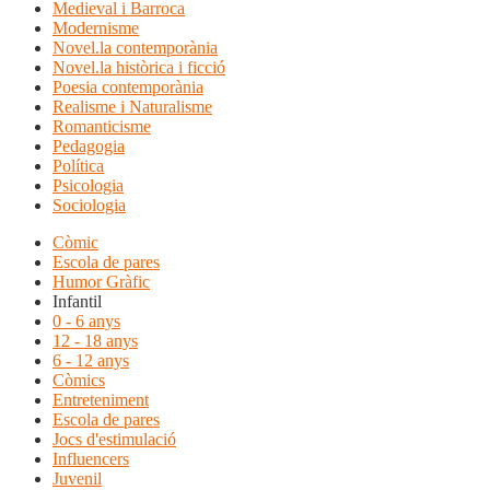
Medieval i Barroca
Modernisme
Novel.la contemporània
Novel.la històrica i ficció
Poesia contemporània
Realisme i Naturalisme
Romanticisme
Pedagogia
Política
Psicologia
Sociologia
Còmic
Escola de pares
Humor Gràfic
Infantil
0 - 6 anys
12 - 18 anys
6 - 12 anys
Còmics
Entreteniment
Escola de pares
Jocs d'estimulació
Influencers
Juvenil