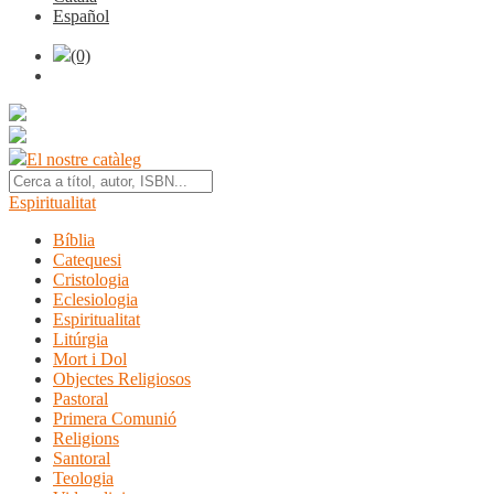
Español
(0)
El nostre catàleg
Espiritualitat
Bíblia
Catequesi
Cristologia
Eclesiologia
Espiritualitat
Litúrgia
Mort i Dol
Objectes Religiosos
Pastoral
Primera Comunió
Religions
Santoral
Teologia