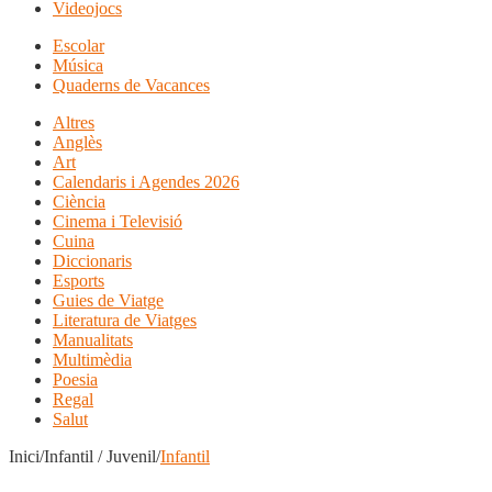
Videojocs
Escolar
Música
Quaderns de Vacances
Altres
Anglès
Art
Calendaris i Agendes 2026
Ciència
Cinema i Televisió
Cuina
Diccionaris
Esports
Guies de Viatge
Literatura de Viatges
Manualitats
Multimèdia
Poesia
Regal
Salut
Inici/Infantil / Juvenil/
Infantil