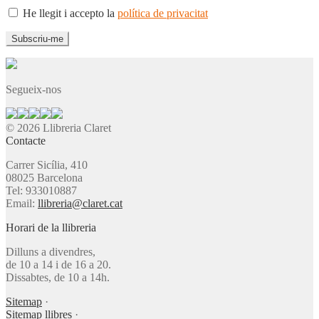
He llegit i accepto la
política de privacitat
Segueix-nos
© 2026 Llibreria Claret
Contacte
Carrer Sicília, 410
08025 Barcelona
Tel: 933010887
Email:
llibreria@claret.cat
Horari de la llibreria
Dilluns a divendres,
de 10 a 14 i de 16 a 20.
Dissabtes, de 10 a 14h.
Sitemap
·
Sitemap llibres
·