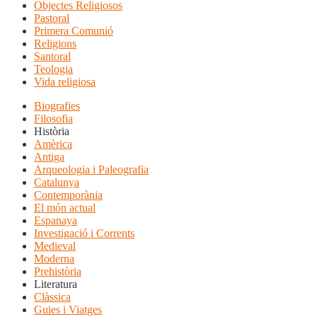
Objectes Religiosos
Pastoral
Primera Comunió
Religions
Santoral
Teologia
Vida religiosa
Biografies
Filosofia
Història
Amèrica
Antiga
Arqueologia i Paleografia
Catalunya
Contemporània
El món actual
Espanaya
Investigació i Corrents
Medieval
Moderna
Prehistòria
Literatura
Clàssica
Guies i Viatges