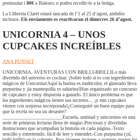
-
peninsular i
80€
a Balears; o podeu recollir-lo a la botiga.
UNOS
CUPCAKES
La Llibreria Claret estarà tancada de l’1 al 25 d’agost, ambdòs
INCREÍBLES
inclosos.
Els enviaments es reactivaran el dimecres 26 d’agost.
UNICORNIA 4 – UNOS
CUPCAKES INCREÍBLES
ANA PUNSET
UNICORNIA, AVENTURAS CON BRILLI-BRILLILo más
divertido del universo es cocinar. ¡Sobre todo si es con ingredientes
mágicos de Unicornia!Aquí la harina es multicolor, el glaseado lleva
purpurina y ¡la mantequilla es saltarina!Han organizado un concurso
de cupcakes y estoy dispuesta a ganarlo. El único problema es que
los ingredientes mágicos tienen sus secretos… ¡y mis cupcakes
vienen con sorpresa incorporada!¿Conseguiré un buen equipo para
que la receta no sea un desastre?
________________________Escuela, amistad y unicornios en una
serie de primeras lecturas llena de magia:-Preciosas y divertidas
ilustraciones que acompañan la historia en cada página.-Texto
sencillo y entretenido, fácil de leer y entender.-Con purpurina (¡sí,
brilli-brilli!) en la cubierta.-Para jóvenes lectores a quienes gusten los