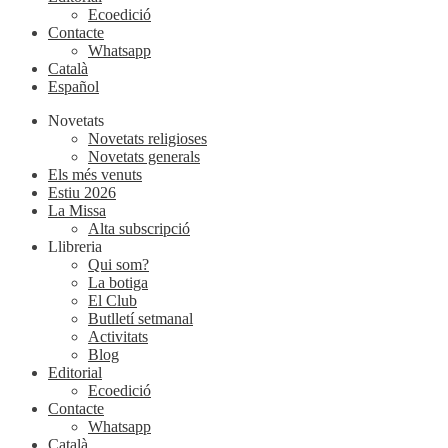
Ecoedició
Contacte
Whatsapp
Català
Español
Novetats
Novetats religioses
Novetats generals
Els més venuts
Estiu 2026
La Missa
Alta subscripció
Llibreria
Qui som?
La botiga
El Club
Butlletí setmanal
Activitats
Blog
Editorial
Ecoedició
Contacte
Whatsapp
Català