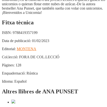
unicornios o quieran flotar entre nubes de azúcar.-De la autora
bestseller Ana Punset, que también sueña con volar con unicornios.
¡Bienvenidos a Unicornia!
Fitxa tècnica
ISBN:
9788419357199
Data de publicació:
01/02/2023
Editorial:
MONTENA
Col.lecció:
FORA DE COL.LECCIÓ
Pàgines:
128
Enquadernació:
Rústica
Idioma:
Español
Altres llibres de ANA PUNSET