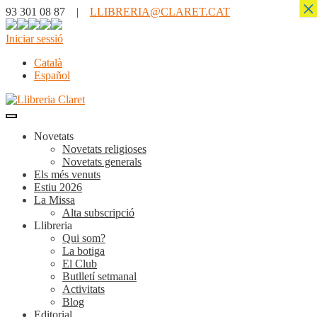
×
93 301 08 87 |
LLIBRERIA@CLARET.CAT
Iniciar sessió
Català
Español
Novetats
Novetats religioses
Novetats generals
Els més venuts
Estiu 2026
La Missa
Alta subscripció
Llibreria
Qui som?
La botiga
El Club
Butlletí setmanal
Activitats
Blog
Editorial