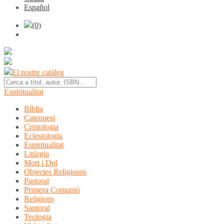
Español
(0)
El nostre catàleg
Espiritualitat
Bíblia
Catequesi
Cristologia
Eclesiologia
Espiritualitat
Litúrgia
Mort i Dol
Objectes Religiosos
Pastoral
Primera Comunió
Religions
Santoral
Teologia