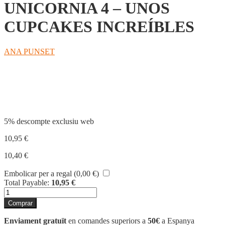
UNICORNIA 4 – UNOS
CUPCAKES INCREÍBLES
ANA PUNSET
Compartir
5% descompte exclusiu web
10,95
€
10,40
€
Embolicar per a regal (
0,00
€
)
Total Payable:
10,95
€
quantitat
de
Comprar
UNICORNIA
4
Enviament gratuït
en comandes superiors a
50€
a Espanya