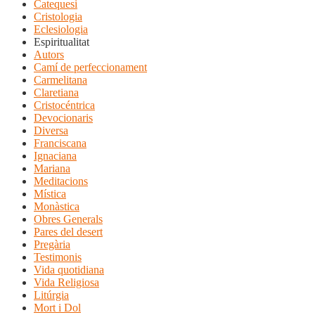
Catequesi
Cristologia
Eclesiologia
Espiritualitat
Autors
Camí de perfeccionament
Carmelitana
Claretiana
Cristocéntrica
Devocionaris
Diversa
Franciscana
Ignaciana
Mariana
Meditacions
Mística
Monàstica
Obres Generals
Pares del desert
Pregària
Testimonis
Vida quotidiana
Vida Religiosa
Litúrgia
Mort i Dol