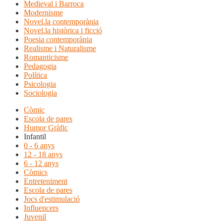
Medieval i Barroca
Modernisme
Novel.la contemporània
Novel.la històrica i ficció
Poesia contemporània
Realisme i Naturalisme
Romanticisme
Pedagogia
Política
Psicologia
Sociologia
Còmic
Escola de pares
Humor Gràfic
Infantil
0 - 6 anys
12 - 18 anys
6 - 12 anys
Còmics
Entreteniment
Escola de pares
Jocs d'estimulació
Influencers
Juvenil