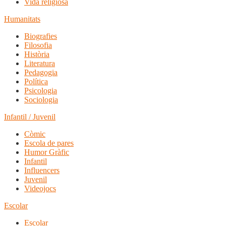
Vida religiosa
Humanitats
Biografies
Filosofia
Història
Literatura
Pedagogia
Política
Psicologia
Sociologia
Infantil / Juvenil
Còmic
Escola de pares
Humor Gràfic
Infantil
Influencers
Juvenil
Videojocs
Escolar
Escolar