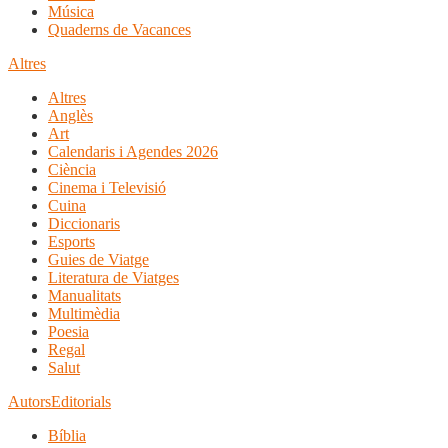
Música
Quaderns de Vacances
Altres
Altres
Anglès
Art
Calendaris i Agendes 2026
Ciència
Cinema i Televisió
Cuina
Diccionaris
Esports
Guies de Viatge
Literatura de Viatges
Manualitats
Multimèdia
Poesia
Regal
Salut
Autors
Editorials
Bíblia