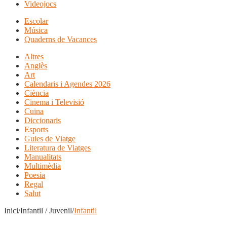
Videojocs
Escolar
Música
Quaderns de Vacances
Altres
Anglès
Art
Calendaris i Agendes 2026
Ciència
Cinema i Televisió
Cuina
Diccionaris
Esports
Guies de Viatge
Literatura de Viatges
Manualitats
Multimèdia
Poesia
Regal
Salut
Inici/Infantil / Juvenil/
Infantil