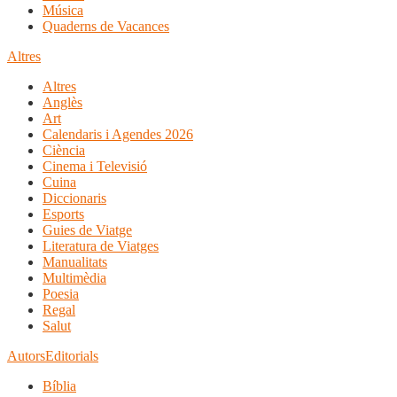
Música
Quaderns de Vacances
Altres
Altres
Anglès
Art
Calendaris i Agendes 2026
Ciència
Cinema i Televisió
Cuina
Diccionaris
Esports
Guies de Viatge
Literatura de Viatges
Manualitats
Multimèdia
Poesia
Regal
Salut
Autors
Editorials
Bíblia