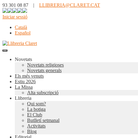
93 301 08 87 |
LLIBRERIA@CLARET.CAT
Iniciar sessió
Català
Español
Novetats
Novetats religioses
Novetats generals
Els més venuts
Estiu 2026
La Missa
Alta subscripció
Llibreria
Qui som?
La botiga
El Club
Butlletí setmanal
Activitats
Blog
Editorial