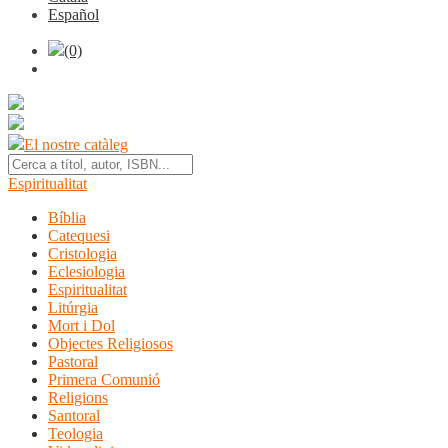
Español
(0)
El nostre catàleg
Espiritualitat
Bíblia
Catequesi
Cristologia
Eclesiologia
Espiritualitat
Litúrgia
Mort i Dol
Objectes Religiosos
Pastoral
Primera Comunió
Religions
Santoral
Teologia