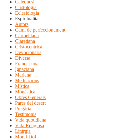
Catequesi
Cristologia
Eclesiologia
Espiritualitat
Autors
Camí de perfeccionament
Carmelitana
Claretiana
Cristocéntrica
Devocionaris
Diversa
Franciscana
Ignaciana
Mariana
Meditacions
Mística
Monàstica
Obres Generals
Pares del desert
Pregària
Testimonis
Vida quotidiana
Vida Religiosa
Litúrgia
Mort i Dol