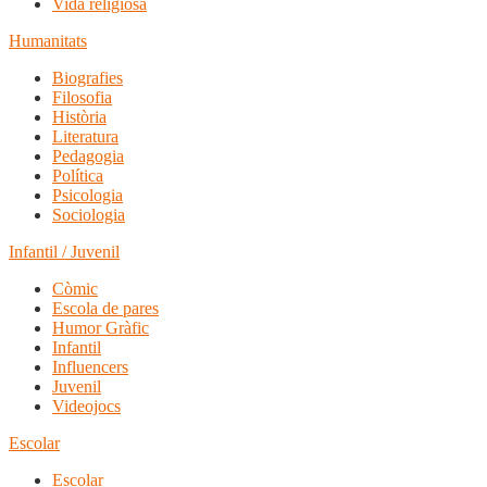
Vida religiosa
Humanitats
Biografies
Filosofia
Història
Literatura
Pedagogia
Política
Psicologia
Sociologia
Infantil / Juvenil
Còmic
Escola de pares
Humor Gràfic
Infantil
Influencers
Juvenil
Videojocs
Escolar
Escolar