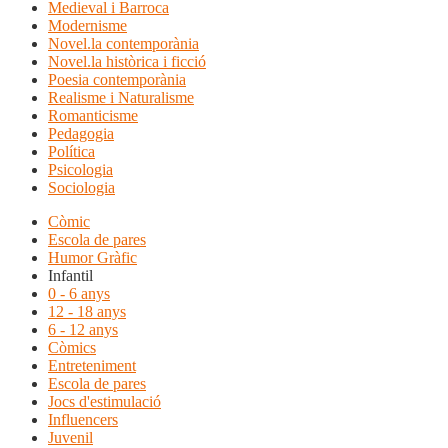
Medieval i Barroca
Modernisme
Novel.la contemporània
Novel.la històrica i ficció
Poesia contemporània
Realisme i Naturalisme
Romanticisme
Pedagogia
Política
Psicologia
Sociologia
Còmic
Escola de pares
Humor Gràfic
Infantil
0 - 6 anys
12 - 18 anys
6 - 12 anys
Còmics
Entreteniment
Escola de pares
Jocs d'estimulació
Influencers
Juvenil