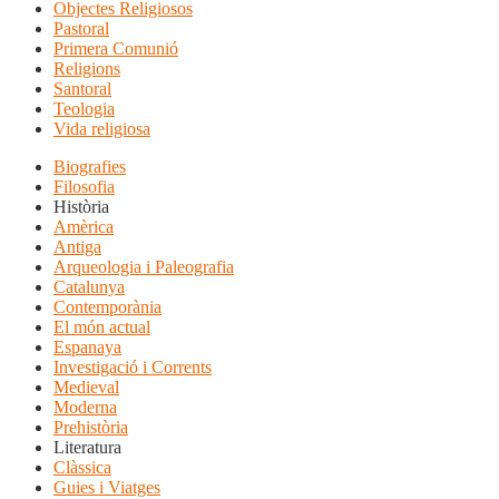
Objectes Religiosos
Pastoral
Primera Comunió
Religions
Santoral
Teologia
Vida religiosa
Biografies
Filosofia
Història
Amèrica
Antiga
Arqueologia i Paleografia
Catalunya
Contemporània
El món actual
Espanaya
Investigació i Corrents
Medieval
Moderna
Prehistòria
Literatura
Clàssica
Guies i Viatges