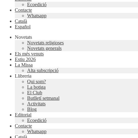
Ecoedició
Contacte
Whatsapp
Català
Español
Novetats
Novetats religioses
Novetats generals
Els més venuts
Estiu 2026
La Missa
Alta subscripció
Llibreria
Qui som?
La botiga
El Club
Butlletí setmanal
Activitats
Blog
Editorial
Ecoedició
Contacte
Whatsapp
Català