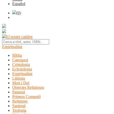
Español
(0)
El nostre catàleg
Espiritualitat
Bíblia
Catequesi
Cristologia
Eclesiologia
Espiritualitat
Litúrgia
Mort i Dol
Objectes Religiosos
Pastoral
Primera Comunió
Religions
Santoral
Teologia