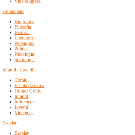
Vida religiosa
Humanitats
Biografies
Filosofia
Història
Literatura
Pedagogia
Política
Psicologia
Sociologia
Infantil / Juvenil
Còmic
Escola de pares
Humor Gràfic
Infantil
Influencers
Juvenil
Videojocs
Escolar
Escolar