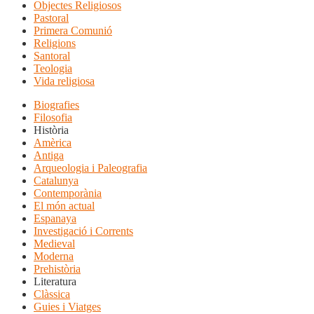
Objectes Religiosos
Pastoral
Primera Comunió
Religions
Santoral
Teologia
Vida religiosa
Biografies
Filosofia
Història
Amèrica
Antiga
Arqueologia i Paleografia
Catalunya
Contemporània
El món actual
Espanaya
Investigació i Corrents
Medieval
Moderna
Prehistòria
Literatura
Clàssica
Guies i Viatges