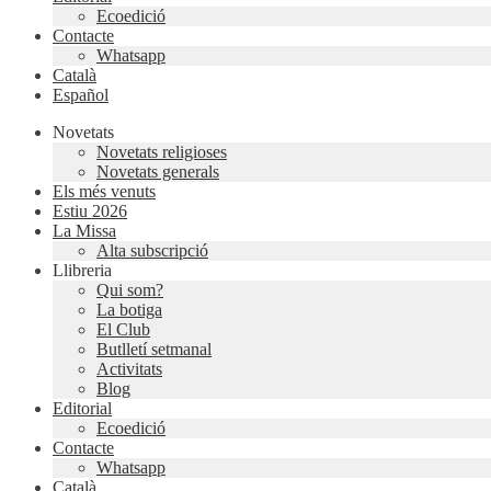
Ecoedició
Contacte
Whatsapp
Català
Español
Novetats
Novetats religioses
Novetats generals
Els més venuts
Estiu 2026
La Missa
Alta subscripció
Llibreria
Qui som?
La botiga
El Club
Butlletí setmanal
Activitats
Blog
Editorial
Ecoedició
Contacte
Whatsapp
Català