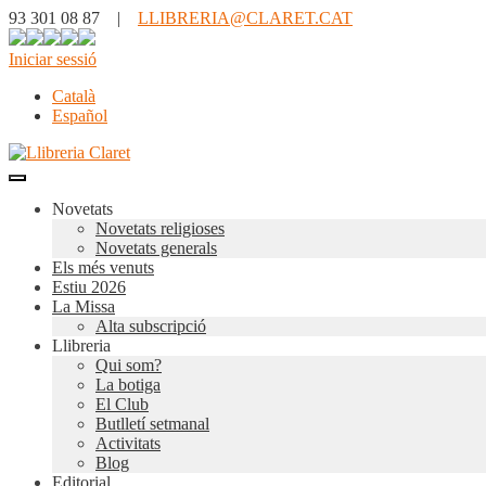
93 301 08 87 |
LLIBRERIA@CLARET.CAT
Iniciar sessió
Català
Español
Novetats
Novetats religioses
Novetats generals
Els més venuts
Estiu 2026
La Missa
Alta subscripció
Llibreria
Qui som?
La botiga
El Club
Butlletí setmanal
Activitats
Blog
Editorial