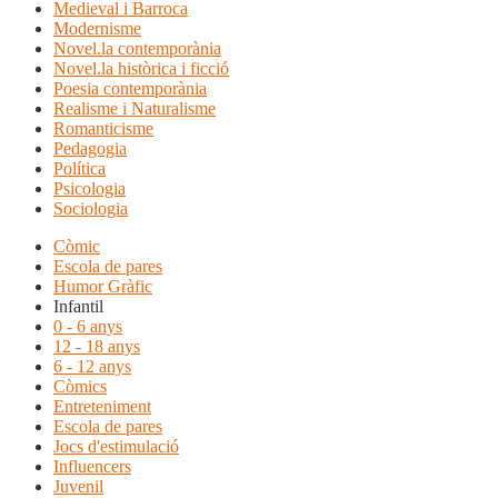
Medieval i Barroca
Modernisme
Novel.la contemporània
Novel.la històrica i ficció
Poesia contemporània
Realisme i Naturalisme
Romanticisme
Pedagogia
Política
Psicologia
Sociologia
Còmic
Escola de pares
Humor Gràfic
Infantil
0 - 6 anys
12 - 18 anys
6 - 12 anys
Còmics
Entreteniment
Escola de pares
Jocs d'estimulació
Influencers
Juvenil