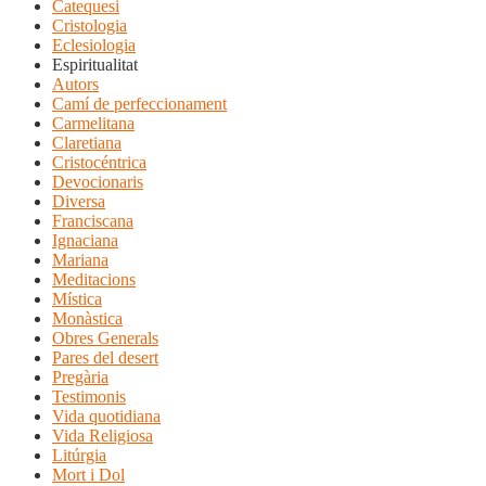
Catequesi
Cristologia
Eclesiologia
Espiritualitat
Autors
Camí de perfeccionament
Carmelitana
Claretiana
Cristocéntrica
Devocionaris
Diversa
Franciscana
Ignaciana
Mariana
Meditacions
Mística
Monàstica
Obres Generals
Pares del desert
Pregària
Testimonis
Vida quotidiana
Vida Religiosa
Litúrgia
Mort i Dol