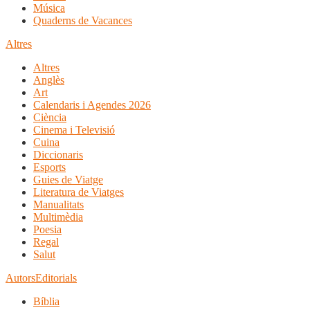
Música
Quaderns de Vacances
Altres
Altres
Anglès
Art
Calendaris i Agendes 2026
Ciència
Cinema i Televisió
Cuina
Diccionaris
Esports
Guies de Viatge
Literatura de Viatges
Manualitats
Multimèdia
Poesia
Regal
Salut
Autors
Editorials
Bíblia