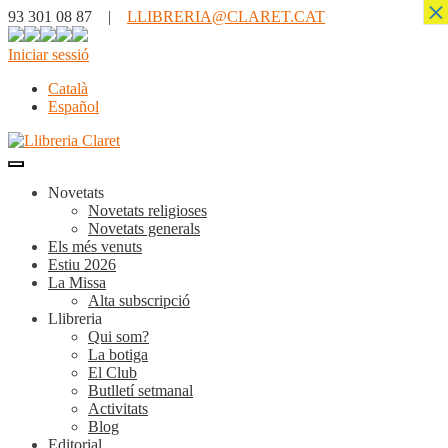
×
93 301 08 87 |
LLIBRERIA@CLARET.CAT
Iniciar sessió
Català
Español
Novetats
Novetats religioses
Novetats generals
Els més venuts
Estiu 2026
La Missa
Alta subscripció
Llibreria
Qui som?
La botiga
El Club
Butlletí setmanal
Activitats
Blog
Editorial