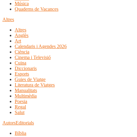
Música
Quaderns de Vacances
Altres
Altres
Anglès
Art
Calendaris i Agendes 2026
Ciència
Cinema i Televisió
Cuina
Diccionaris
Esports
Guies de Viatge
Literatura de Viatges
Manualitats
Multimèdia
Poesia
Regal
Salut
Autors
Editorials
Bíblia