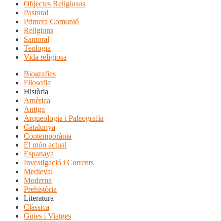
Objectes Religiosos
Pastoral
Primera Comunió
Religions
Santoral
Teologia
Vida religiosa
Biografies
Filosofia
Història
Amèrica
Antiga
Arqueologia i Paleografia
Catalunya
Contemporània
El món actual
Espanaya
Investigació i Corrents
Medieval
Moderna
Prehistòria
Literatura
Clàssica
Guies i Viatges