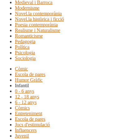
Medieval i Barroca
Modernisme
Novel.la contemporània
Novel.la històrica i ficció
Poesia contemporània
Realisme i Naturalisme
Romanticisme
Pedagogia
Política
Psicologia
Sociologia
Còmic
Escola de pares
Humor Gràfic
Infantil
0 - 6 anys
12 - 18 anys
6 - 12 anys
Còmics
Entreteniment
Escola de pares
Jocs d'estimulació
Influencers
Juvenil