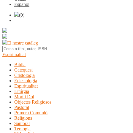
Español
(0)
El nostre catàleg
Espiritualitat
Bíblia
Catequesi
Cristologia
Eclesiologia
Espiritualitat
Litúrgia
Mort i Dol
Objectes Religiosos
Pastoral
Primera Comunió
Religions
Santoral
Teologia