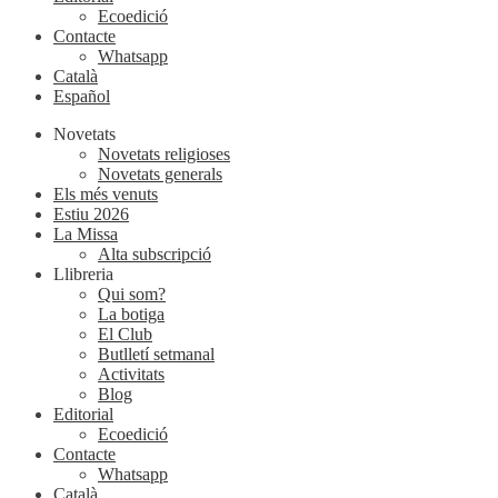
Ecoedició
Contacte
Whatsapp
Català
Español
Novetats
Novetats religioses
Novetats generals
Els més venuts
Estiu 2026
La Missa
Alta subscripció
Llibreria
Qui som?
La botiga
El Club
Butlletí setmanal
Activitats
Blog
Editorial
Ecoedició
Contacte
Whatsapp
Català