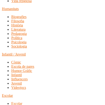
Vida religiosa
Humanitats
Biografies
Filosofia
Història
Literatura
Pedagogia
Política
Psicologia
Sociologia
Infantil / Juvenil
Còmic
Escola de pares
Humor Gràfic
Infantil
Influencers
Juvenil
Videojocs
Escolar
Escolar