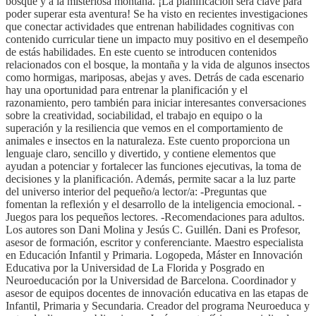
bosque y a la misteriosa montaña. ¡La planificación será clave para
poder superar esta aventura! Se ha visto en recientes investigaciones
que conectar actividades que entrenan habilidades cognitivas con
contenido curricular tiene un impacto muy positivo en el desempeño
de estás habilidades. En este cuento se introducen contenidos
relacionados con el bosque, la montaña y la vida de algunos insectos
como hormigas, mariposas, abejas y aves. Detrás de cada escenario
hay una oportunidad para entrenar la planificación y el
razonamiento, pero también para iniciar interesantes conversaciones
sobre la creatividad, sociabilidad, el trabajo en equipo o la
superación y la resiliencia que vemos en el comportamiento de
animales e insectos en la naturaleza. Este cuento proporciona un
lenguaje claro, sencillo y divertido, y contiene elementos que
ayudan a potenciar y fortalecer las funciones ejecutivas, la toma de
decisiones y la planificación. Además, permite sacar a la luz parte
del universo interior del pequeño/a lector/a: -Preguntas que
fomentan la reflexión y el desarrollo de la inteligencia emocional. -
Juegos para los pequeños lectores. -Recomendaciones para adultos.
Los autores son Dani Molina y Jesús C. Guillén. Dani es Profesor,
asesor de formación, escritor y conferenciante. Maestro especialista
en Educación Infantil y Primaria. Logopeda, Máster en Innovación
Educativa por la Universidad de La Florida y Posgrado en
Neuroeducación por la Universidad de Barcelona. Coordinador y
asesor de equipos docentes de innovación educativa en las etapas de
Infantil, Primaria y Secundaria. Creador del programa Neuroeduca y