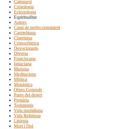
Catequesi
Cristologia
Eclesiologia
Espiritualitat
Autors
Camí de perfeccionament
Carmelitana
Claretiana
Cristocéntrica
Devocionaris
Diversa
Franciscana
Ignaciana
Mariana
Meditacions
Mística
Monàstica
Obres Generals
Pares del desert
Pregària
Testimonis
Vida quotidiana
Vida Religiosa
Litúrgia
Mort i Dol