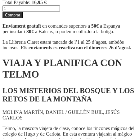
Total Payable:
16,95
€
quantitat
de
Comprar
VIAJA
Y
Enviament gratuït
en comandes superiors a
50€
a Espanya
PLANIFICA
peninsular i
80€
a Balears; o podeu recollir-lo a la botiga.
CON
TELMO
La Llibreria Claret estarà tancada de l’1 al 25 d’agost, ambdòs
inclosos.
Els enviaments es reactivaran el dimecres 26 d’agost.
VIAJA Y PLANIFICA CON
TELMO
LOS MISTERIOS DEL BOSQUE Y LOS
RETOS DE LA MONTAÑA
MOLINA MARTÍN, DANIEL / GUILLÉN BUIL, JESÚS
CARLOS
Telmo, la mascota viajera de clase, conoce los rincones mágicos del
colegio de Hugo y de Carlota. En esta aventura viajarán al mágico