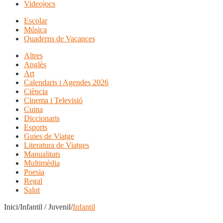
Videojocs
Escolar
Música
Quaderns de Vacances
Altres
Anglès
Art
Calendaris i Agendes 2026
Ciència
Cinema i Televisió
Cuina
Diccionaris
Esports
Guies de Viatge
Literatura de Viatges
Manualitats
Multimèdia
Poesia
Regal
Salut
Inici/Infantil / Juvenil/
Infantil