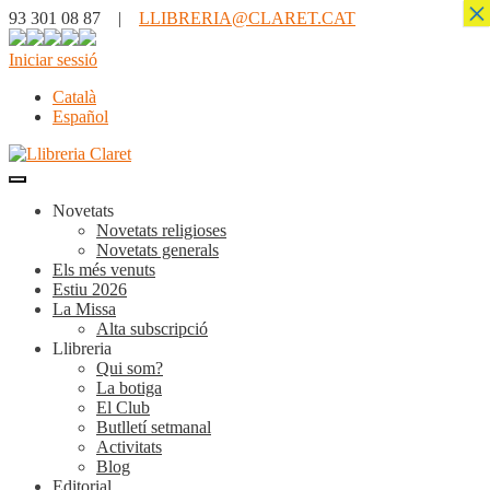
×
93 301 08 87 |
LLIBRERIA@CLARET.CAT
Iniciar sessió
Català
Español
Novetats
Novetats religioses
Novetats generals
Els més venuts
Estiu 2026
La Missa
Alta subscripció
Llibreria
Qui som?
La botiga
El Club
Butlletí setmanal
Activitats
Blog
Editorial