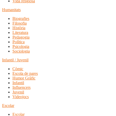
Vida religiosa
Humanitats
Biografies
Filosofia
Història
Literatura
Pedagogia
Política
Psicologia
Sociologia
Infantil / Juvenil
Còmic
Escola de pares
Humor Gràfic
Infantil
Influencers
Juvenil
Videojocs
Escolar
Escolar