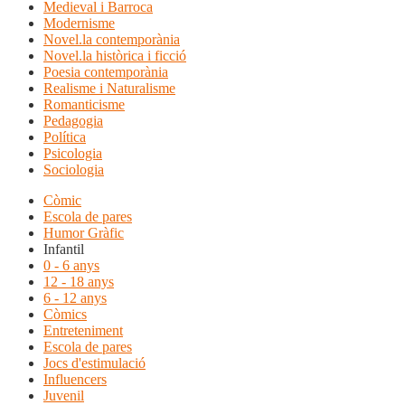
Medieval i Barroca
Modernisme
Novel.la contemporània
Novel.la històrica i ficció
Poesia contemporània
Realisme i Naturalisme
Romanticisme
Pedagogia
Política
Psicologia
Sociologia
Còmic
Escola de pares
Humor Gràfic
Infantil
0 - 6 anys
12 - 18 anys
6 - 12 anys
Còmics
Entreteniment
Escola de pares
Jocs d'estimulació
Influencers
Juvenil