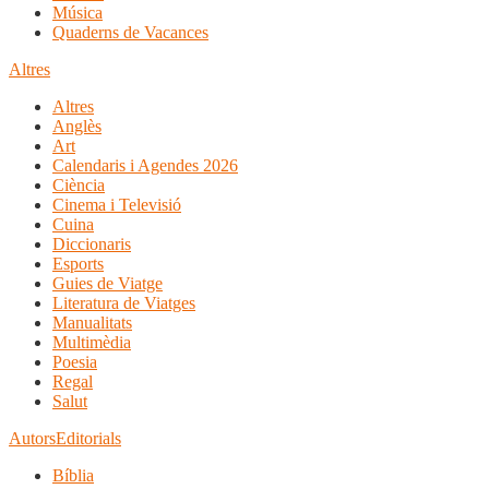
Música
Quaderns de Vacances
Altres
Altres
Anglès
Art
Calendaris i Agendes 2026
Ciència
Cinema i Televisió
Cuina
Diccionaris
Esports
Guies de Viatge
Literatura de Viatges
Manualitats
Multimèdia
Poesia
Regal
Salut
Autors
Editorials
Bíblia