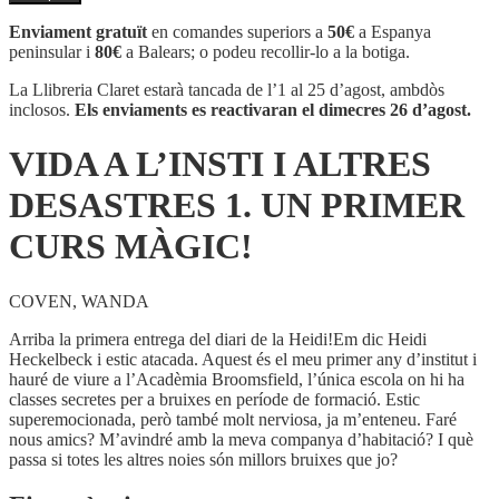
VIDA
A
Enviament gratuït
en comandes superiors a
50€
a Espanya
L'INSTI
peninsular i
80€
a Balears; o podeu recollir-lo a la botiga.
I
ALTRES
La Llibreria Claret estarà tancada de l’1 al 25 d’agost, ambdòs
DESASTRES
inclosos.
Els enviaments es reactivaran el dimecres 26 d’agost.
1.
UN
VIDA A L’INSTI I ALTRES
PRIMER
CURS
DESASTRES 1. UN PRIMER
MÀGIC!
CURS MÀGIC!
COVEN, WANDA
Arriba la primera entrega del diari de la Heidi!Em dic Heidi
Heckelbeck i estic atacada. Aquest és el meu primer any d’institut i
hauré de viure a l’Acadèmia Broomsfield, l’única escola on hi ha
classes secretes per a bruixes en període de formació. Estic
superemocionada, però també molt nerviosa, ja m’enteneu. Faré
nous amics? M’avindré amb la meva companya d’habitació? I què
passa si totes les altres noies són millors bruixes que jo?