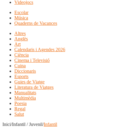
Videojocs
Escolar
Música
Quaderns de Vacances
Altres
Anglès
Art
Calendaris i Agendes 2026
Ciència
Cinema i Televisió
Cuina
Diccionaris
Esports
Guies de Viatge
Literatura de Viatges
Manualitats
Multimèdia
Poesia
Regal
Salut
Inici/Infantil / Juvenil/
Infantil