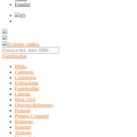
Español
(0)
El nostre catàleg
Espiritualitat
Bíblia
Catequesi
Cristologia
Eclesiologia
Espiritualitat
Litúrgia
Mort i Dol
Objectes Religiosos
Pastoral
Primera Comunió
Religions
Santoral
Teologia