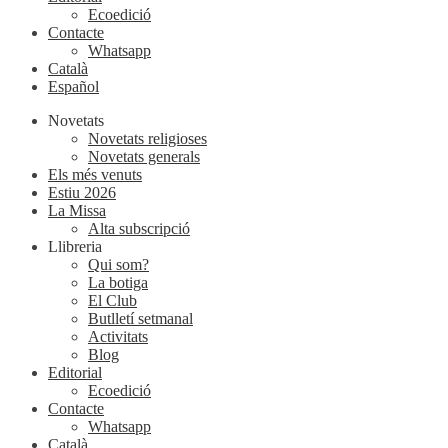
Ecoedició
Contacte
Whatsapp
Català
Español
Novetats
Novetats religioses
Novetats generals
Els més venuts
Estiu 2026
La Missa
Alta subscripció
Llibreria
Qui som?
La botiga
El Club
Butlletí setmanal
Activitats
Blog
Editorial
Ecoedició
Contacte
Whatsapp
Català