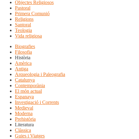
Objectes Religiosos
Pastoral
Primera Comunió
Religions
Santoral
Teologia
Vida religiosa
Biografies
Filosofia
Història
Amèrica
Antiga
Arqueologia i Paleografia
Catalunya
Contemporània
El món actual
Espanaya
Investigació i Corrents
Medieval
Moderna
Prehistòria
Literatura
Clàssica
Guies i Viatges