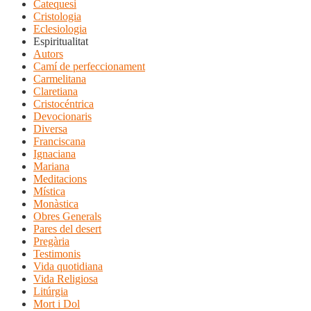
Catequesi
Cristologia
Eclesiologia
Espiritualitat
Autors
Camí de perfeccionament
Carmelitana
Claretiana
Cristocéntrica
Devocionaris
Diversa
Franciscana
Ignaciana
Mariana
Meditacions
Mística
Monàstica
Obres Generals
Pares del desert
Pregària
Testimonis
Vida quotidiana
Vida Religiosa
Litúrgia
Mort i Dol