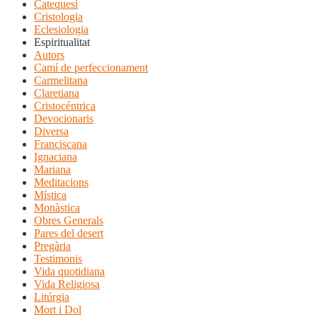
Catequesi
Cristologia
Eclesiologia
Espiritualitat
Autors
Camí de perfeccionament
Carmelitana
Claretiana
Cristocéntrica
Devocionaris
Diversa
Franciscana
Ignaciana
Mariana
Meditacions
Mística
Monàstica
Obres Generals
Pares del desert
Pregària
Testimonis
Vida quotidiana
Vida Religiosa
Litúrgia
Mort i Dol