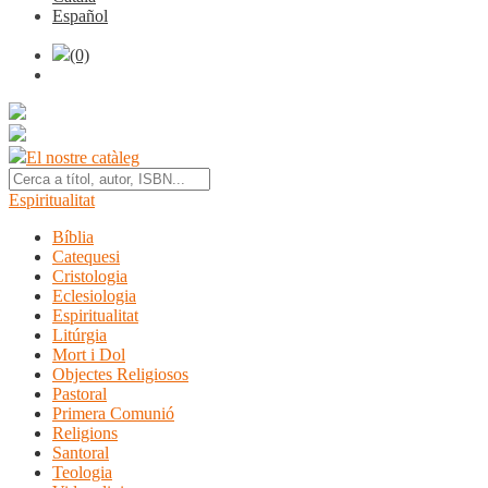
Español
(0)
El nostre catàleg
Espiritualitat
Bíblia
Catequesi
Cristologia
Eclesiologia
Espiritualitat
Litúrgia
Mort i Dol
Objectes Religiosos
Pastoral
Primera Comunió
Religions
Santoral
Teologia