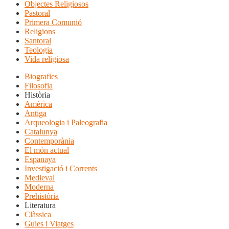
Objectes Religiosos
Pastoral
Primera Comunió
Religions
Santoral
Teologia
Vida religiosa
Biografies
Filosofia
Història
Amèrica
Antiga
Arqueologia i Paleografia
Catalunya
Contemporània
El món actual
Espanaya
Investigació i Corrents
Medieval
Moderna
Prehistòria
Literatura
Clàssica
Guies i Viatges