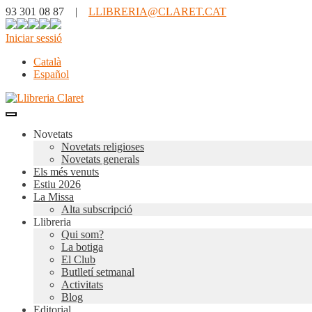
93 301 08 87 |
LLIBRERIA@CLARET.CAT
Iniciar sessió
Català
Español
Novetats
Novetats religioses
Novetats generals
Els més venuts
Estiu 2026
La Missa
Alta subscripció
Llibreria
Qui som?
La botiga
El Club
Butlletí setmanal
Activitats
Blog
Editorial