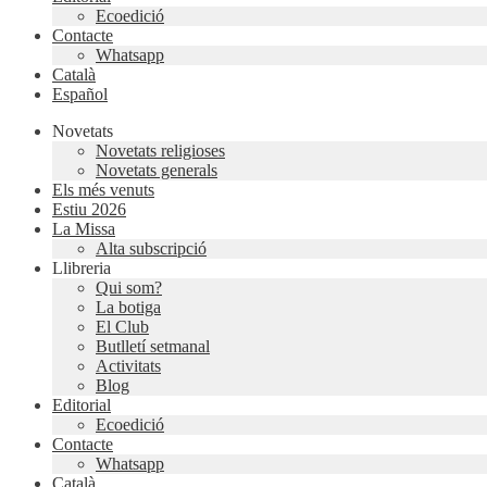
Ecoedició
Contacte
Whatsapp
Català
Español
Novetats
Novetats religioses
Novetats generals
Els més venuts
Estiu 2026
La Missa
Alta subscripció
Llibreria
Qui som?
La botiga
El Club
Butlletí setmanal
Activitats
Blog
Editorial
Ecoedició
Contacte
Whatsapp
Català