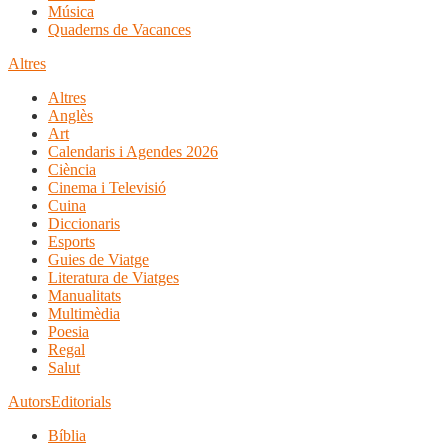
Música
Quaderns de Vacances
Altres
Altres
Anglès
Art
Calendaris i Agendes 2026
Ciència
Cinema i Televisió
Cuina
Diccionaris
Esports
Guies de Viatge
Literatura de Viatges
Manualitats
Multimèdia
Poesia
Regal
Salut
Autors
Editorials
Bíblia