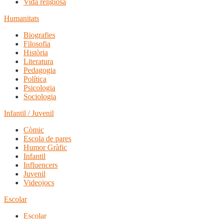
Vida religiosa
Humanitats
Biografies
Filosofia
Història
Literatura
Pedagogia
Política
Psicologia
Sociologia
Infantil / Juvenil
Còmic
Escola de pares
Humor Gràfic
Infantil
Influencers
Juvenil
Videojocs
Escolar
Escolar