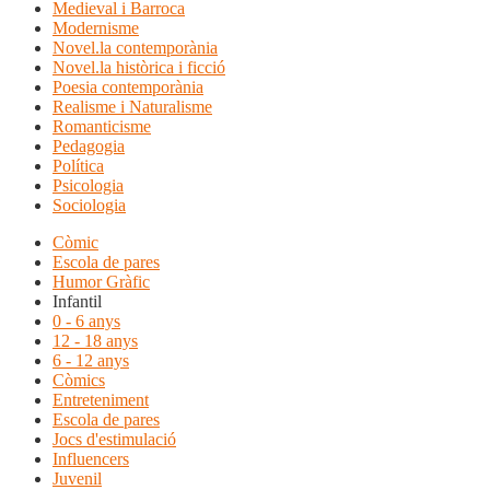
Medieval i Barroca
Modernisme
Novel.la contemporània
Novel.la històrica i ficció
Poesia contemporània
Realisme i Naturalisme
Romanticisme
Pedagogia
Política
Psicologia
Sociologia
Còmic
Escola de pares
Humor Gràfic
Infantil
0 - 6 anys
12 - 18 anys
6 - 12 anys
Còmics
Entreteniment
Escola de pares
Jocs d'estimulació
Influencers
Juvenil