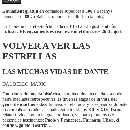
Comprar
VOLVER
A
Enviament gratuït
en comandes superiors a
50€
a Espanya
VER
peninsular i
80€
a Balears; o podeu recollir-lo a la botiga.
LAS
ESTRELLAS
La Llibreria Claret estarà tancada de l’1 al 25 d’agost, ambdòs
inclosos.
Els enviaments es reactivaran el dimecres 26 d’agost.
VOLVER A VER LAS
ESTRELLAS
LAS MUCHAS VIDAS DE DANTE
DAL BELLO, MARIO
Con tintes de novela histórica
, pero bien documentada, esta obra
narra mediante retrospectivas las diversas etapas de
la vida del
genio de muchas vidas
. Inmerso en el drama y la esperanza durante
los complicados años a caballo entre los siglos XIII y XIV,
Dante
relata su vida con un lenguaje refinado, visiones grandiosas y
personajes fascinantes:
Paolo y Francesca
,
Farinata
, Ulises,
el
conde Ugolino
,
Beatriz
…