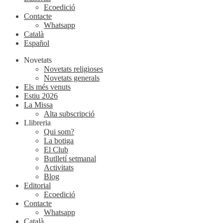
Ecoedició
Contacte
Whatsapp
Català
Español
Novetats
Novetats religioses
Novetats generals
Els més venuts
Estiu 2026
La Missa
Alta subscripció
Llibreria
Qui som?
La botiga
El Club
Butlletí setmanal
Activitats
Blog
Editorial
Ecoedició
Contacte
Whatsapp
Català