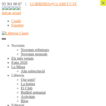
×
93 301 08 87 |
LLIBRERIA@CLARET.CAT
Iniciar sessió
Català
Español
Novetats
Novetats religioses
Novetats generals
Els més venuts
Estiu 2026
La Missa
Alta subscripció
Llibreria
Qui som?
La botiga
El Club
Butlletí setmanal
Activitats
Blog
Editorial