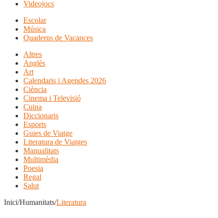
Videojocs
Escolar
Música
Quaderns de Vacances
Altres
Anglès
Art
Calendaris i Agendes 2026
Ciència
Cinema i Televisió
Cuina
Diccionaris
Esports
Guies de Viatge
Literatura de Viatges
Manualitats
Multimèdia
Poesia
Regal
Salut
Inici/Humanitats/
Literatura