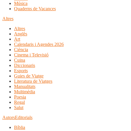
Música
Quaderns de Vacances
Altres
Altres
Anglès
Art
Calendaris i Agendes 2026
Ciència
Cinema i Televisió
Cuina
Diccionaris
Esports
Guies de Viatge
Literatura de Viatges
Manualitats
Multimèdia
Poesia
Regal
Salut
Autors
Editorials
Bíblia