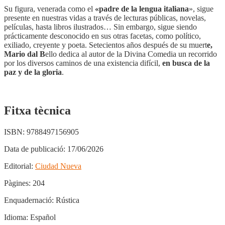
Su figura, venerada como el
«padre de la lengua italiana
», sigue
presente en nuestras vidas a través de lecturas públicas, novelas,
películas, hasta libros ilustrados… Sin embargo, sigue siendo
prácticamente desconocido en sus otras facetas, como político,
exiliado, creyente y poeta. Setecientos años después de su muert
e,
Mario dal
B
ello dedica al autor de la Divina Comedia un recorrido
por los diversos caminos de una existencia difícil,
en busca de la
paz y de la gloria
.
Fitxa tècnica
ISBN:
9788497156905
Data de publicació:
17/06/2026
Editorial:
Ciudad Nueva
Pàgines:
204
Enquadernació:
Rústica
Idioma:
Español