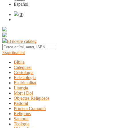
Español
(0)
El nostre catàleg
Espiritualitat
Bíblia
Catequesi
Cristologia
Eclesiologia
Espiritualitat
Litúrgia
Mort i Dol
Objectes Religiosos
Pastoral
Primera Comunió
Religions
Santoral
Teologia