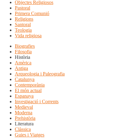
Objectes Religiosos
Pastoral
Primera Comunió
Religions
Santoral
Teologia
Vida religiosa
Biografies
Filosofia
Història
Amèrica
Antiga
Arqueologia i Paleografia
Catalunya
Contemporània
El món actual
Espanaya
Investigació i Corrents
Medieval
Moderna
Prehistòria
Literatura
Clàssica
Guies i Viatges