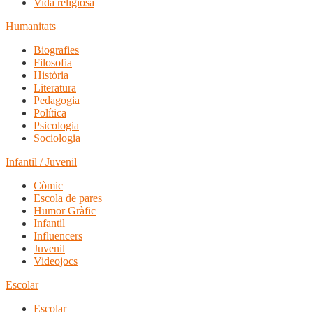
Vida religiosa
Humanitats
Biografies
Filosofia
Història
Literatura
Pedagogia
Política
Psicologia
Sociologia
Infantil / Juvenil
Còmic
Escola de pares
Humor Gràfic
Infantil
Influencers
Juvenil
Videojocs
Escolar
Escolar