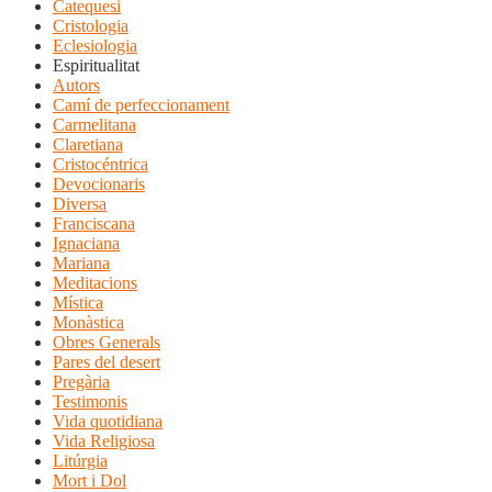
Catequesi
Cristologia
Eclesiologia
Espiritualitat
Autors
Camí de perfeccionament
Carmelitana
Claretiana
Cristocéntrica
Devocionaris
Diversa
Franciscana
Ignaciana
Mariana
Meditacions
Mística
Monàstica
Obres Generals
Pares del desert
Pregària
Testimonis
Vida quotidiana
Vida Religiosa
Litúrgia
Mort i Dol