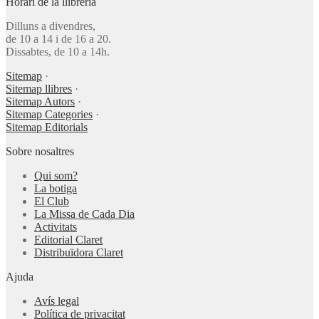
Horari de la llibreria
Dilluns a divendres,
de 10 a 14 i de 16 a 20.
Dissabtes, de 10 a 14h.
Sitemap
·
Sitemap llibres
·
Sitemap Autors
·
Sitemap Categories
·
Sitemap Editorials
Sobre nosaltres
Qui som?
La botiga
El Club
La Missa de Cada Dia
Activitats
Editorial Claret
Distribuïdora Claret
Ajuda
Avís legal
Política de privacitat