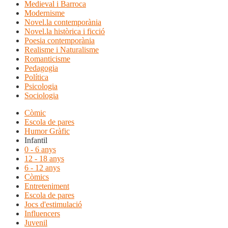
Medieval i Barroca
Modernisme
Novel.la contemporània
Novel.la històrica i ficció
Poesia contemporània
Realisme i Naturalisme
Romanticisme
Pedagogia
Política
Psicologia
Sociologia
Còmic
Escola de pares
Humor Gràfic
Infantil
0 - 6 anys
12 - 18 anys
6 - 12 anys
Còmics
Entreteniment
Escola de pares
Jocs d'estimulació
Influencers
Juvenil