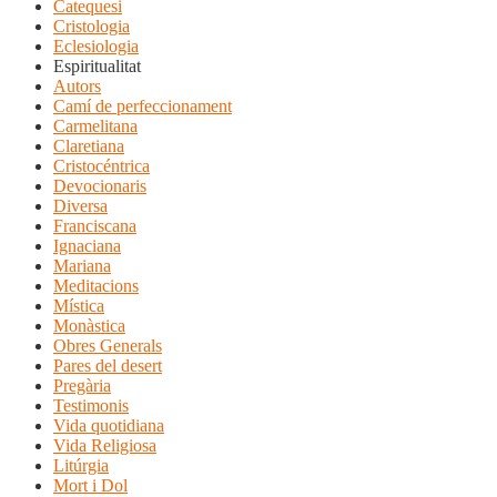
Catequesi
Cristologia
Eclesiologia
Espiritualitat
Autors
Camí de perfeccionament
Carmelitana
Claretiana
Cristocéntrica
Devocionaris
Diversa
Franciscana
Ignaciana
Mariana
Meditacions
Mística
Monàstica
Obres Generals
Pares del desert
Pregària
Testimonis
Vida quotidiana
Vida Religiosa
Litúrgia
Mort i Dol