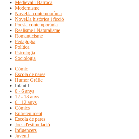
Medieval i Barroca
Modernisme
Novel.la contemporània
Novel.la històrica i ficció
Poesia contemporània
Realisme i Naturalisme
Romanticisme
Pedagogia
Política
Psicologia
Sociologia
Còmic
Escola de pares
Humor Gràfic
Infantil
0 - 6 anys
12 - 18 anys
6 - 12 anys
Còmics
Entreteniment
Escola de pares
Jocs d'estimulació
Influencers
Juvenil