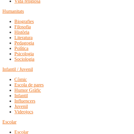
Vida religiosa
Humanitats
Biografies
Filosofia
Història
Literatura
Pedagogia
Política
Psicologia
Sociologia
Infantil / Juvenil
Còmic
Escola de pares
Humor Gràfic
Infantil
Influencers
Juvenil
Videojocs
Escolar
Escolar