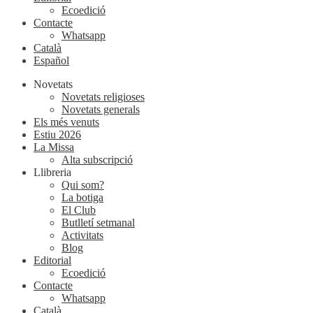
Ecoedició
Contacte
Whatsapp
Català
Español
Novetats
Novetats religioses
Novetats generals
Els més venuts
Estiu 2026
La Missa
Alta subscripció
Llibreria
Qui som?
La botiga
El Club
Butlletí setmanal
Activitats
Blog
Editorial
Ecoedició
Contacte
Whatsapp
Català