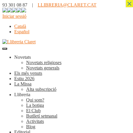
×
93 301 08 87 |
LLIBRERIA@CLARET.CAT
Iniciar sessió
Català
Español
Novetats
Novetats religioses
Novetats generals
Els més venuts
Estiu 2026
La Missa
Alta subscripció
Llibreria
Qui som?
La botiga
El Club
Butlletí setmanal
Activitats
Blog
Editorial