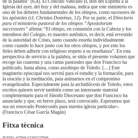
de la palabra” (6,4). El Concilio Vaticano II, don del Espíritu a la
Iglesia del ayer, del hoy y del mañana, indica que este ministerio es
uno de los deberes fundamentales de los obispos, como sucesores de
los apóstoles (cf.
Christus Dominus,
12). Por su parte, el
Directorio
para el ministerio pastoral de los obispos “Apostolorum
successores”
afirma: “El obispo, en comunión con la Cabeza y los
miembros del Colegio, es maestro auténtico, es decir, está revestido
de la autoridad de Cristo, tanto cuando enseña individualmente
como cuando lo hace junto con los otros obispos, y por esto los
fieles deben adherir con religioso respeto a su enseñanza”. En esta
perspectiva de servicio a la palabra, se sitúa el presente volumen que
recoge las cuarenta y una cartas pastorales que don Francisco ha
publicado, hasta ahora, como arzobispo de Toledo. […] Este
magisterio episcopal nos servirá para el estudio y la formación, para
la oración y la meditación, para animarnos en el compromiso
evangelizador. Especialmente para la archidiócesis de Toledo, estos
escritos quieren servir también como un interesante material
complementario para el Sínodo Diocesano que don Francisco ha
anunciado y que, en breve plazo, será convocado. Esperamos que
sea un renovado Pentecostés para nuestra iglesia particular».
(Francisco César García Magán)
Fitxa tècnica