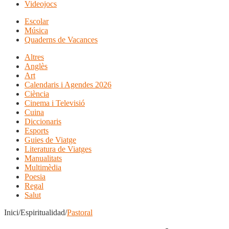
Videojocs
Escolar
Música
Quaderns de Vacances
Altres
Anglès
Art
Calendaris i Agendes 2026
Ciència
Cinema i Televisió
Cuina
Diccionaris
Esports
Guies de Viatge
Literatura de Viatges
Manualitats
Multimèdia
Poesia
Regal
Salut
Inici/Espiritualidad/
Pastoral