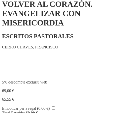
VOLVER AL CORAZÓN.
EVANGELIZAR CON
MISERICORDIA
ESCRITOS PASTORALES
CERRO CHAVES, FRANCISCO
Compartir
5% descompte exclusiu web
69,00
€
65,55
€
Embolicar per a regal (
0,00
€
)
Total Payable:
69,00
€