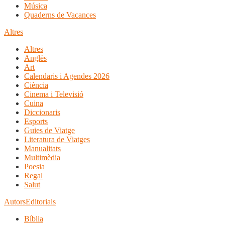
Música
Quaderns de Vacances
Altres
Altres
Anglès
Art
Calendaris i Agendes 2026
Ciència
Cinema i Televisió
Cuina
Diccionaris
Esports
Guies de Viatge
Literatura de Viatges
Manualitats
Multimèdia
Poesia
Regal
Salut
Autors
Editorials
Bíblia