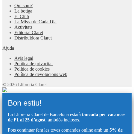
Qui som?
La botiga
El Club
La Missa de Cada Dia
Activitats
Editorial Claret
Distribuïdora Claret
Ajuda
Avís legal
Política de privacitat
Política de cookies
Política de devolucions web
© 2026 Llibreria Claret
Bon estiu!
La Llibreria Claret de Barcelona estarà
tancada per vacances
de l’1 al 25 d’agost
, ambdòs inclosos.
Pots continuar fent les teves comandes online amb un
5% de