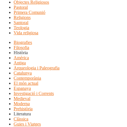
Objectes Religiosos
Pastoral
Primera Comunió
Religions
Santoral
Teologia
Vida religiosa
Biografies
Filosofia
Història
Amèrica
Antiga
Arqueologia i Paleografia
Catalunya
Contemporània
El món actual
Espanaya
Investigació i Corrents
Medieval
Moderna
Prehistòria
Literatura
Clàssica
Guies i Viatges