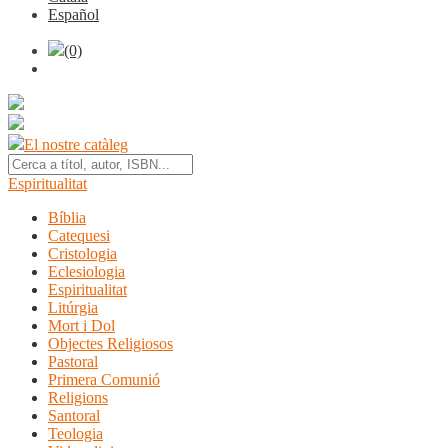
Español
(0)
El nostre catàleg
Espiritualitat
Bíblia
Catequesi
Cristologia
Eclesiologia
Espiritualitat
Litúrgia
Mort i Dol
Objectes Religiosos
Pastoral
Primera Comunió
Religions
Santoral
Teologia