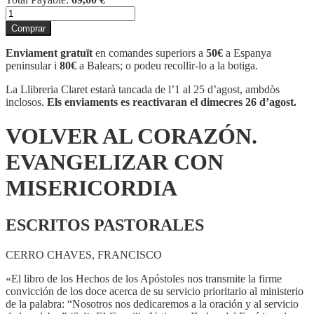
quantitat
de
Comprar
VOLVER
AL
Enviament gratuït
en comandes superiors a
50€
a Espanya
CORAZÓN.
peninsular i
80€
a Balears; o podeu recollir-lo a la botiga.
EVANGELIZAR
CON
La Llibreria Claret estarà tancada de l’1 al 25 d’agost, ambdòs
MISERICORDIA
inclosos.
Els enviaments es reactivaran el dimecres 26 d’agost.
VOLVER AL CORAZÓN.
EVANGELIZAR CON
MISERICORDIA
ESCRITOS PASTORALES
CERRO CHAVES, FRANCISCO
«El libro de los Hechos de los Apóstoles nos transmite la firme
convicción de los doce acerca de su servicio prioritario al ministerio
de la palabra: “Nosotros nos dedicaremos a la oración y al servicio