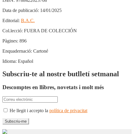
ISBN:
9788422023708
Data de publicació:
14/01/2025
Editorial:
B.A.C.
Col.lecció:
FUERA DE COLECCIÓN
Pàgines:
896
Enquadernació:
Cartoné
Idioma:
Español
Subscriu-te al nostre butlletí setmanal
Descomptes en llibres, novetats i molt més
He llegit i accepto la
política de privacitat