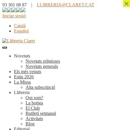
×
93 301 08 87 |
LLIBRERIA@CLARET.CAT
Iniciar sessió
Català
Español
Novetats
Novetats religioses
Novetats generals
Els més venuts
Estiu 2026
La Missa
Alta subscripció
Llibreria
Qui som?
La botiga
El Club
Butlletí setmanal
Activitats
Blog
Editorial