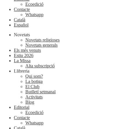
Ecoedició
Contacte
Whatsapp
Català
Español
Novetats
Novetats religioses
Novetats generals
Els més venuts
Estiu 2026
La Missa
Alta subscripció
Llibreria
Qui som?
La botiga
El Club
Butlletí setmanal
Activitats
Blog
Editorial
Ecoedició
Contacte
Whatsapp
Català