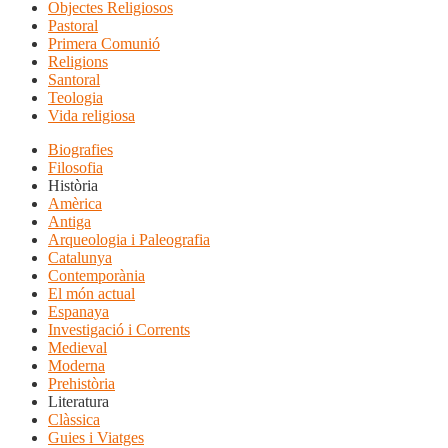
Objectes Religiosos
Pastoral
Primera Comunió
Religions
Santoral
Teologia
Vida religiosa
Biografies
Filosofia
Història
Amèrica
Antiga
Arqueologia i Paleografia
Catalunya
Contemporània
El món actual
Espanaya
Investigació i Corrents
Medieval
Moderna
Prehistòria
Literatura
Clàssica
Guies i Viatges