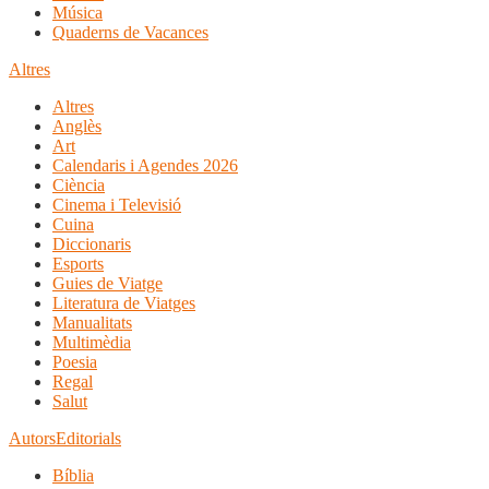
Música
Quaderns de Vacances
Altres
Altres
Anglès
Art
Calendaris i Agendes 2026
Ciència
Cinema i Televisió
Cuina
Diccionaris
Esports
Guies de Viatge
Literatura de Viatges
Manualitats
Multimèdia
Poesia
Regal
Salut
Autors
Editorials
Bíblia