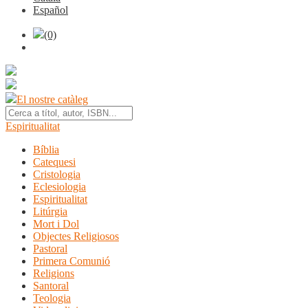
Español
(0)
El nostre catàleg
Espiritualitat
Bíblia
Catequesi
Cristologia
Eclesiologia
Espiritualitat
Litúrgia
Mort i Dol
Objectes Religiosos
Pastoral
Primera Comunió
Religions
Santoral
Teologia