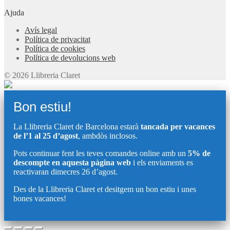
Ajuda
Avís legal
Política de privacitat
Política de cookies
Política de devolucions web
© 2026 Llibreria Claret
Bon estiu!
La Llibreria Claret de Barcelona estarà
tancada per vacances
de l’1 al 25 d’agost
, ambdòs inclosos.
Pots continuar fent les teves comandes online amb un
5% de
descompte en aquesta pàgina web
i els enviaments es
reactivaran dimecres 26 d’agost.
Des de la Llibreria Claret et desitgem un bon estiu i unes
bones vacances!