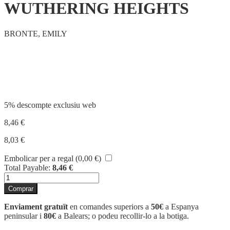
WUTHERING HEIGHTS
BRONTE, EMILY
Compartir
5% descompte exclusiu web
8,46
€
8,03
€
Embolicar per a regal (
0,00
€
)
Total Payable:
8,46
€
quantitat
de
Comprar
WUTHERING
HEIGHTS
Enviament gratuït
en comandes superiors a
50€
a Espanya
peninsular i
80€
a Balears; o podeu recollir-lo a la botiga.