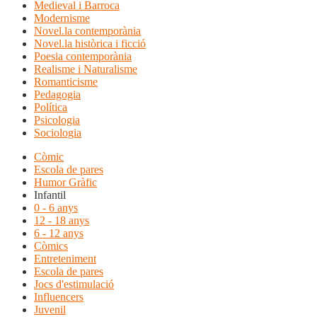
Medieval i Barroca
Modernisme
Novel.la contemporània
Novel.la històrica i ficció
Poesia contemporània
Realisme i Naturalisme
Romanticisme
Pedagogia
Política
Psicologia
Sociologia
Còmic
Escola de pares
Humor Gràfic
Infantil
0 - 6 anys
12 - 18 anys
6 - 12 anys
Còmics
Entreteniment
Escola de pares
Jocs d'estimulació
Influencers
Juvenil