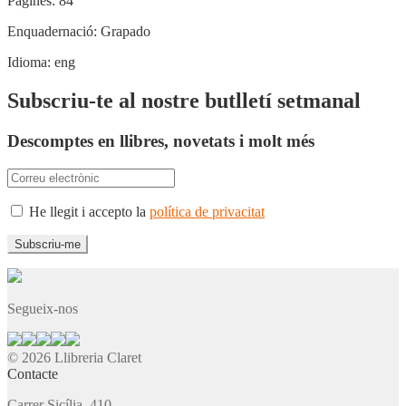
Pàgines:
84
Enquadernació:
Grapado
Idioma:
eng
Subscriu-te al nostre butlletí setmanal
Descomptes en llibres, novetats i molt més
He llegit i accepto la
política de privacitat
Segueix-nos
© 2026 Llibreria Claret
Contacte
Carrer Sicília, 410