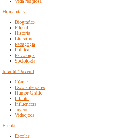
Vida religiosa
Humanitats
Biografies
Filosofia
Història
Literatura
Pedagogia
Política
Psicologia
Sociologia
Infantil / Juvenil
Còmic
Escola de pares
Humor Gràfic
Infantil
Influencers
Juvenil
Videojocs
Escolar
Escolar