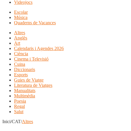
Videojocs
Escolar
Música
Quaderns de Vacances
Altres
Anglès
Art
Calendaris i Agendes 2026
Ciència
Cinema i Televisió
Cuina
Diccionaris
Esports
Guies de Viatge
Literatura de Viatges
Manualitats
Multimèdia
Poesia
Regal
Salut
Inici/CAT/
Altres