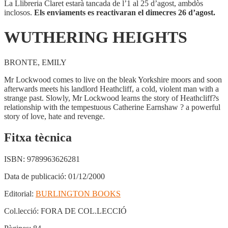
La Llibreria Claret estarà tancada de l’1 al 25 d’agost, ambdòs
inclosos.
Els enviaments es reactivaran el dimecres 26 d’agost.
WUTHERING HEIGHTS
BRONTE, EMILY
Mr Lockwood comes to live on the bleak Yorkshire moors and soon
afterwards meets his landlord Heathcliff, a cold, violent man with a
strange past. Slowly, Mr Lockwood learns the story of Heathcliff?s
relationship with the tempestuous Catherine Earnshaw ? a powerful
story of love, hate and revenge.
Fitxa tècnica
ISBN:
9789963626281
Data de publicació:
01/12/2000
Editorial:
BURLINGTON BOOKS
Col.lecció:
FORA DE COL.LECCIÓ