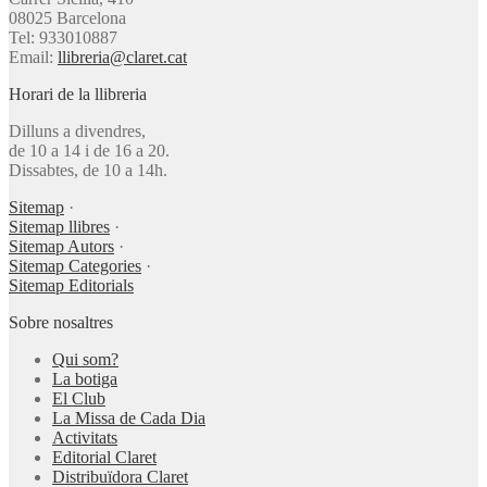
08025 Barcelona
Tel: 933010887
Email:
llibreria@claret.cat
Horari de la llibreria
Dilluns a divendres,
de 10 a 14 i de 16 a 20.
Dissabtes, de 10 a 14h.
Sitemap
·
Sitemap llibres
·
Sitemap Autors
·
Sitemap Categories
·
Sitemap Editorials
Sobre nosaltres
Qui som?
La botiga
El Club
La Missa de Cada Dia
Activitats
Editorial Claret
Distribuïdora Claret