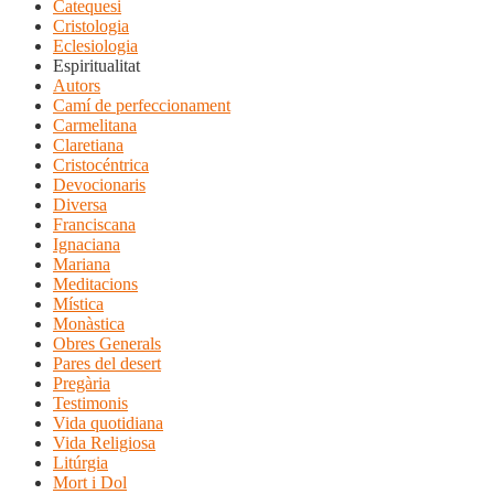
Catequesi
Cristologia
Eclesiologia
Espiritualitat
Autors
Camí de perfeccionament
Carmelitana
Claretiana
Cristocéntrica
Devocionaris
Diversa
Franciscana
Ignaciana
Mariana
Meditacions
Mística
Monàstica
Obres Generals
Pares del desert
Pregària
Testimonis
Vida quotidiana
Vida Religiosa
Litúrgia
Mort i Dol