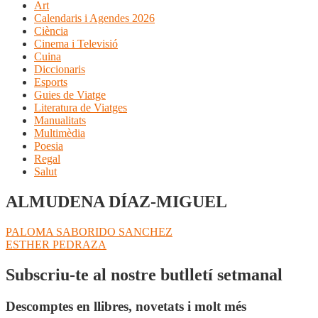
Art
Calendaris i Agendes 2026
Ciència
Cinema i Televisió
Cuina
Diccionaris
Esports
Guies de Viatge
Literatura de Viatges
Manualitats
Multimèdia
Poesia
Regal
Salut
ALMUDENA DÍAZ-MIGUEL
Navegació
Entrada
PALOMA SABORIDO SANCHEZ
anterior:
Pròxima
ESTHER PEDRAZA
d'entrades
entrada:
Subscriu-te al nostre butlletí setmanal
Descomptes en llibres, novetats i molt més