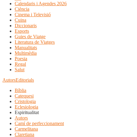
Calendaris i Agendes 2026
Ciència
Cinema i Televisió
Cuina
Diccionaris
Esports
Guies de Viatge
Literatura de Viatges
Manualitats
Multimèdia
Poesia
Regal
Salut
Autors
Editorials
Bíblia
Catequesi
Cristologia
Eclesiologia
Espiritualitat
Autors
Camí de perfeccionament
Carmelitana
Claretiana