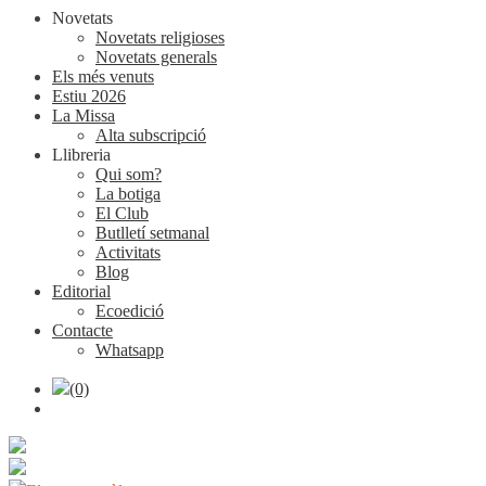
Novetats
Novetats religioses
Novetats generals
Els més venuts
Estiu 2026
La Missa
Alta subscripció
Llibreria
Qui som?
La botiga
El Club
Butlletí setmanal
Activitats
Blog
Editorial
Ecoedició
Contacte
Whatsapp
(0)