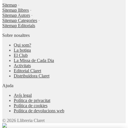
Sitemap
·
Sitemap llibres
·
Sitemap Autors
·
Sitemap Categories
·
Sitemap Editorials
Sobre nosaltres
Qui som?
La botiga
El Club
La Missa de Cada Dia
Activitats
Editorial Claret
Distribuïdora Claret
Ajuda
Avís legal
Política de privacitat
Política de cookies
Política de devolucions web
© 2026 Llibreria Claret