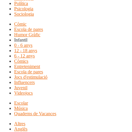
Política
Psicologia
Sociologia
Còmic
Escola de pares
Humor Gràfic
Infantil
0 - 6 anys
12 - 18 anys
6 - 12 anys
Còmics
Entreteniment
Escola de pares
Jocs d'estimulació
Influencers
Juvenil
Videojocs
Escolar
Música
Quaderns de Vacances
Altres
Anglès