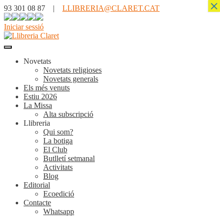
×
93 301 08 87 |
LLIBRERIA@CLARET.CAT
Iniciar sessió
Novetats
Novetats religioses
Novetats generals
Els més venuts
Estiu 2026
La Missa
Alta subscripció
Llibreria
Qui som?
La botiga
El Club
Butlletí setmanal
Activitats
Blog
Editorial
Ecoedició
Contacte
Whatsapp