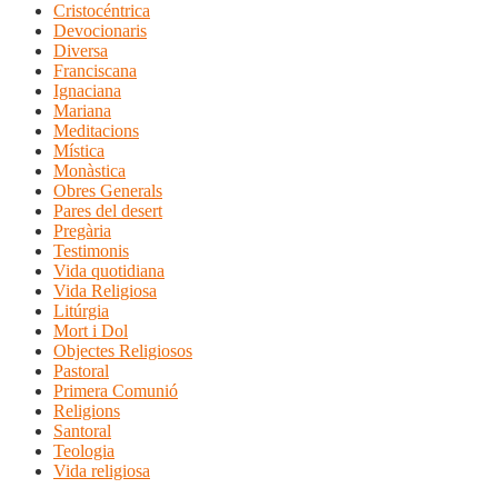
Cristocéntrica
Devocionaris
Diversa
Franciscana
Ignaciana
Mariana
Meditacions
Mística
Monàstica
Obres Generals
Pares del desert
Pregària
Testimonis
Vida quotidiana
Vida Religiosa
Litúrgia
Mort i Dol
Objectes Religiosos
Pastoral
Primera Comunió
Religions
Santoral
Teologia
Vida religiosa