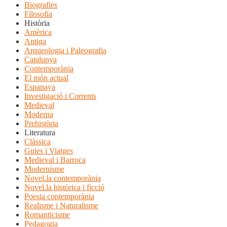
Biografies
Filosofia
Història
Amèrica
Antiga
Arqueologia i Paleografia
Catalunya
Contemporània
El món actual
Espanaya
Investigació i Corrents
Medieval
Moderna
Prehistòria
Literatura
Clàssica
Guies i Viatges
Medieval i Barroca
Modernisme
Novel.la contemporània
Novel.la històrica i ficció
Poesia contemporània
Realisme i Naturalisme
Romanticisme
Pedagogia