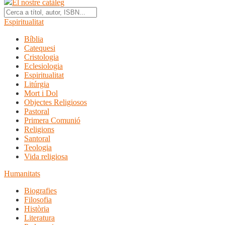
El nostre catàleg
Espiritualitat
Bíblia
Catequesi
Cristologia
Eclesiologia
Espiritualitat
Litúrgia
Mort i Dol
Objectes Religiosos
Pastoral
Primera Comunió
Religions
Santoral
Teologia
Vida religiosa
Humanitats
Biografies
Filosofia
Història
Literatura