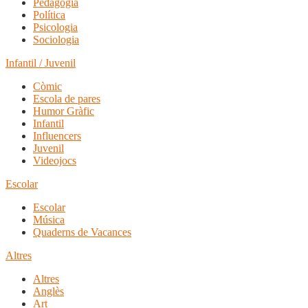
Pedagogia
Política
Psicologia
Sociologia
Infantil / Juvenil
Còmic
Escola de pares
Humor Gràfic
Infantil
Influencers
Juvenil
Videojocs
Escolar
Escolar
Música
Quaderns de Vacances
Altres
Altres
Anglès
Art