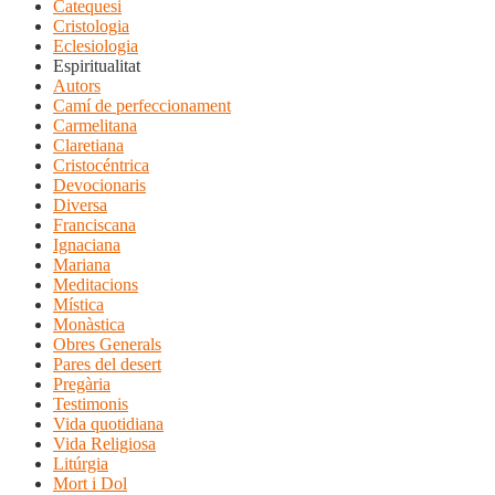
Catequesi
Cristologia
Eclesiologia
Espiritualitat
Autors
Camí de perfeccionament
Carmelitana
Claretiana
Cristocéntrica
Devocionaris
Diversa
Franciscana
Ignaciana
Mariana
Meditacions
Mística
Monàstica
Obres Generals
Pares del desert
Pregària
Testimonis
Vida quotidiana
Vida Religiosa
Litúrgia
Mort i Dol