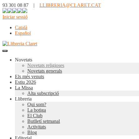
93 301 08 87 |
LLIBRERIA@CLARET.CAT
Iniciar sessió
Català
Español
Novetats
Novetats religioses
Novetats generals
Els més venuts
Estiu 2026
La Missa
Alta subscripció
Llibreria
Qui som?
La botiga
El Club
Butlletí setmanal
Activitats
Blog
Editorial