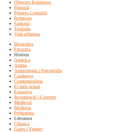
Objectes Religiosos
Pastoral
Primera Comunió
Religions
Santoral
Teologia
Vida religiosa
Biografies
Filosofia
Història
Amèrica
Antiga
Arqueologia i Paleografia
Catalunya
Contemporània
El món actual
Espanaya
Investigació i Corrents
Medieval
Moderna
Prehistòria
Literatura
Clàssica
Guies i Viatges