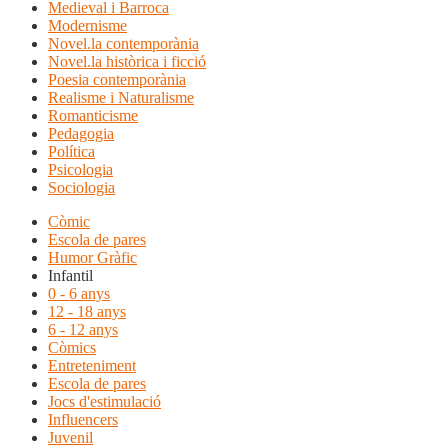
Medieval i Barroca
Modernisme
Novel.la contemporània
Novel.la històrica i ficció
Poesia contemporània
Realisme i Naturalisme
Romanticisme
Pedagogia
Política
Psicologia
Sociologia
Còmic
Escola de pares
Humor Gràfic
Infantil
0 - 6 anys
12 - 18 anys
6 - 12 anys
Còmics
Entreteniment
Escola de pares
Jocs d'estimulació
Influencers
Juvenil