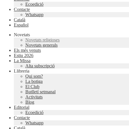
Ecoedició
Contacte
Whatsapp
Català
Español
Novetats
Novetats religioses
Novetats generals
Els més venuts
Estiu 2026
La Missa
Alta subscripció
Llibreria
Qui som?
La botiga
El Club
Butlletí setmanal
Activitats
Blog
Editorial
Ecoedició
Contacte
Whatsapp
Català