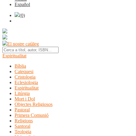
Español
(0)
El nostre catàleg
Espiritualitat
Bíblia
Catequesi
Cristologia
Eclesiologia
Espiritualitat
Litúrgia
Mort i Dol
Objectes Religiosos
Pastoral
Primera Comunió
Religions
Santoral
Teologia