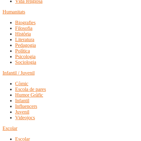
Vida religiosa
Humanitats
Biografies
Filosofia
Història
Literatura
Pedagogia
Política
Psicologia
Sociologia
Infantil / Juvenil
Còmic
Escola de pares
Humor Gràfic
Infantil
Influencers
Juvenil
Videojocs
Escolar
Escolar