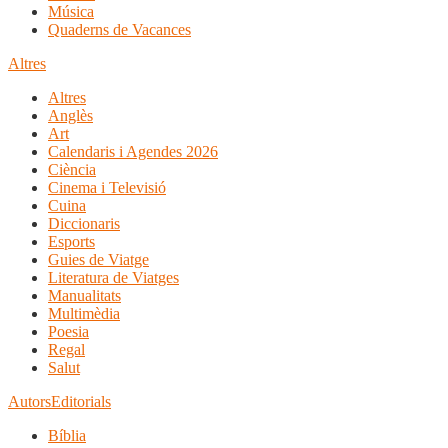
Música
Quaderns de Vacances
Altres
Altres
Anglès
Art
Calendaris i Agendes 2026
Ciència
Cinema i Televisió
Cuina
Diccionaris
Esports
Guies de Viatge
Literatura de Viatges
Manualitats
Multimèdia
Poesia
Regal
Salut
Autors
Editorials
Bíblia