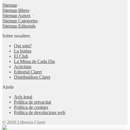
Sitemap
·
Sitemap llibres
·
Sitemap Autors
·
Sitemap Categories
·
Sitemap Editorials
Sobre nosaltres
Qui som?
La botiga
El Club
La Missa de Cada Dia
Activitats
Editorial Claret
Distribuïdora Claret
Ajuda
Avís legal
Política de privacitat
Política de cookies
Política de devolucions web
© 2026 Llibreria Claret