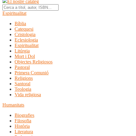
El nostre catàleg
Espiritualitat
Bíblia
Catequesi
Cristologia
Eclesiologia
Espiritualitat
Litúrgia
Mort i Dol
Objectes Religiosos
Pastoral
Primera Comunió
Religions
Santoral
Teologia
Vida religiosa
Humanitats
Biografies
Filosofia
Història
Literatura