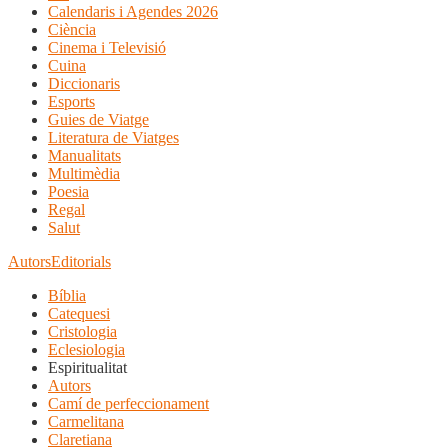
Calendaris i Agendes 2026
Ciència
Cinema i Televisió
Cuina
Diccionaris
Esports
Guies de Viatge
Literatura de Viatges
Manualitats
Multimèdia
Poesia
Regal
Salut
Autors
Editorials
Bíblia
Catequesi
Cristologia
Eclesiologia
Espiritualitat
Autors
Camí de perfeccionament
Carmelitana
Claretiana