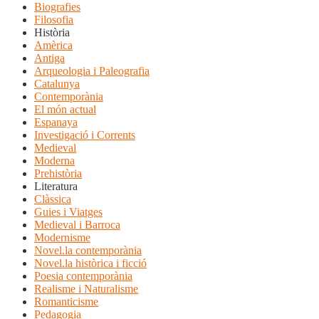
Biografies
Filosofia
Història
Amèrica
Antiga
Arqueologia i Paleografia
Catalunya
Contemporània
El món actual
Espanaya
Investigació i Corrents
Medieval
Moderna
Prehistòria
Literatura
Clàssica
Guies i Viatges
Medieval i Barroca
Modernisme
Novel.la contemporània
Novel.la històrica i ficció
Poesia contemporània
Realisme i Naturalisme
Romanticisme
Pedagogia