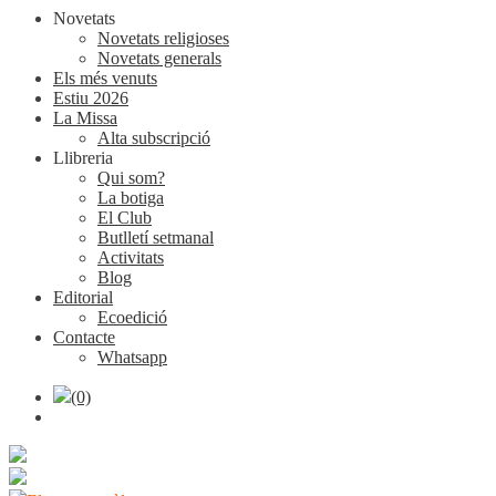
Novetats
Novetats religioses
Novetats generals
Els més venuts
Estiu 2026
La Missa
Alta subscripció
Llibreria
Qui som?
La botiga
El Club
Butlletí setmanal
Activitats
Blog
Editorial
Ecoedició
Contacte
Whatsapp
(0)