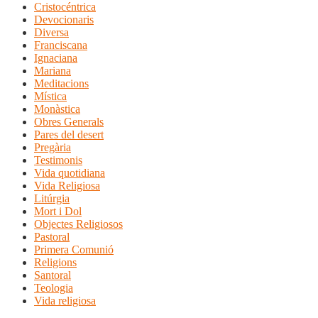
Cristocéntrica
Devocionaris
Diversa
Franciscana
Ignaciana
Mariana
Meditacions
Mística
Monàstica
Obres Generals
Pares del desert
Pregària
Testimonis
Vida quotidiana
Vida Religiosa
Litúrgia
Mort i Dol
Objectes Religiosos
Pastoral
Primera Comunió
Religions
Santoral
Teologia
Vida religiosa