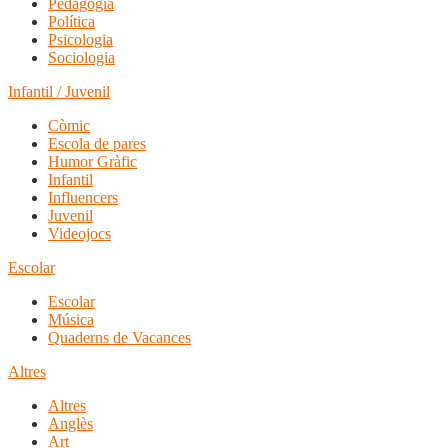
Pedagogia
Política
Psicologia
Sociologia
Infantil / Juvenil
Còmic
Escola de pares
Humor Gràfic
Infantil
Influencers
Juvenil
Videojocs
Escolar
Escolar
Música
Quaderns de Vacances
Altres
Altres
Anglès
Art