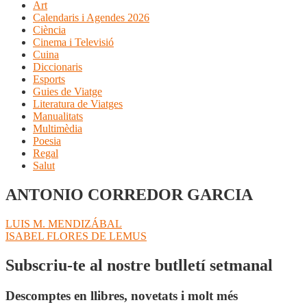
Art
Calendaris i Agendes 2026
Ciència
Cinema i Televisió
Cuina
Diccionaris
Esports
Guies de Viatge
Literatura de Viatges
Manualitats
Multimèdia
Poesia
Regal
Salut
ANTONIO CORREDOR GARCIA
Navegació
Entrada
LUIS M. MENDIZÁBAL
anterior:
Pròxima
ISABEL FLORES DE LEMUS
d'entrades
entrada:
Subscriu-te al nostre butlletí setmanal
Descomptes en llibres, novetats i molt més