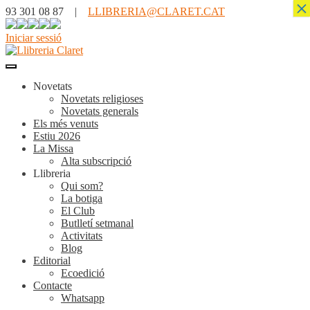
×
93 301 08 87 |
LLIBRERIA@CLARET.CAT
Iniciar sessió
Novetats
Novetats religioses
Novetats generals
Els més venuts
Estiu 2026
La Missa
Alta subscripció
Llibreria
Qui som?
La botiga
El Club
Butlletí setmanal
Activitats
Blog
Editorial
Ecoedició
Contacte
Whatsapp