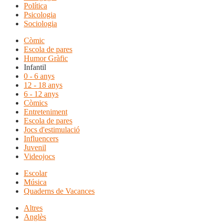
Política
Psicologia
Sociologia
Còmic
Escola de pares
Humor Gràfic
Infantil
0 - 6 anys
12 - 18 anys
6 - 12 anys
Còmics
Entreteniment
Escola de pares
Jocs d'estimulació
Influencers
Juvenil
Videojocs
Escolar
Música
Quaderns de Vacances
Altres
Anglès