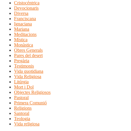
Cristocéntrica
Devocionaris
Diversa
Franciscana
Ignaciana
Mariana
Meditacions
Mística
Monàstica
Obres Generals
Pares del desert
Pregària
Testimonis
Vida quotidiana
Vida Religiosa
Litúrgia
Mort i Dol
Objectes Religiosos
Pastoral
Primera Comunió
Religions
Santoral
Teologia
Vida religiosa