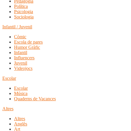
Pedagogia
Política
Psicologia
Sociologia
Infantil / Juvenil
Còmic
Escola de pares
Humor Gràfic
Infantil
Influencers
Juvenil
Videojocs
Escolar
Escolar
Música
Quaderns de Vacances
Altres
Altres
Anglès
Art