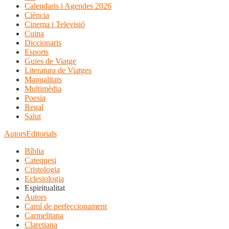
Calendaris i Agendes 2026
Ciència
Cinema i Televisió
Cuina
Diccionaris
Esports
Guies de Viatge
Literatura de Viatges
Manualitats
Multimèdia
Poesia
Regal
Salut
Autors
Editorials
Bíblia
Catequesi
Cristologia
Eclesiologia
Espiritualitat
Autors
Camí de perfeccionament
Carmelitana
Claretiana