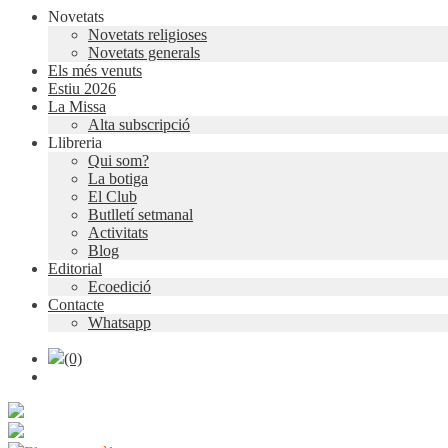
Novetats
Novetats religioses
Novetats generals
Els més venuts
Estiu 2026
La Missa
Alta subscripció
Llibreria
Qui som?
La botiga
El Club
Butlletí setmanal
Activitats
Blog
Editorial
Ecoedició
Contacte
Whatsapp
(0)