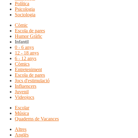
Política
Psicologia
Sociologia
Còmic
Escola de pares
Humor Gràfic
Infantil
0 - 6 anys
12 - 18 anys
6 - 12 anys
Còmics
Entreteniment
Escola de pares
Jocs d'estimulació
Influencers
Juvenil
Videojocs
Escolar
Música
Quaderns de Vacances
Altres
Anglès