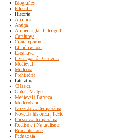
Biografies
Filosofia
Història
Amèrica
Antiga
Arqueologia i Paleografia
Catalunya
Contemporània
El món actual
Espanaya
Investigació i Corrents
Medieval
Moderna
Prehistòria
Literatura
Clàssica
Guies i Viatges
Medieval i Barroca
Modernisme
Novel.la contemporània
Novel.la històrica i ficció
Poesia contemporània
Realisme i Naturalisme
Romanticisme
Pedagogia