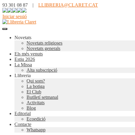
93 301 08 87 |
LLIBRERIA@CLARET.CAT
Iniciar sessió
Novetats
Novetats religioses
Novetats generals
Els més venuts
Estiu 2026
La Missa
Alta subscripció
Llibreria
Qui som?
La botiga
El Club
Butlletí setmanal
Activitats
Blog
Editorial
Ecoedició
Contacte
Whatsapp