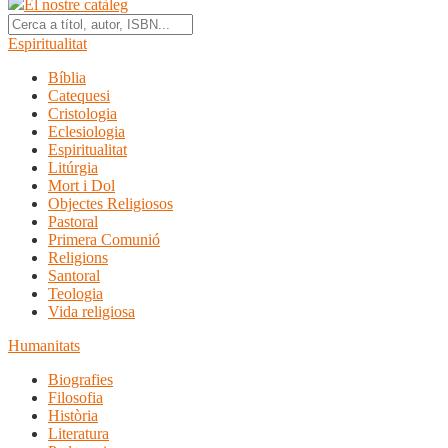
El nostre catàleg
Espiritualitat
Bíblia
Catequesi
Cristologia
Eclesiologia
Espiritualitat
Litúrgia
Mort i Dol
Objectes Religiosos
Pastoral
Primera Comunió
Religions
Santoral
Teologia
Vida religiosa
Humanitats
Biografies
Filosofia
Història
Literatura