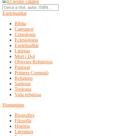
El nostre catàleg
Espiritualitat
Bíblia
Catequesi
Cristologia
Eclesiologia
Espiritualitat
Litúrgia
Mort i Dol
Objectes Religiosos
Pastoral
Primera Comunió
Religions
Santoral
Teologia
Vida religiosa
Humanitats
Biografies
Filosofia
Història
Literatura