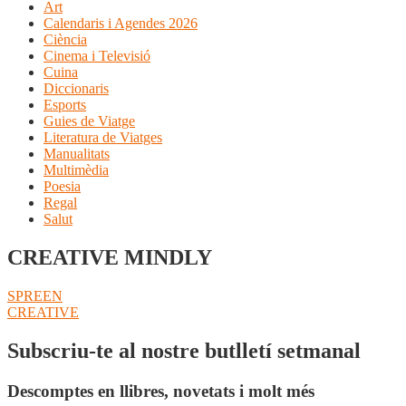
Art
Calendaris i Agendes 2026
Ciència
Cinema i Televisió
Cuina
Diccionaris
Esports
Guies de Viatge
Literatura de Viatges
Manualitats
Multimèdia
Poesia
Regal
Salut
CREATIVE MINDLY
Navegació
Entrada
SPREEN
anterior:
Pròxima
CREATIVE
d'entrades
entrada:
Subscriu-te al nostre butlletí setmanal
Descomptes en llibres, novetats i molt més