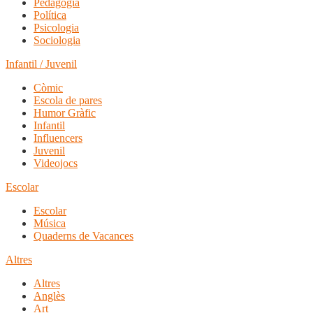
Pedagogia
Política
Psicologia
Sociologia
Infantil / Juvenil
Còmic
Escola de pares
Humor Gràfic
Infantil
Influencers
Juvenil
Videojocs
Escolar
Escolar
Música
Quaderns de Vacances
Altres
Altres
Anglès
Art