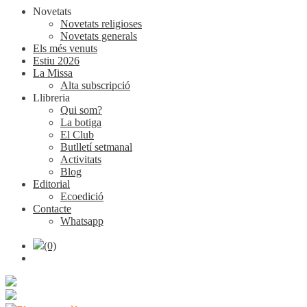
Novetats
Novetats religioses
Novetats generals
Els més venuts
Estiu 2026
La Missa
Alta subscripció
Llibreria
Qui som?
La botiga
El Club
Butlletí setmanal
Activitats
Blog
Editorial
Ecoedició
Contacte
Whatsapp
(0)