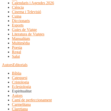
Calendaris i Agendes 2026
Ciència
Cinema i Televisió
Cuina
Diccionaris
Esports
Guies de Viatge
Literatura de Viatges
Manualitats
Multimèdia
Poesia
Regal
Salut
Autors
Editorials
Bíblia
Catequesi
Cristologia
Eclesiologia
Espiritualitat
Autors
Camí de perfeccionament
Carmelitana
Claretiana