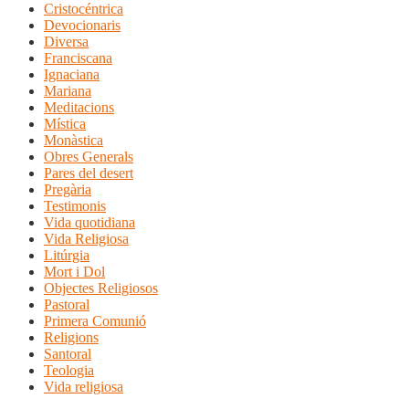
Cristocéntrica
Devocionaris
Diversa
Franciscana
Ignaciana
Mariana
Meditacions
Mística
Monàstica
Obres Generals
Pares del desert
Pregària
Testimonis
Vida quotidiana
Vida Religiosa
Litúrgia
Mort i Dol
Objectes Religiosos
Pastoral
Primera Comunió
Religions
Santoral
Teologia
Vida religiosa