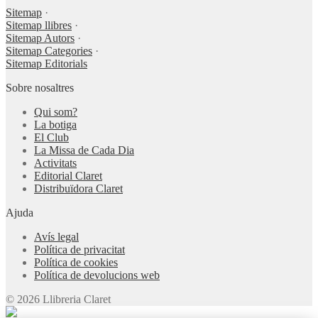
Sitemap
·
Sitemap llibres
·
Sitemap Autors
·
Sitemap Categories
·
Sitemap Editorials
Sobre nosaltres
Qui som?
La botiga
El Club
La Missa de Cada Dia
Activitats
Editorial Claret
Distribuïdora Claret
Ajuda
Avís legal
Política de privacitat
Política de cookies
Política de devolucions web
© 2026 Llibreria Claret