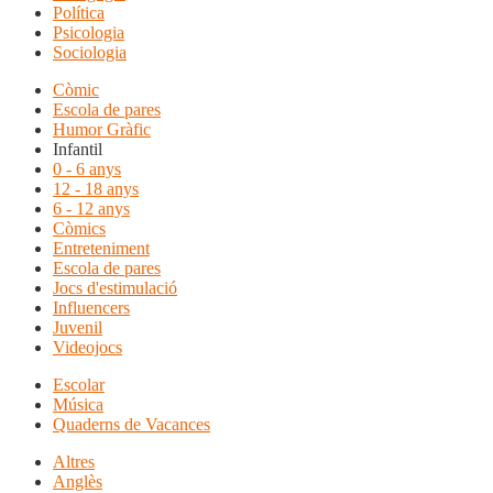
Política
Psicologia
Sociologia
Còmic
Escola de pares
Humor Gràfic
Infantil
0 - 6 anys
12 - 18 anys
6 - 12 anys
Còmics
Entreteniment
Escola de pares
Jocs d'estimulació
Influencers
Juvenil
Videojocs
Escolar
Música
Quaderns de Vacances
Altres
Anglès