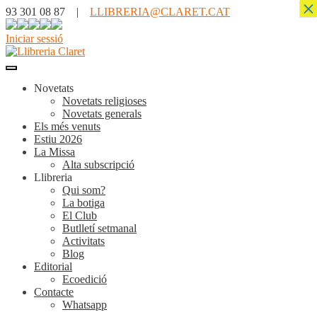
×
93 301 08 87 |
LLIBRERIA@CLARET.CAT
Iniciar sessió
Novetats
Novetats religioses
Novetats generals
Els més venuts
Estiu 2026
La Missa
Alta subscripció
Llibreria
Qui som?
La botiga
El Club
Butlletí setmanal
Activitats
Blog
Editorial
Ecoedició
Contacte
Whatsapp