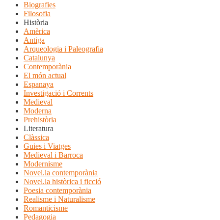
Biografies
Filosofia
Història
Amèrica
Antiga
Arqueologia i Paleografia
Catalunya
Contemporània
El món actual
Espanaya
Investigació i Corrents
Medieval
Moderna
Prehistòria
Literatura
Clàssica
Guies i Viatges
Medieval i Barroca
Modernisme
Novel.la contemporània
Novel.la històrica i ficció
Poesia contemporània
Realisme i Naturalisme
Romanticisme
Pedagogia