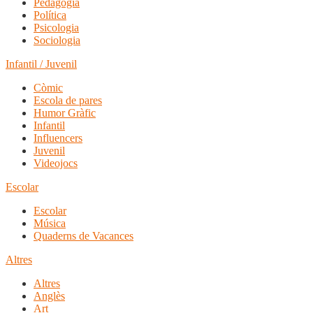
Pedagogia
Política
Psicologia
Sociologia
Infantil / Juvenil
Còmic
Escola de pares
Humor Gràfic
Infantil
Influencers
Juvenil
Videojocs
Escolar
Escolar
Música
Quaderns de Vacances
Altres
Altres
Anglès
Art