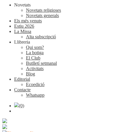
Novetats
Novetats religioses
Novetats generals
Els més venuts
Estiu 2026
La Missa
Alta subscripció
Llibreria
Qui som?
La botiga
El Club
Butlletí setmanal
Activitats
Blog
Editorial
Ecoedició
Contacte
Whatsapp
(0)