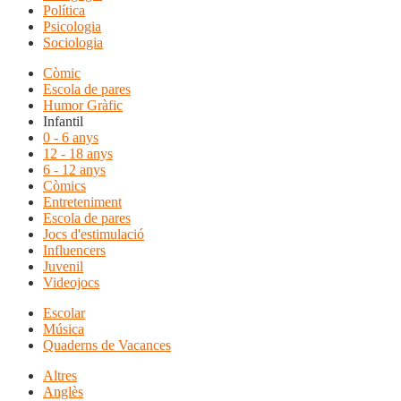
Política
Psicologia
Sociologia
Còmic
Escola de pares
Humor Gràfic
Infantil
0 - 6 anys
12 - 18 anys
6 - 12 anys
Còmics
Entreteniment
Escola de pares
Jocs d'estimulació
Influencers
Juvenil
Videojocs
Escolar
Música
Quaderns de Vacances
Altres
Anglès