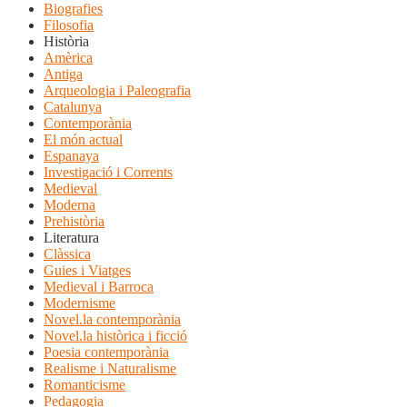
Biografies
Filosofia
Història
Amèrica
Antiga
Arqueologia i Paleografia
Catalunya
Contemporània
El món actual
Espanaya
Investigació i Corrents
Medieval
Moderna
Prehistòria
Literatura
Clàssica
Guies i Viatges
Medieval i Barroca
Modernisme
Novel.la contemporània
Novel.la històrica i ficció
Poesia contemporània
Realisme i Naturalisme
Romanticisme
Pedagogia