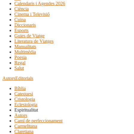
Calendaris i Agendes 2026
Ciència
Cinema i Televisió
Cuina
Diccionaris
Esports
Guies de Viatge
Literatura de Viatges
Manualitats
Multimèdia
Poesia
Regal
Salut
Autors
Editorials
Bíblia
Catequesi
Cristologia
Eclesiologia
Espiritualitat
Autors
Camí de perfeccionament
Carmelitana
Claretiana