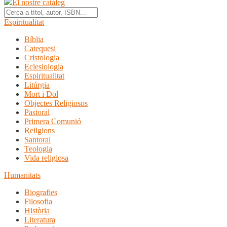
El nostre catàleg
Espiritualitat
Bíblia
Catequesi
Cristologia
Eclesiologia
Espiritualitat
Litúrgia
Mort i Dol
Objectes Religiosos
Pastoral
Primera Comunió
Religions
Santoral
Teologia
Vida religiosa
Humanitats
Biografies
Filosofia
Història
Literatura