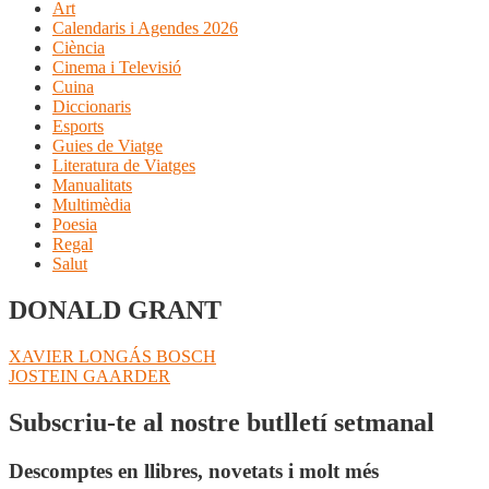
Art
Calendaris i Agendes 2026
Ciència
Cinema i Televisió
Cuina
Diccionaris
Esports
Guies de Viatge
Literatura de Viatges
Manualitats
Multimèdia
Poesia
Regal
Salut
DONALD GRANT
Navegació
Entrada
XAVIER LONGÁS BOSCH
anterior:
Pròxima
JOSTEIN GAARDER
d'entrades
entrada:
Subscriu-te al nostre butlletí setmanal
Descomptes en llibres, novetats i molt més