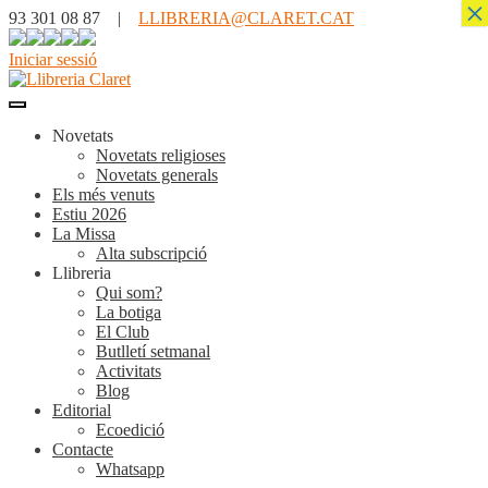
×
93 301 08 87 |
LLIBRERIA@CLARET.CAT
Iniciar sessió
Novetats
Novetats religioses
Novetats generals
Els més venuts
Estiu 2026
La Missa
Alta subscripció
Llibreria
Qui som?
La botiga
El Club
Butlletí setmanal
Activitats
Blog
Editorial
Ecoedició
Contacte
Whatsapp