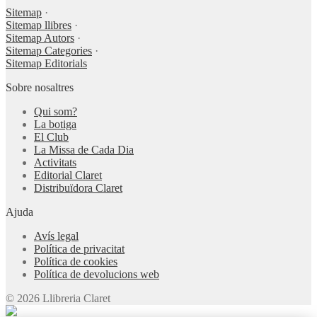
Sitemap
·
Sitemap llibres
·
Sitemap Autors
·
Sitemap Categories
·
Sitemap Editorials
Sobre nosaltres
Qui som?
La botiga
El Club
La Missa de Cada Dia
Activitats
Editorial Claret
Distribuïdora Claret
Ajuda
Avís legal
Política de privacitat
Política de cookies
Política de devolucions web
© 2026 Llibreria Claret