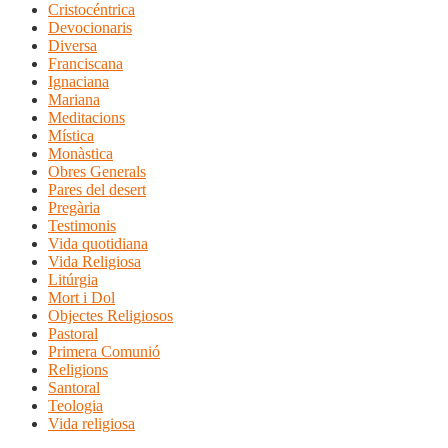
Cristocéntrica
Devocionaris
Diversa
Franciscana
Ignaciana
Mariana
Meditacions
Mística
Monàstica
Obres Generals
Pares del desert
Pregària
Testimonis
Vida quotidiana
Vida Religiosa
Litúrgia
Mort i Dol
Objectes Religiosos
Pastoral
Primera Comunió
Religions
Santoral
Teologia
Vida religiosa