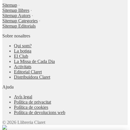
Sitemap
·
Sitemap llibres
·
Sitemap Autors
·
Sitemap Categories
·
Sitemap Editorials
Sobre nosaltres
Qui som?
La botiga
El Club
La Missa de Cada Dia
Activitats
Editorial Claret
Distribuïdora Claret
Ajuda
Avís legal
Política de privacitat
Política de cookies
Política de devolucions web
© 2026 Llibreria Claret