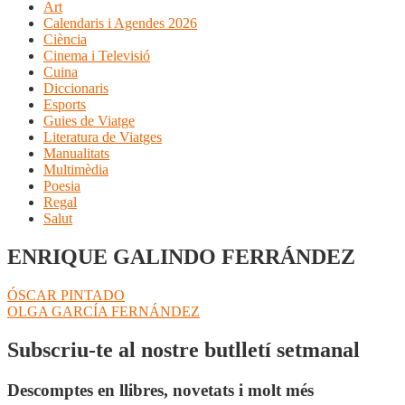
Art
Calendaris i Agendes 2026
Ciència
Cinema i Televisió
Cuina
Diccionaris
Esports
Guies de Viatge
Literatura de Viatges
Manualitats
Multimèdia
Poesia
Regal
Salut
ENRIQUE GALINDO FERRÁNDEZ
Navegació
Entrada
ÓSCAR PINTADO
anterior:
Pròxima
OLGA GARCÍA FERNÁNDEZ
d'entrades
entrada:
Subscriu-te al nostre butlletí setmanal
Descomptes en llibres, novetats i molt més