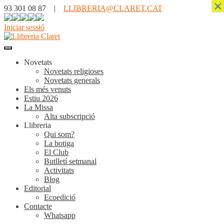
×
93 301 08 87 |
LLIBRERIA@CLARET.CAT
Iniciar sessió
Novetats
Novetats religioses
Novetats generals
Els més venuts
Estiu 2026
La Missa
Alta subscripció
Llibreria
Qui som?
La botiga
El Club
Butlletí setmanal
Activitats
Blog
Editorial
Ecoedició
Contacte
Whatsapp