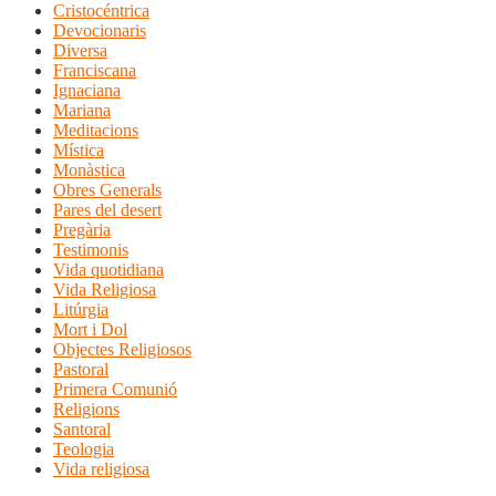
Cristocéntrica
Devocionaris
Diversa
Franciscana
Ignaciana
Mariana
Meditacions
Mística
Monàstica
Obres Generals
Pares del desert
Pregària
Testimonis
Vida quotidiana
Vida Religiosa
Litúrgia
Mort i Dol
Objectes Religiosos
Pastoral
Primera Comunió
Religions
Santoral
Teologia
Vida religiosa