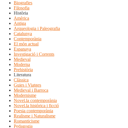
Biografies
Filosofia
Història
Amèrica
Antiga
Arqueologia i Paleografia
Catalunya
Contemporània
El món actual
Espanaya
Investigació i Corrents
Medieval
Moderna
Prehistòria
Literatura
Clàssica
Guies i Viatges
Medieval i Barroca
Modernisme
Novel.la contemporània
Novel.la històrica i ficció
Poesia contemporània
Realisme i Naturalisme
Romanticisme
Pedagogia