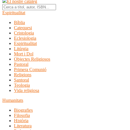
El nostre catàleg
Espiritualitat
Bíblia
Catequesi
Cristologia
Eclesiologia
Espiritualitat
Litúrgia
Mort i Dol
Objectes Religiosos
Pastoral
Primera Comunió
Religions
Santoral
Teologia
Vida religiosa
Humanitats
Biografies
Filosofia
Història
Literatura