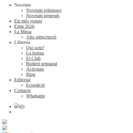
Novetats
Novetats religioses
Novetats generals
Els més venuts
Estiu 2026
La Missa
Alta subscripció
Llibreria
Qui som?
La botiga
El Club
Butlletí setmanal
Activitats
Blog
Editorial
Ecoedició
Contacte
Whatsapp
(0)