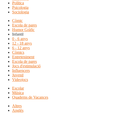
Política
Psicologia
Sociologia
Còmic
Escola de pares
Humor Gràfic
Infantil
0 - 6 anys
12 - 18 anys
6 - 12 anys
Còmics
Entreteniment
Escola de pares
Jocs d'estimulació
Influencers
Juvenil
Videojocs
Escolar
Música
Quaderns de Vacances
Altres
Anglès