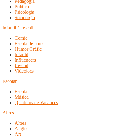
Pedagogia
Política
Psicologia
Sociologia
Infantil / Juvenil
Còmic
Escola de pares
Humor Gràfic
Infantil
Influencers
Juvenil
Videojocs
Escolar
Escolar
Música
Quaderns de Vacances
Altres
Altres
Anglès
Art