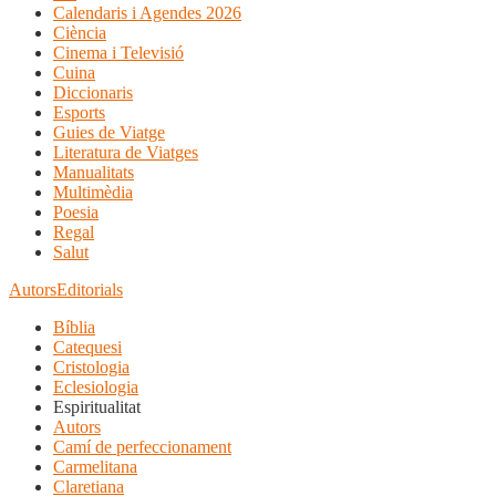
Calendaris i Agendes 2026
Ciència
Cinema i Televisió
Cuina
Diccionaris
Esports
Guies de Viatge
Literatura de Viatges
Manualitats
Multimèdia
Poesia
Regal
Salut
Autors
Editorials
Bíblia
Catequesi
Cristologia
Eclesiologia
Espiritualitat
Autors
Camí de perfeccionament
Carmelitana
Claretiana